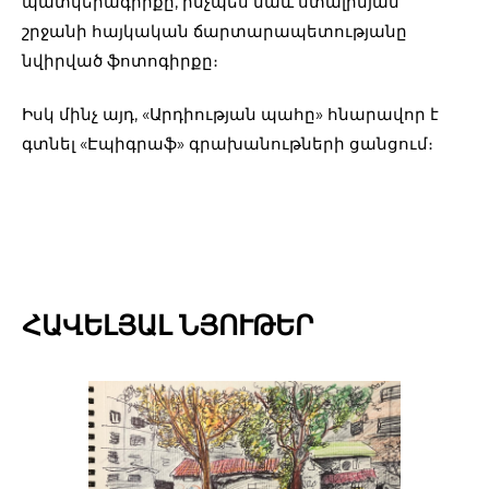
պատկերագիրքը, ինչպես նաև ստալինյան
շրջանի հայկական ճարտարապետությանը
նվիրված ֆոտոգիրքը։
Իսկ մինչ այդ, «Արդիության պահը» հնարավոր է
գտնել «Էպիգրաֆ» գրախանութների ցանցում։
ՀԱՎԵԼՅԱԼ ՆՅՈՒԹԵՐ