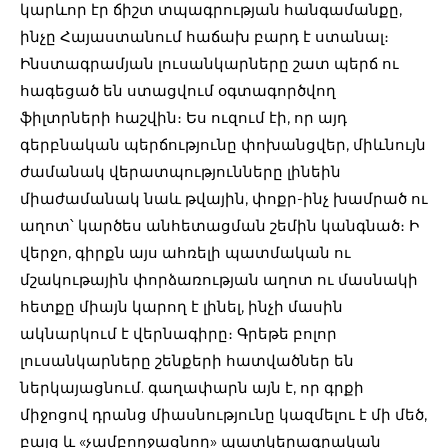
կարևոր էր ճիշտ տպագրության հանգամանքը,
ինչը Հայաստանում հաճախ բարդ է ստանալ։
Ինստագրամյան լուսանկարները շատ պերճ ու
հագեցած են ստացվում օգտագործվող
ֆիլտրների հաշվին։ Ես ուզում էի, որ այդ
գերբնական պերճությունը փոխանցվեր, միևնույն
ժամանակ վերատպությունները լինեին
միաժամանակ նաև թվային, փոքր-ինչ խամրած ու
աղոտ՝ կարծես անհետացման շեմին կանգնած։ Ի
վերջո, գիրքն այս ահռելի պատմական ու
մշակութային փորձառության աղոտ ու մասնակի
հետքը միայն կարող է լինել, ինչի մասին
ակնարկում է վերնագիրը։ Գրեթե բոլոր
լուսանկարները շենքերի հատվածներ են
ներկայացնում. գաղափարն այն է, որ գրքի
միջոցով դրանց միասնությունը կազմելու է մի մեծ,
բայց և «չամբողջացնող» պատկերագրական