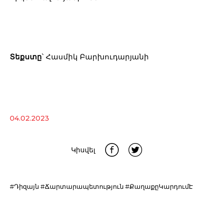
Տեքստը
՝ Հասմիկ Բարխուդարյանի
04.02.2023
Կիսվել
#Դիզայն
#Ճարտարապետություն
#ՔաղաքըԿարդումԷ