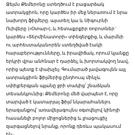
Ջեյմս Քեմերոնը ստեղծում է բացարձակ
ատրակցիոն, որը կարծես իր մեջ ներառում է նրա
նախորդ ֆիլմերը. այստեղ կա և Սիգուրնի
Ուիվերը («Օտար»), և հետաքրքիր ռոբոտներ`
կարծես «Տերմինատորի» տիեզերքից, և մարմնի
ու արհեստականորեն ստեղծված էակի
հարաբերությունները, և իրավիճակ, որում կյանքը
երկրի վրա անհնար է դարձել, և խորտակվող նավ,
որից պետք է փախչել։ Գումարած լավագույնն այլ
ատրակցիոն ֆիլմերից ընդհուպ մինչև
սփիլբերգյան պլանը ջրի տակից՝ շնաձկան
տեսանկյունից։ Քեմերոնը մեծ վարպետ է, որը
տարված է կատարյալ ֆիլմ նկարահանելու
երազանքով՝ առավելագույնս օգտվելով կինոյի
հասանելի բոլոր միջոցներից և լրացուցիչ
զարգացնելով նրանք, որոնք դեռևս պակասում
են։