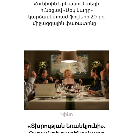
Հունիսին Երևանում տեղի
ունեցավ «Մեկ կադր»
կարճամետրաժ ֆիլմերի 20-րդ
միջազգային փառատոնը։...
Կինո
«Տխրության եռանկյունի».