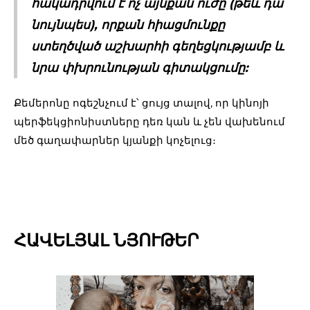
հակադրվում է ոչ այնքան ուժը (թեև դա
նույնպես), որքան հիացմունքը
ստեղծված աշխարհի գեղեցկությամբ և
նրա փխրունության գիտակցումը:
Քեմերոնը ոգեշնչում է՝ ցույց տալով, որ կինոյի
պերֆեկցիոնիստները դեռ կան և չեն վախենում
մեծ գաղափարներ կյանքի կոչելուց։
ՀԱՎԵԼՅԱԼ ՆՅՈՒԹԵՐ