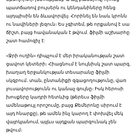
պատճառով բույսերն ու կենդանիները հենց
այդպիսին են ձևավորվել։ Հորինել են նաև կրոնն
ու նավիների լեզուն։ Ես չգիտեմ, թե որքանով է սա
ճիշտ, բայց հավանական է թվում. ֆիլմի աշխարհը
շատ համոզիչ է:
«Ջրի ուղին» դիպչում է մեր իրականության շատ
ցավոտ կետերի։ Հիացնում է նույնիսկ շատ պարզ,
խաղաղ երջանկության տեսարանը ֆիլմի
սկզբում․ տան, ընտանիքի զգացողությունը, վառ
լուսավորությունն ու կանաչ գույնը։ Իսկ հերոսի
խոսքերը կադրի հետևից (թերեւս ֆիլմի
ամենաթույլ որոշումը, բայց Քեմերոնը սիրում է
այդ հնարքը), թե ամեն ինչ կարող է փոխվել մեկ
վայրկյանում, այլևս այդքան պարզունակ չեն
թվում։