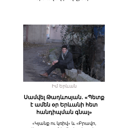
Իմ Երևան
Սամվել Թադևոսյան․ «Պետք
է ամեն օր Երևանի հետ
հանդիպման գնալ»
«Կյանք ու կռիվ» և «Բրավո,