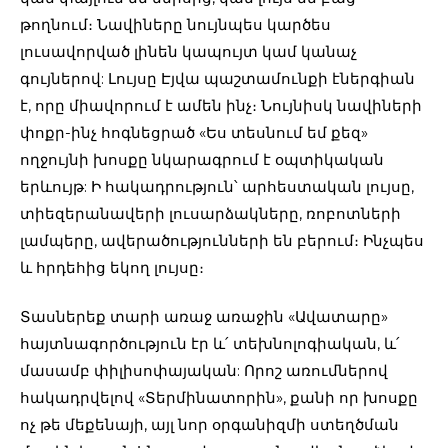
թողնում։ Նավիները նույնպես կարծես
լուսավորված լինեն կապույտ կամ կանաչ
գույներով: Լույսը Էյվա պաշտամունքի էներգիան
է, որը միավորում է ամեն ինչ։ Նույնիսկ նավիների
փոքր-ինչ հոգնեցրած «Ես տեսնում եմ քեզ»
ողջույնի խոսքը նկարագրում է օպտիկական
երևույթ: Ի հակադրություն՝ արհեստական ​​լույսը,
տիեզերանավերի լուսարձակները, ռոբոտների
լամպերը, ավերածությունների են բերում։ Ինչպես
և հրդեհից եկող լույսը։
Տասներեք տարի առաջ առաջին «Ավատարը»
հայտնագործություն էր և՛ տեխնոլոգիական, և՛
մասամբ փիլիսոփայական: Որոշ առումներով
հակադրվելով «Տերմինատորին», քանի որ խոսքը
ոչ թե մեքենայի, այլ նոր օրգանիզմի ստեղծման