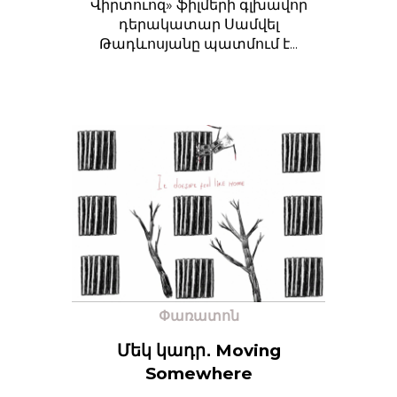
Վիրտուոզ» ֆիլմերի գլխավոր
դերակատար Սամվել
Թադևոսյանը պատմում է...
Փառատոն
Մեկ կադր․ Moving
Somewhere