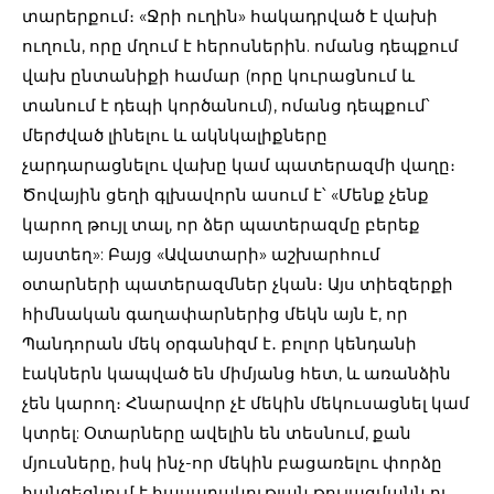
տարերքում։ «Ջրի ուղին» հակադրված է վախի
ուղուն, որը մղում է հերոսներին. ոմանց դեպքում
վախ ընտանիքի համար (որը կուրացնում և
տանում է դեպի կործանում), ոմանց դեպքում՝
մերժված լինելու և ակնկալիքները
չարդարացնելու վախը կամ պատերազմի վաղը։
Ծովային ցեղի գլխավորն ասում է՝ «Մենք չենք
կարող թույլ տալ, որ ձեր պատերազմը բերեք
այստեղ»: Բայց «Ավատարի» աշխարհում
օտարների պատերազմներ չկան։ Այս տիեզերքի
հիմնական գաղափարներից մեկն այն է, որ
Պանդորան մեկ օրգանիզմ է․ բոլոր կենդանի
էակներն կապված են միմյանց հետ, և առանձին
չեն կարող։ Հնարավոր չէ մեկին մեկուսացնել կամ
կտրել: Օտարները ավելին են տեսնում, քան
մյուսները, իսկ ինչ-որ մեկին բացառելու փորձը
հանգեցնում է հասարակության թուլացմանն ու