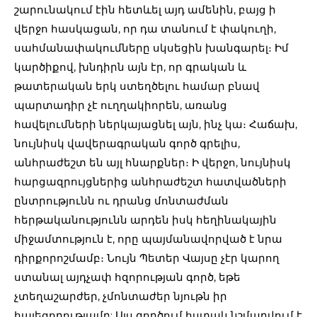
շարունակում էին հետևել այդ ամենին, բայց ի
վերջո հասկացան, որ դա տանում է փակուղի,
սահմանափակումները սկսեցին խանգարել։ Իմ
կարծիքով, խնդիրն այն էր, որ գրական և
թատերական երկ ստեղծելու համար բնավ
պարտադիր չէ ուղղակիորեն, առանց
հավելումների ներկայացնել այն, ինչ կա։ Հաճախ,
նույնիսկ վավերագրական գործ գրելիս,
անհրաժեշտ են այլ հնարքներ։ Ի վերջո, նույնիսկ
հարցազրույցներից անհրաժեշտ հատվածների
ընտրությունն ու դրանց մոնտաժման
հերթականությունն արդեն իսկ հեղինակային
միջամտություն է, որը պայմանավորված է նրա
դիրքորոշմամբ։ Նույն Պետեր Վայսը չէր կարող
ստանալ այդչափ հզորության գործ, եթե
չտեղաշարժեր, չմոնտաժեր նյութն իր
հայեցողությամբ: Այս գործում հստակ նշմարվում է