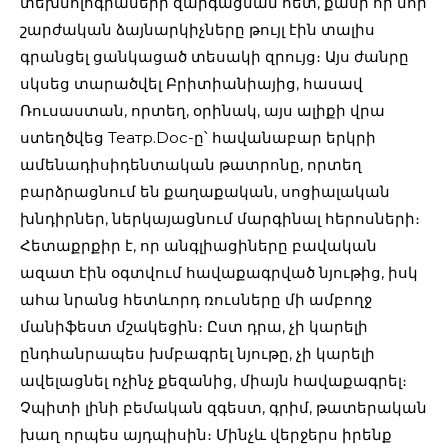
տեխնոլոգիաների զարգացման հետ, քանի որ նոր
շարժական ձայնարկիչները թույլ էին տալիս
գրանցել ցանկացած տեսակի զրույց։ Այս ժանրը
սկսեց տարածվել Բրիտիանիայից, հասավ
Ռուսաստան, որտեղ, օրինակ, այս ալիքի վրա
ստեղծվեց Театр.Doc-ը՝ հավանաբար երկրի
ամենադիսիդենտական թատրոնը, որտեղ
բարձրացնում են քաղաքական, սոցիալական
խնդիրներ, ներկայացնում մարգինալ հերոսների։
Հետաքրքիր է, որ անգլիացիները բավական
ազատ էին օգտվում հավաքագրված նյութից, իսկ
ահա նրանց հետևորդ ռուսները մի ամբողջ
մանիֆեստ մշակեցին։ Ըստ դրա, չի կարելի
ընդհանրապես խմբագրել նյութը, չի կարելի
ավելացնել ոչինչ քեզանից, միայն հավաքագրել։
Չպիտի լինի բեմական զգեստ, գրիմ, թատերական
խաղ որպես այդպիսին։ Մինչև վերջերս իրենք