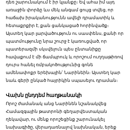
դեռ շարունակում է իր կյանքը։ Եվ ահա իմ այդ
առաջին փորձը ևս մեկ անգամ ցույց տվեց, որ
հաճախ իրականությունն ավելի դրամատիկ և
հետաքրքիր է, քան ցանկացած հորինվածք։
Այստեղ կար լարվածություն ու սասփենս, քանի որ
պատմությունը նրա շուրջ է կառուցված, որ
պատերազմի սկսվելուն պես ընտանիքը
հավաքում է մի ճամպրուկ և որոշում ուղղաթիռով
դուրս հանել ռմբակոծությունից գոնե
ամենափոքր երեխային՝ Նարինեին։ Այստեղ կար
նաև գերի ընկած հայրիկին սպասելու դրաման։
Վախն ընդդեմ հաղթանակի
Որոշ ժամանակ անց Նարինեն նշանակվեց
Համազգային թատրոնի գեղարվեստական
ղեկավար, ու մենք որոշեցինք շարունակել
նախագիծը, վերադառնալով նախնական, երեք