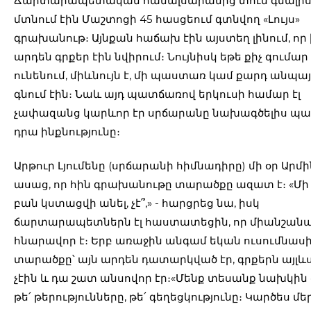
Ճարտարապետական համալսարանից տուն գնալի
մտնում էին Մաշտոցի 45 հասցեում գտնվող «Լույս»
գրախանութ։ Այնքան հաճախ էին այստեղ լինում, որ
արդեն գրքեր էին նվիրում։ Նույնիսկ եթե քիչ գումար
ունենում, միևնույն է, մի պաստառ կամ քարդ անպա
գնում էին։ Նաև այդ պատճառով երկուսի համար էլ
չափազանց կարևոր էր սրճարանը նախագծելիս պ
դրա ինքնությունը։
Արթուր Լյումենը (սրճարանի հիմնադիրը) մի օր Արմ
ասաց, որ հին գրախանութը տարածքը ազատ է։ «Մ
բան կստացվի անել, չէ՞,» - հարցրեց նա, իսկ
ճարտարապետներն էլ հաստատեցին, որ միանշան
հնարավոր է։ Երբ առաջին անգամ եկան ուսումնասի
տարածքը՝ այն արդեն դատարկված էր, գրքերն այլև
չէին և դա շատ անսովոր էր։«Մենք տեսանք նախկին «
թե՛ թերությունները, թե՛ գեղեցկությունը։ Կարծես մե