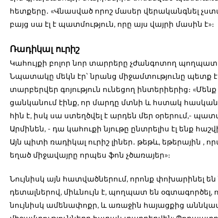
հետքերը․ «Վնասված որոշ մասեր վերականգնել չստ
բայց սա էլ է պատմություն, որը այս վայրի մասին է»։
Ռադիկալ ուրիշ
Կահույքի բոլոր նոր տարրերը չժանգոտող պողպատի
Նպատակը մեկն էր՝ նրանց միջամտությունը պետք 
տարբերվեր գոյություն ունեցող ինտերիերից։ «Մենք
ցանկանում էինք, որ մարդը մտնի և հստակ հասկան
հին է, իսկ սա ստեղծվել է արդեն մեր օրերում,- պատ
Արմինեն, - դա կահուքի նյութը ընտրելիս էլ ենք հաշվ
Այն պիտի ռադիկալ ուրիշ լիներ․ թեթև, եթերային , ո
եղած միջավայրը որպես ֆոն չծառայեր»։
Նույնիսկ այն հատվածներում, որոնք փոխարինել են
դետալներով, միևնույն է, պողպատ են օգտագործել,
նույնիսկ ամենափոքր, և առաջին հայացքից աննկա