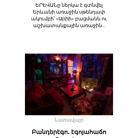
ԵՐԵՎԱՆը ներկա է գտնվել
Երևանի առաջին սթենդափ
ակումբի՝ «Արիի» բացմանն ու
աշխատանքային առաջին...
Նստավայր
Բանդերէգո. էգոյահաճո