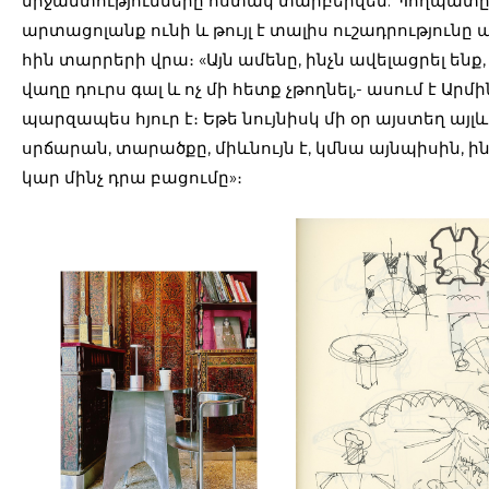
միջամտությունները հստակ տարբերվեն: Պողպատ
արտացոլանք ունի և թույլ է տալիս ուշադրությունը 
հին տարրերի վրա։ «Այն ամենը, ինչն ավելացրել ենք,
վաղը դուրս գալ և ոչ մի հետք չթողնել,- ասում է Արմի
պարզապես հյուր է։ Եթե նույնիսկ մի օր այստեղ այլև
սրճարան, տարածքը, միևնույն է, կմնա այնպիսին, ի
կար մինչ դրա բացումը»։