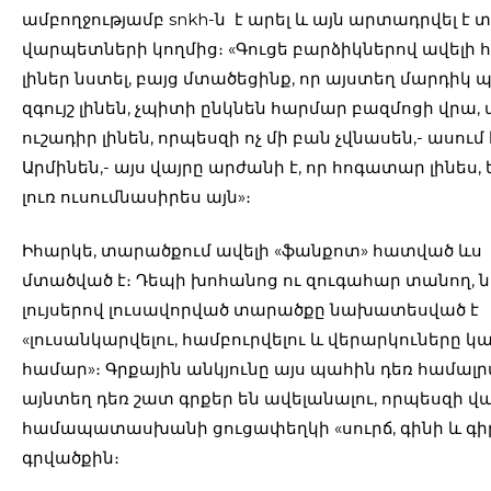
ամբողջությամբ snkh-ն է արել և այն արտադրվել է 
վարպետների կողմից։ «Գուցե բարձիկներով ավելի
լիներ նստել, բայց մտածեցինք, որ այստեղ մարդիկ 
զգույշ լինեն, չպիտի ընկնեն հարմար բազմոցի վրա,
ուշադիր լինեն, որպեսզի ոչ մի բան չվնասեն,- ասում 
Արմինեն,- այս վայրը արժանի է, որ հոգատար լինես,
լուռ ուսումնասիրես այն»։
Իհարկե, տարածքում ավելի «ֆանքոտ» հատված ևս
մտածված է։ Դեպի խոհանոց ու զուգահար տանող, ն
լույսերով լուսավորված տարածքը նախատեսված է
«լուսանկարվելու, համբուրվելու և վերարկուները կ
համար»։ Գրքային անկյունը այս պահին դեռ համալրվ
այնտեղ դեռ շատ գրքեր են ավելանալու, որպեսզի վ
համապատասխանի ցուցափեղկի «սուրճ, գինի և գի
գրվածքին։