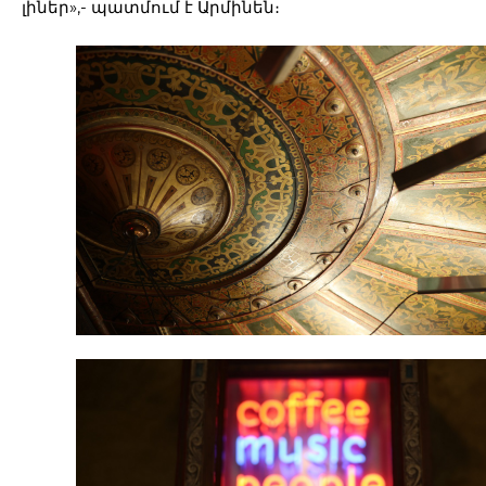
լիներ»,- պատմում է Արմինեն։