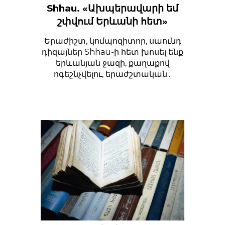
Shhau. «Ախպերավարի եմ
շփվում Երևանի հետ»
Երաժիշտ, կոմպոզիտոր, սաունդ
դիզայներ Shhau-ի հետ խոսել ենք
երևանյան ջազի, քաղաքով
ոգեշնչվելու, երաժշտական...