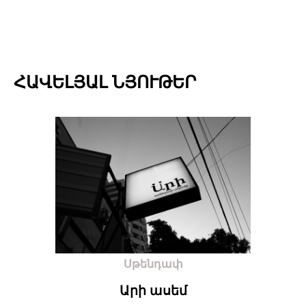
ՀԱՎԵԼՅԱԼ ՆՅՈՒԹԵՐ
Սթենդափ
Արի ասեմ