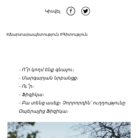
Կիսվել
#Ճարտարապետություն
#Գիտություն
- Ո՞ր կողմ ենք գնալու։
- Մարգարյան նրբանցք։
- Ու՞ր։
- Ֆիզիկա։
- Բա տենց ասեք։ Չորրորդին՝ ուղղությունը
Օպերայից Ֆիզիկա։