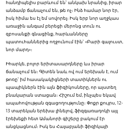
հանդիպելիս բարևում են՝ անկախ նրանից, իրար
անձամբ ճանաչում են, թե ոչ։ Ինձ համար նոր էր,
իսկ հիմա ես էլ եմ սովորել։ Իսկ երբ նոր աղջկաս
առաջին անգամ բերեցի մերոնց տուն ու
զբոսանքի գնացինք, հարևանները
պատուհաններից ողջունում էին՝ «Բարի գալուստ,
նոր մարդ»։
Իհարկե, բոլոր երիտասարդները ևս իրար
ճանաչում են։ Գիտեն նաև ով ում երեխան է, ում
թոռը՝ իմ հասակակիցների տատիկներն ու
պապիկներն էին այն ֆիզիկոսները, որ այստեղ
բնակարան ստացան։ Հիշում եմ, ինչպես եկավ
ապահովության զգացողությունը։ Փոքր քույրս, 12-
13 տարեկան երեխա լինելով, ֆիզգառադոկի այլ
էրեխեքի հետ Ամանորի գիշերը բակում էր
անցկացնում։ Իսկ ես Հալաբյանի ֆիզիկայի