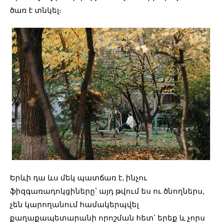
ծառ է տնկել։
Երևի դա ևս մեկ պատճառ է, ինչու
ֆիզգառադոկցիները՝ այդ թվում ես ու ծնողներս,
չեն կարողանում համակերպվել
քաղաքապետարանի որոշման հետ՝ երեք և չորս