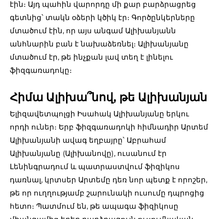
էին։ Այդ պահին վարորդը մի քար բարձրացրեց
գետնից՝ տակն օձերի կծիկ էր։ Գործընկերները
մտածում էին, որ այս անգամ Ալիխանյանն
անհնարին բան է նախաձեռնել։ Ալիխանյանը
մտածում էր, թե ինչքան լավ տեղ է լինելու
ֆիզգառադոկը։
Հիմա Ալիխա՞նով, թե Ալիխանյան
Ելիզավետպոլցի Իսահակ Ալիխանյանը երկու
որդի ուներ։ Երբ ֆիզգառադոկի հիմնադիր Արտեմ
Ալիխանյանի ավագ եղբայրը՝ Աբրահամ
Ալիխանյանը (Ալիխանովը), ուսանում էր
Լենինգրադում և պատրաստվում ֆիզիկոս
դառնալ, կրտսեր Արտեմը դեռ նոր պետք է որոշեր,
թե որ ուղղությամբ շարունակի ուսումը դպրոցից
հետո։ Պատմում են, թե ապագա ֆիզիկոսը