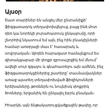
Այսօր
Շատ տարիներ են անցել մեր ընտանիքի՝
ֆիզգառադոկ տեղափոխվելուց, բայց ինձ մոտ
դեռ կա նորեկի յուրահատուկ ընկալումը, որի
շնորհիվ նկատում եմ այն, ինչ հին բնակիչների
համար առօրյայի մաս է՝ հասարակ և
սովորական։ Արդեն հարազատ համայնքում ես
գիտակցաբար մի փոքր զբոսաշրջիկ եմ մնում՝
ավելի սուր զգալու և գնահատելու այն ամենն, ինչ
ֆիզգառադոկցիներից շատերը՝ տասնամյակներ
առաջ այստեղ տեղափոխված ֆիզիկոսների
երեխաները, թոռներն ու նույնիսկ փոքրիկ
ծոռները, երջանիկ են ընկալել իբրև բնական։
Իհարկե, այն ենթակառուցվածքային թափը, որ