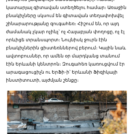
կատարյալ գիտավան ստեղծելու համար։ Առաջին
բնակիչները սկսում են գիտավան տեղափոխվել
շինարարությանը զուգահեռ։ Հիշում են, որ այդ
ժամանակ չկար ոչինչ՝ ոչ Հալաբյան փողոցը, ոչ էլ
որևիցե տրանսպորտ։ Նույնիսկ ջուրն էին
բնակիչներին ցիստեռններով բերում։ Կային նաև
ավտոբուսներ, որ ամեն օր մարդկանց տանում
էին Երևանի կենտրոն։ Զուգահեռ կառուցվում էր
արագացուցիչն ու ԵրՖի-ի՝ Երևանի Ֆիզիկայի
ինստիտուտի, այժմյան շենքը։