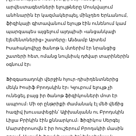
արվեստագետների ելույթները Մոսկվայում
անհնարին էր կազմակերպել, մինչդեռ Երևանում,
ֆիզիկայի գիտավանում ելույթ էին ունենում կամ
պարզապես այցելում այդպիսի «անցանկալի
էլեմենտներից» շատերը։ Անձամբ Արտեմ
Իսահակովիչը ծանոթ և մտերիմ էր նրանցից
շատերի հետ, ոմանց նույնիսկ դժվար տարիներին
օգնում էր։
Ֆիզգառադոկի վերջին հյուր-դիսիդենտներից
մեկն Իոսիֆ Բրոդսկին էր։ Կլուբում ելույթ չի
ունեցել, բայց իր ծանոթ ֆիզիկոսների մոտ էր
ապրում։ Մի օր ընթրիքի ժամանակ էլ մեծ վեճից
հազիվ խուսափեցին՝ Ալիխանյանն ու Բրոդսկին
Լիլյա Բրիկին էին քննարկում։ Ֆիզիկոս Սերգեյ
Մարտիրոսովն է իր հուշերում Բրոդսկիի մասին