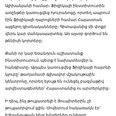
Ալիխանյանի համար։ Ֆիզիկայի ինստիտուտին
առընթեր կառուցվեց հյուրանոցը, որտեղ ապրում
էին ֆիզիկայի դպրոցների համար Հայաստան
այցելող գիտնականները։ Գիտավանից մի փոքր
վերև կար մանկապարտեզ։ Առ այսօր գործում են
թենիսի կորտերը։
Քանի որ կար եռանդուն աշխատանք
ինստիտուտում, պետք է նախատեսվեր և
հանգիստը։ Այդպես կառուցվեց Ֆիզիկայի հայտնի
կլուբը՝ թաղամասի գլխավոր մշակութային
կենտրոնը, որտեղ ելույթ են ունեցել բազմաթիվ
արվեստագետներ՝ Հայաստանից ու արտերկրից։
Ի դեպ, ինչ թույլատրելի է Յուպիտերին, չի
թույլատրվում ցլին։ Սովետում հակառակն էր՝
իշխանության հետ խնդիրներ ունեցող