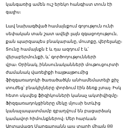
կանգառից ամեն ուշ երեկո հանգիստ տուն էի
գալիս։
Լավ նախագծված համայնքում գոյություն ունի
սեփական տան շատ ավելի լայն զգացողություն,
քան պարզապես բնակարանը, մուտքը, վերելակը։
Տունը համայնքն է և դա ազդում է և՛
վերաբերմունքի, և՛ գործողությունների
վրա։ Օրինակ, իննսունականների մութուցուրտի
ժամանակ վառելիքի հայթայթումից
ֆիզգառադոկի ծառածածկն անհամեմատելի քիչ
տուժեց՝ բնակիչները փորձում էին ձեռք չտալ։ Իսկ
հետո սկսվեց ֆիզիկոսների կանաչ ակտիվիզմը։
Ֆիզգառադոկցիները մեկը մյուսի ետևից
կանաչապատմամբ զբաղվում են բացարձակ
կամավոր հիմունքներով։ Մեր հարևան
Արտավազդ Մարգարյանն այս տարի միայն 88