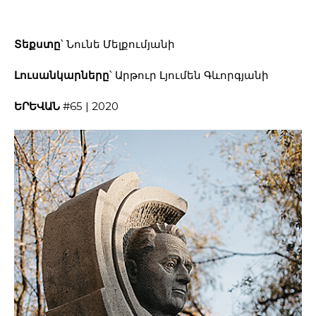
Տեքստը
՝ Նունե Մելքումյանի
Լուսանկարները
՝ Արթուր Լյումեն Գևորգյանի
ԵՐԵՎԱՆ
#65 | 2020