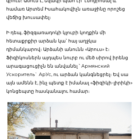
գրում։ Ասում է, եզակի պահ էր՝ էմոցիոնալ և
համառ Արտեմ Իսահակովիչն առաջինը որոշեց
վեճից խուսափել։
Ի դեպ, ֆիզգառադոկի կլուբի կողքին մի
հետաքրքիր արձան կա՝ հայ աղջկա
դիմանկարով։ Արձանի անունն «Արուս» է։
Ֆիզիկոսներն այդպես նուրբ ու մեծ սիրով իրենց
արագացուցիչն են անվանել ՝ Армянский
Ускоритель` АрУс, ու արձան կանգնեցրել։ Եվ սա
այն ամենն է, ինչ պետք է իմանալ «ֆիզիկի-լիրիկի»
կոնցեպտը հասկանալու համար։