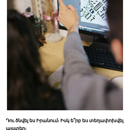
Դու ծնվել ես Իրանում։ Իսկ ե՞րբ ես տեղափոխվել 
այստեղ։ 