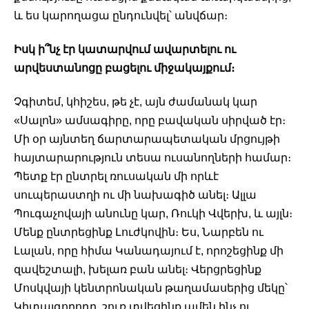
և ես կարողացա ընդունվել՝ անվճար։ 
Իսկ ի՞նչ էր կատարվում ավարտելու ու 
արվեստանոցը բացելու միջակայքում։ 
Չգիտեմ, կհիշես, թե չէ, այն ժամանակ կար 
«Սալոն» ամսագիրը, որը բավական սիրված էր։ 
Մի օր այնտեղ ճարտարապետական մրցույթի 
հայտարարություն տեսա ուսանողների համար։ 
Պետք էր ընտրել ռուսական մի որևէ 
սուպերաստղի ու մի նախագիծ անել։ Ալլա 
Պուգաչովայի անունը կար, Ռուկի Վվերխ, և այլն։ 
Մենք ընտրեցինք Լուժկովին։ Ես, Նարբեն ու 
Լալան, որը հիմա Կանադայում է, որոշեցինք մի 
զավեշտալի, խելառ բան անել։ Վերցրեցինք 
Մոսկվայի կենտրոնական թաղամասերից մեկը՝ 
Կիտայգորոդը, շուռ տվեցինք ամեն ինչ ու 