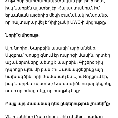
Հոթսոնի ճարտարապետական բյուրոյի հետ, 
իսկ Նարբեն այստեղ էր՝ Հայաստանում։ Իմ 
երևանյան այցերից մեկի ժամանակ իմացանք, 
որ հայտարարվել է Դիլիջանի UWC-ի մրցույթը։ 
Նորի՞ց մրցույթ։ 
Այո, նորից։ Նարբեին ասացի՝ արի անենք։ 
Սկզբում խոսքը գնում էր դպրոցի մասին, որտեղ 
աշակերտները պետք է ապրեին։ Գիշերօթիկ 
դպրոցի պես մի բան էր։ Մասնակցեցինք այդ 
նախագծին, որի ժամանակ ես Նյու Յորքում էի, 
իսկ Նարբեն՝ այստեղ։ Նախագիծն ուղարկեցինք 
ու մի օր իմացանք, որ հաղթել ենք։ 
Բայց այդ ժամանակ դեռ ընկերություն չունեի՞ք։ 
Չէ, չունեինք։ Բայց մրցույթին դիմելու համար 