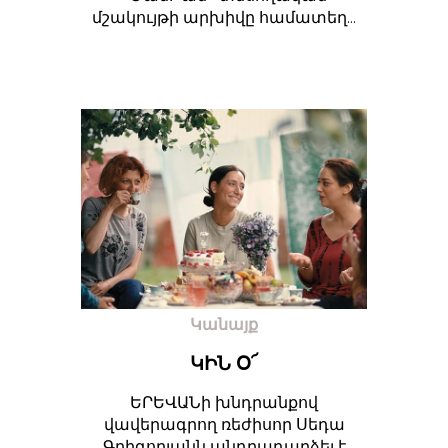
մշակույթի արխիվը համատեղ...
Կանայք
ԿԻՆ Օ՜
ԵՐԵՎԱՆի խնդրանքով
վավերագրող ռեժիսոր Սեդա
Գրիգորյանն անդրադարձել է