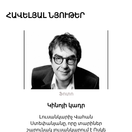
ՀԱՎԵԼՅԱԼ ՆՅՈՒԹԵՐ
Ֆոտո
Կինոյի կադր
Լուսանկարիչ Վահան
Ստեփանյանը, որը տարիներ
շարունակ լուսանկարում է Ոսկե