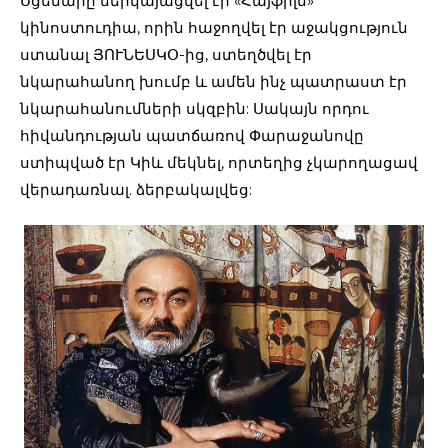
Սցենարը ներկայացվել էր «Հայֆիլմ»
կինոստուդիա, որին հաջողվել էր աջակցություն
ստանալ ՅՈՒՆԵՍԿՕ-ից, ստեղծվել էր
նկարահանող խումբ և ամեն ինչ պատրաստ էր
նկարահանումների սկզբին: Սակայն որդու
հիվանդության պատճառով Փարաջանովը
ստիպված էր Կիև մեկնել, որտեղից չկարողացավ
վերադառնալ. ձերբակալվեց: