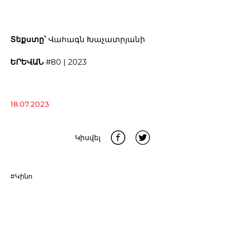
Տեքստը՝
Վահագն Խաչատրյանի
ԵՐԵՎԱՆ
#80 | 2023
18.07.2023
Կիսվել
#Կինո