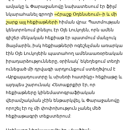
ամյակը և Փարաջանովը նախատեսում էր ֆիլմ
նկարահանել գրողի
«Հրաշք Օդենսեում»-ի և մի
շարք այլ հեքիաթների
հիման վրա: Պատմության
կենտրոնում լինելու էր Օլե Լուկոյեն, որն ամեն
գիշեր մեկական հեքիաթ էր պատմում մանչուկ
Յալմարին, իսկ հեքիաթների ոգեշնչման առարկա
էին Օլե Լուկոյեին պատահող ամենաառօրեական
իրադարձությունները, օրինակ՝ եկեղեցում տեղի
ունեցած մի դրվագի արդյունքում ստեղծվում է
«Արքայադուստրը և սիսեռի հատիկը» հեքիաթը և
այդպես շարունակ: Հետաքրքիր էր, որ
հեքիաթները կինեմատոգրաֆիական
վերամշակման չէին ենթարկվել, և Փարաջանովը
որոշել էր ոչ մի փոփոխություն չանել մեծ
հեքիաթագրի տեքստերում: