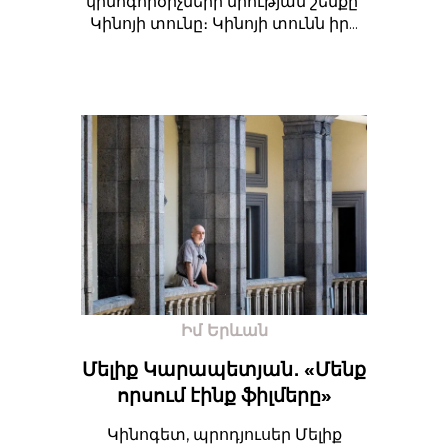
կինոգործիչների միության շենքը՝
Կինոյի տունը։ Կինոյի տունն իր...
Իմ Երևան
Մելիք Կարապետյան․ «Մենք
որսում էինք ֆիլմերը»
Կինոգետ, պրոդյուսեր Մելիք