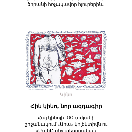
ծիրանի հռչակավոր հյուրերին...
Կինո
Հին կինո, նոր ազդագիր
Հայ կինոյի 100-ամյակի
շրջանակում «Ահա» կոլեկտիվն ու
«ՄանԲան» տեսողական