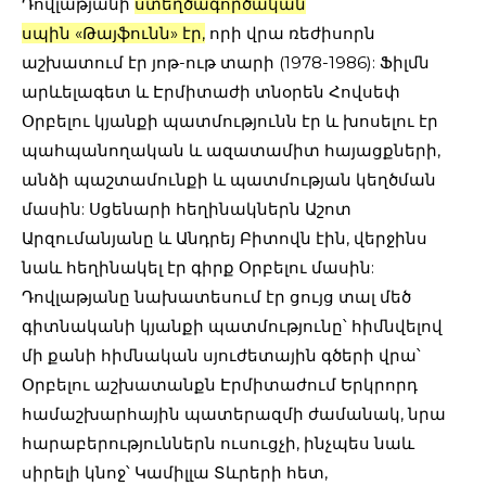
Դովլաթյանի
ստեղծագործական
սպին «Թայֆունն» էր
,
որի վրա ռեժիսորն
աշխատում էր յոթ-ութ տարի (1978-1986): Ֆիլմն
արևելագետ և Էրմիտաժի տնօրեն Հովսեփ
Օրբելու կյանքի պատմությունն էր և խոսելու էր
պահպանողական և ազատամիտ հայացքների,
անձի պաշտամունքի և պատմության կեղծման
մասին: Սցենարի հեղինակներն Աշոտ
Արզումանյանը և Անդրեյ Բիտովն էին, վերջինս
նաև հեղինակել էր գիրք Օրբելու մասին:
Դովլաթյանը նախատեսում էր ցույց տալ մեծ
գիտնականի կյանքի պատմությունը՝ հիմնվելով
մի քանի հիմնական սյուժետային գծերի վրա՝
Օրբելու աշխատանքն Էրմիտաժում Երկրորդ
համաշխարհային պատերազմի ժամանակ, նրա
հարաբերություններն ուսուցչի, ինչպես նաև
սիրելի կնոջ՝ Կամիլլա Տևրերի հետ,