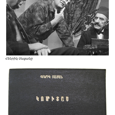
Հենրիկ Մալյանը