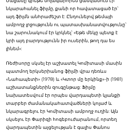
Մալյանը գրեթե մոլագարորեն ցանկանում էր
նկարահանել ֆիլմը, քանի որ հավատացած էր՝
այդ ֆիլմն անհրաժեշտ է: Ընդունելով թեմայի
ամբողջ լրջությունն ու պատասխանատվությունը՝
նա շարունակում էր կրկնել՝ «Եթե մեկը պետք է
կրի այդ բարդությունն իր ուսերին, թող դա ես
լինեմ»:
Ռեժիսորը սկսել էր աշխատել Կոմիտասի մասին
պատմող երկսերիանոց ֆիլմի վրա դեռևս
«Նահապետի» (1978) և «Կտոր մը երկինք»-ի (1981)
աշխատանքներին զուգընթաց: Ֆիլմը
նախատեսվում էր որպես վարդապետի կյանքի
տարբեր ժամանակահատվածների կոլաժ և
նկարագրելու էր Կոմիտասի ամբողջ ուղին: Այն
սկսելու էր Փարիզի հոգեբուժարանում, որտեղ
վարդապետին այցելության է գալիս Փանոս