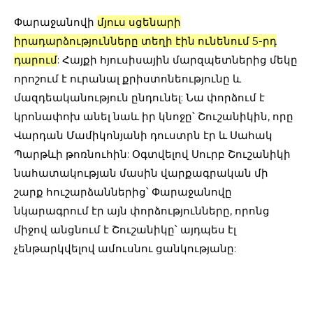
Փարաջանովի
մյուս սցենարի
իրադարձությունները տեղի էին ունենում 5-րդ
դարում
: Հայքի հյուսիսային մարզպետներից մեկը
որոշում է ուրանալ քրիստոնեությունը և
մազդեականություն ընդունել: Նա փորձում է
կրոնափոխ անել նաև իր կնոջը՝ Շուշանիկին, որը
Վարդան Մամիկոնյանի դուստրն էր և Սահակ
Պարթևի թոռնուհին: Օգտվելով Սուրբ Շուշանիկի
նահատակության մասին վարքագրական մի
շարք հուշարձաններից՝ Փարաջանովը
նկարագրում էր այն փորձությունները, որոնց
միջով անցնում է Շուշանիկը՝ այդպես էլ
չենթարկվելով ամուսնու ցանկությանը: