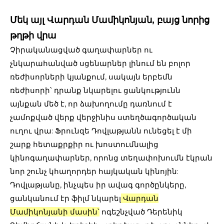
Մեկ այլ Վարդան Մամիկոնյան, բայց նորից
թղթի վրա
Չիրականացված գաղափարներ ու
չնկարահանված սցենարներ լինում են բոլոր
ռեժիսորների կյանքում, սակայն երբեմն
ռեժիսորի՝ դրանք նկարելու ցանկությունն
այնքան մեծ է, որ ձախողումը դառնում է
չամոքված վերք վերջինիս ստեղծագործական
ուղու վրա: Ֆրունզե Դովլաթյանն ունեցել է մի
շարք հետաքրքիր ու խոստումնալից
կինոգաղափարներ, որոնց տեղափոխումն էկրան
նոր շունչ կհաղորդեր հայկական կինոյին:
Դովլաթյանը, ինչպես իր ավագ գործընկերը,
ցանկանում էր ֆիլմ նկարել
Վարդան
Մամիկոնյանի մասին
՝
ոգեշնչված Դերենիկ