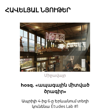
ՀԱՎԵԼՅԱԼ ՆՅՈՒԹԵՐ
Միջավայր
hosq. «ապագային միտված
ծրագիր»
Ապրիլի 4-ից 6-ը Երևանում տեղի
կունենա Études Lab #1