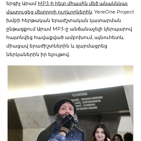
երգիչ Արամ
MP3-ի հետ միասին մեծ անակնկալ
մատուցեց մետրոյի ուղևորներին
: YereOne Project
խմբի հերթական երաժշտական կատարման
ընթացքում Արամ MP3-ը անճանաչելի կերպարով
հայտնվեց հավաքված ամբոխում, այնուհետև
միացավ երաժիշտներին և զարմացրեց
ներկաներին իր ելույթով: