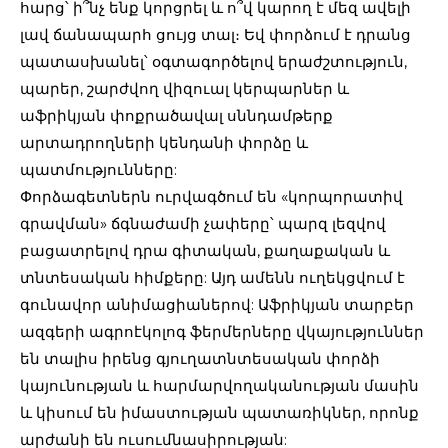
հարց՝ ի՞նչ ենք կորցրել և ո՞վ կարող է մեզ ավելի
լավ ճանապարհ ցույց տալ։ Եվ փորձում է դրանց
պատասխանել՝ օգտագործելով երաժշտություն,
պարեր, շարժվող վիզուալ կերպարներ և
աֆրիկյան փոքրածավալ սննդամթերք
արտադրողների կենդանի փորձը և
պատմությունները:
Փորձագետներն ուրվագծում են «կորպորատիվ
գրավման» ճգնաժամի չափերը՝ պարզ լեզվով
բացատրելով դրա գիտական, քաղաքական և
տնտեսական հիմքերը: Այդ ամենն ուղեկցվում է
գունավոր անիմացիաներով: Աֆրիկյան տարբեր
ազգերի ագրոէկոլոգ ֆերմերները վկայություններ
են տալիս իրենց գյուղատնտեսական փորձի
կայունության և հարմարվողականության մասին
և կիսում են իմաստության պատառիկներ, որոնք
արժանի են ուսումնասիրության: