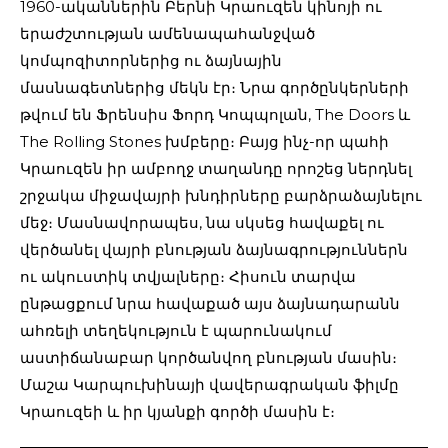
1960-ականներին Բերնի Կրաուզեն կինոյի ու
երաժշտության ամենապահանջված
կոմպոզիտորներից ու ձայնային
մասնագետներից մեկն էր։ Նրա գործընկերների
թվում են Ֆրենսիս Ֆորդ Կոպպոլան, The Doors և
The Rolling Stones խմբերը։ Բայց ինչ-որ պահի
Կրաուզեն իր ամբողջ տաղանդը որոշեց ներդնել
շրջակա միջավայրի խնդիրները բարձրաձայնելու
մեջ։ Մասնավորապես, նա սկսեց հավաքել ու
վերծանել վայրի բնության ձայնագրություններն
ու ակուստիկ տվյալները։ Հիսուն տարվա
ընթացքում նրա հավաքած այս ձայնադարանն
ահռելի տեղեկություն է պարունակում
աստիճանաբար կործանվող բնության մասին։
Մաշա Կարպուխինայի վավերագրական ֆիլմը
Կրաուզեի և իր կյանքի գործի մասին է։