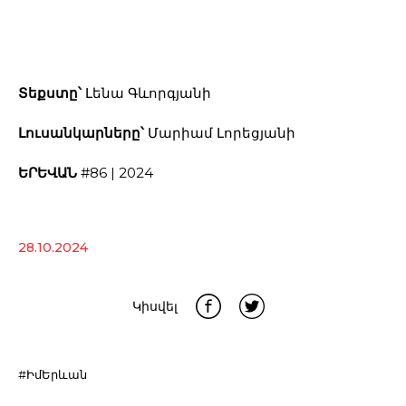
Տեքստը՝
Լենա Գևորգյանի
Լուսանկարները՝
Մարիամ Լորեցյանի
ԵՐԵՎԱՆ
#86 | 2024
28.10.2024
Կիսվել
#ԻմԵրևան