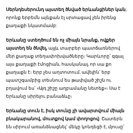
Սերնդեսերունդ այստեղ ծնված երևանցիներ կան
,
որոնք երբեմն այնքան էլ սրտացավ չեն իրենց
քաղաքի նկատմամբ:
Երևանը ստեղծում են ոչ միայն նրանք, ովքեր
այստեղ են ծնվել,
այլև տարբեր պատճառներով
մեր քաղաք տեղափոխվածները։ Կարևորը՝ զգալ
այս քաղաքի էմոցիան, հասկանալ, որ սա քո
քաղաքն է։ Երբ չես աղտոտում, ավելին՝ երբ
պատշգամբից տեսնում ես թափված շիշն ու
բղավում ես՝ «Այդ շիշը աղբամանը նետեք»։ Սա է
Երևանը սիրելու բանաձևը։
Երևանը տուն է, իսկ տունը չի ավարտվում միայն
բնակարանով, մուտքով կամ փողոցով
։ Շատերն
են սիրում առանձնացնել՝ մեկը կոնդեցի է, մյուսը՝