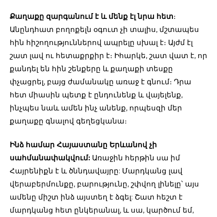
Քաղաքը զարգանում է և մենք էլ նրա հետ
։
Անընդհատ բողոքելն օգուտ չի տալիս, մշտապես
հին հիշողություններով ապրելը սխալ է։ Այժմ էլ
շատ լավ ու հետաքրքիր է։ Իհարկե, շատ վատ է, որ
քանդել են հին շենքերը և քաղաքի տեսքը
փչացրել, բայց ժամանակը առաջ է գնում։ Դրա
հետ միասին պետք է ընդունենք և վայելենք,
ինչպես նաև ամեն ինչ անենք, որպեսզի մեր
քաղաքը գնալով գեղեցկանա։
Ինձ համար Հայաստանը Երևանով չի
սահմանափակվում:
Առաջին հերթին սա իմ
Հայրենիքն է և ծննդավայրը: Մարդկանց լավ
վերաբերմունքը, բարությունը, շփվող լինելը՝ այս
ամենը միշտ ինձ այստեղ է ձգել: Շատ հեշտ է
մարդկանց հետ ընկերանալ, և սա, կարծում եմ,