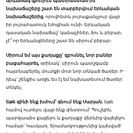
Արևածագ գյուղում պատրաստած իմ
նախաճաշերը շատ են տարբերվում Երևանյան
նախաճաշերից
, որովհետև յուրաքանչյուր վայր
իր յուրահատուկ էմոցիան ունի։ Երևանյան
դասական նախաճաշ՝ կանաչիներ, ձու և բիբար,
չէ՞ որ Երևանցիները շատ են սիրում բիբար։
Սիրում եմ այս քաղաքը՝ զբոսնել, նոր բաներ
բացահայտել,
օրինակ՝ սիրուն պատշգամբ
հայտնաբերել, մուտքի մոտ նոր տնկած ծառեր։ Ի
դեպ՝ շենքիս առջև ես էլ եմ նախատեսում ծառեր
տնկել։
Եթե գինի ենք խմում՝ գնում ենք Սարյան
, եթե
համով ուտելու վայր ենք փնտրում՝ Պուշկին,
պարզապես քայլելու և քաղաքը վերևից վայելելու
համար՝ Կասկադ։ Տրամադրությունից կախված՝