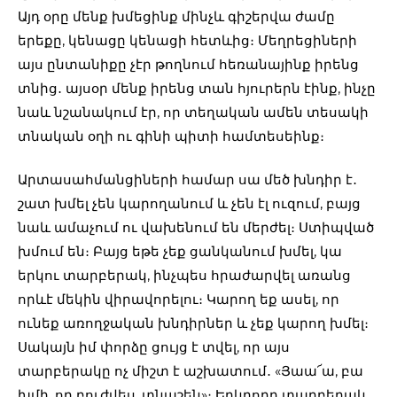
Այդ օրը մենք խմեցինք մինչև գիշերվա ժամը
երեքը, կենացը կենացի հետևից։ Մեղրեցիների
այս ընտանիքը չէր թողնում հեռանայինք իրենց
տնից․ այսօր մենք իրենց տան հյուրերն էինք, ինչը
նաև նշանակում էր, որ տեղական ամեն տեսակի
տնական օղի ու գինի պիտի համտեսեինք։
Արտասահմանցիների համար սա մեծ խնդիր է․
շատ խմել չեն կարողանում և չեն էլ ուզում, բայց
նաև ամաչում ու վախենում են մերժել։ Ստիպված
խմում են։ Բայց եթե չեք ցանկանում խմել, կա
երկու տարբերակ, ինչպես հրաժարվել առանց
որևէ մեկին վիրավորելու։ Կարող եք ասել, որ
ունեք առողջական խնդիրներ և չեք կարող խմել։
Սակայն իմ փորձը ցույց է տվել, որ այս
տարբերակը ոչ միշտ է աշխատում․ «Յաա՜ա, բա
խմի, որ բուժվես, տնաշեն»։ Երկրորդ տարբերակ․