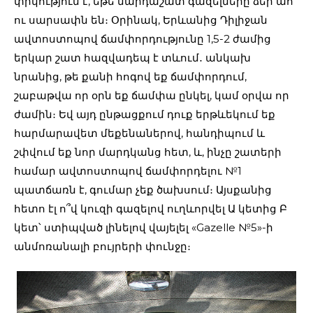
փրկություն է, եթե մարդաշատ գազելները ձեր ահ
ու սարսափն են։ Օրինակ, Երևանից Դիլիջան
ավտոստոպով ճամփորդությունը 1,5-2 ժամից
երկար շատ հազվադեպ է տևում․ անկախ
նրանից, թե քանի հոգով եք ճամփորդում,
շաբաթվա որ օրն եք ճամփա ընկել, կամ օրվա որ
ժամին։ Եվ այդ ընթացքում դուք երթևեկում եք
հարմարավետ մեքենաներով, հանդիպում և
շփվում եք նոր մարդկանց հետ, և, ինչը շատերի
համար ավտոստոպով ճամփորդելու №1
պատճառն է, գումար չեք ծախսում։ Այսքանից
հետո էլ ո՞վ կուզի գազելով ուղևորվել Ա կետից Բ
կետ՝ ստիպված լինելով վայելել «Gazelle №5»-ի
անմոռանալի բույրերի փունջը։