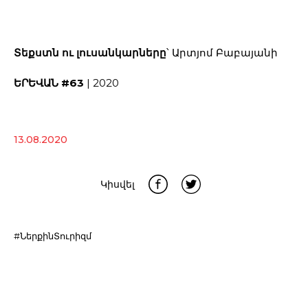
Տեքստն ու լուսանկարները
՝ Արտյոմ Բաբայանի
ԵՐԵՎԱՆ #63
| 2020
13.08.2020
Կիսվել
#ՆերքինՏուրիզմ