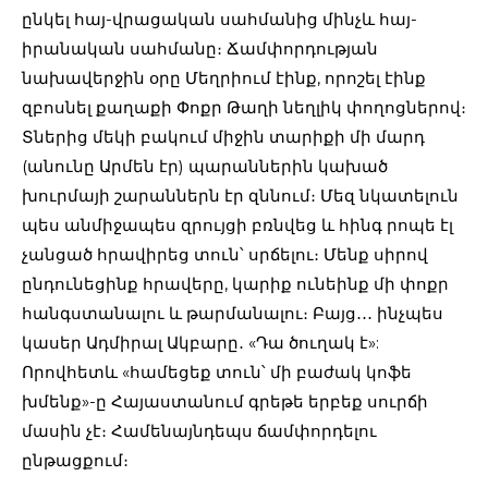
ընկել հայ-վրացական սահմանից մինչև հայ-
իրանական սահմանը։ Ճամփորդության
նախավերջին օրը Մեղրիում էինք, որոշել էինք
զբոսնել քաղաքի Փոքր Թաղի նեղլիկ փողոցներով։
Տներից մեկի բակում միջին տարիքի մի մարդ
(անունը Արմեն էր) պարաններին կախած
խուրմայի շարաններն էր զննում։ Մեզ նկատելուն
պես անմիջապես զրույցի բռնվեց և հինգ րոպե էլ
չանցած հրավիրեց տուն՝ սրճելու։ Մենք սիրով
ընդունեցինք հրավերը, կարիք ունեինք մի փոքր
հանգստանալու և թարմանալու։ Բայց․․․ ինչպես
կասեր Ադմիրալ Ակբարը․ «Դա ծուղակ է»:
Որովհետև «համեցեք տուն՝ մի բաժակ կոֆե
խմենք»-ը Հայաստանում գրեթե երբեք սուրճի
մասին չէ։ Համենայնդեպս ճամփորդելու
ընթացքում։