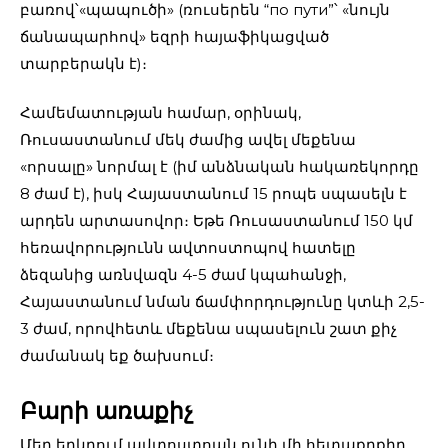
բառով՝«պապուծի» (ռուսերեն “по пути”՝ «նույն
ճանապարհով» եզրի հայաֆիկացված
տարբերակն է)։
Համեմատության համար, օրինակ,
Ռուսաստանում մեկ ժամից ավել մեքենա
«որսալը» նորմալ է (իմ անձնական հակառեկորդը
8 ժամ է), իսկ Հայաստանում 15 րոպե սպասելն է
արդեն արտասովոր։ Եթե Ռուսաստանում 150 կմ
հեռավորությունն ավտոստոպով հատելը
ձեզանից առնվազն 4-5 ժամ կպահանջի,
Հայաստանում նման ճամփորդությունը կտևի 2,5-
3 ժամ, որովհետև մեքենա սպասելուն շատ քիչ
ժամանակ եք ծախսում։
Բարի առաքիչ
Մեր երկրում ավտոստոպն ունի մի հետաքրքիր