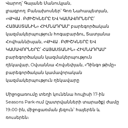
Վարող՝ Գայանե Մանուկյան,
լրագրող: Բանախոսներ՝ Գոռ Նահապետյան,
«ՎԻՎԱ . ԲԺԻՇԿՆԵՐԸ ԵՎ ԿԱՄԱՎՈՐՆԵՐԸ՝
ՀԱՅԱՍՏԱՆԻՆ» ՀԻՄՆԱԴՐԱՄ" բարեգործական
կազմակերպություն հոգաբարձու, Տատյանա
Հովհաննիսյան, «ՎԻՎԱ . ԲԺԻՇԿՆԵՐԸ ԵՎ
ԿԱՄԱՎՈՐՆԵՐԸ՝ ՀԱՅԱՍՏԱՆԻՆ» ՀԻՄՆԱԴՐԱՄ"
բարեգործական կազմակերպություն
ղեկավար, Oվսաննա Հովսեփյան, «Դինգո թիմը»
բարեգործական կամավորական
կազմակերպություն ղեկավարը
Միջոցառումը տեղի կունենա հուլիսի 17-ին
Seasons Park-ում (շատրվանների տարածք) ժամը
19։00-ին, միջոցառման լեզուն՝ հայերեն և
ռուսերեն։