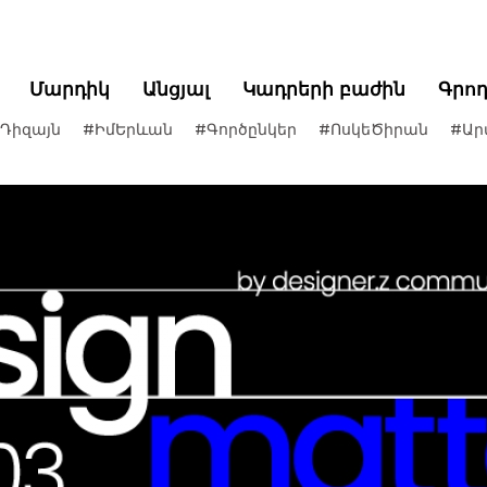
Մարդիկ
Անցյալ
Կադրերի բաժին
Գրո
Դիզայն
#ԻմԵրևան
#Գործընկեր
#ՈսկեԾիրան
#Ար