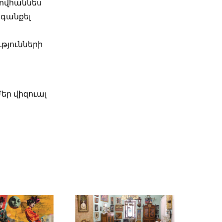
Հովհաննես
ագանքել
թյունների
եր վիզուալ