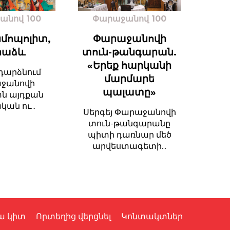
անով 100
Փարաջանով 100
սմոպոլիտ,
Փարաջանովի
րաձև
տուն-թանգարան.
«Երեք հարկանի
 դարձնում
մարմարե
ջանովի
պալատը»
ն այդքան
ան ու...
Սերգեյ Փարաջանովի
տուն-թանգարանը
պիտի դառնար մեծ
արվեստագետի...
ա կիտ
Որտեղից վերցնել
Կոնտակտներ