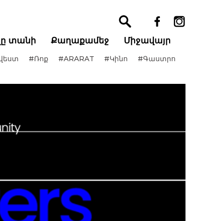
ղը տանի
Քաղաքամեջ
Միջավայր
վեստ
#Ռոք
#ARARAT
#Կինո
#Գաստրո