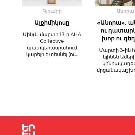
Գյումրի
Անորա
Ալքիմիկոսը
«Անորա»․ ա
ու դատարկ
Մինչև մարտի 13-ը AHA
խոր ու գե
Collective
պատկերասրահում
Մարտի 3-ին 
կարելի է տեսնել (ու...
կլինեն Ամեր
կինոակադե
մրցանակաշխու