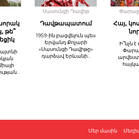
Սասունցի Դավիթ
Փարաջ
նորակ
Դավթապատում
Հայ, կո
, թե՞
նո
1959-ին բացվելուն պես
ղեցիկ
Երվանդ Քոչարի
Ի՞նչն է
«Սասունցի Դավիթը»
Փարա
հայտնի
դարձավ Երևանի...
արվեստ
իկյան
հայկակ
միայի
թյան...
Մեր մասին
Մեդի