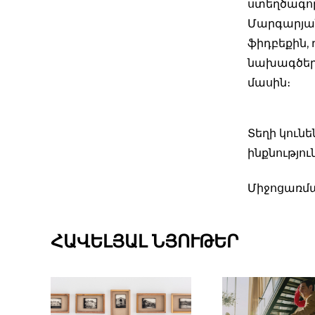
ստեղծագոր
Մարգարյան
ֆիդբեքին,
նախագծերի
մասին։
Տեղի կուն
ինքնությու
Միջոցառմա
ՀԱՎԵԼՅԱԼ ՆՅՈՒԹԵՐ