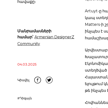
հավաքը։
Artuyt-ը 
կապ ստեղծ
Matters-ի 
Մանրամասների
ինչպես է ս
համար՝
Armenian DesignerZ
համաշխարհ
Community
Արվեստաբան
Խաչատուրե
Էկոնոմիկա
04.03.2025
ստեղծված D
Հայաստանի 
Կիսվել
ելույթում
թե ինչպես 
#Դիզայն
Հովհաննես