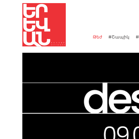
Թեժ
#Շապիկ
#