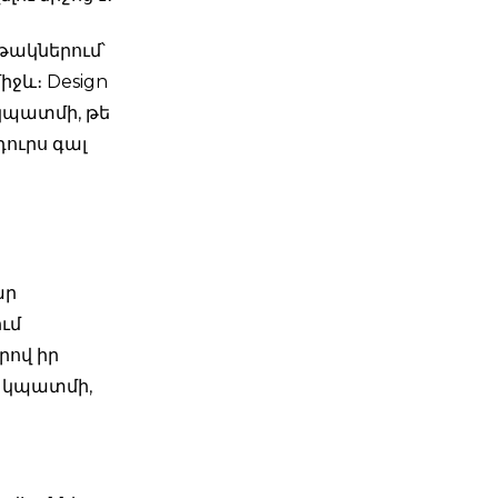
թակներում՝
ջև։ Design
 կպատմի, թե
դուրս գալ
ար
ում
րով իր
և կպատմի,