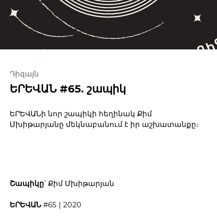
Դիզայն
ԵՐԵՎԱՆ #65. շապիկ
ԵՐԵՎԱՆի նոր շապիկի հեղինակ Քիմ
Մխիթարյանը մեկնաբանում է իր աշխատանքը։
Շապիկը
՝
Քիմ Մխիթարյան
ԵՐԵՎԱՆ
#65 | 2020