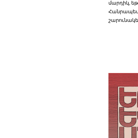
մարդիկ, ե
Հանրապետո
շարունակե