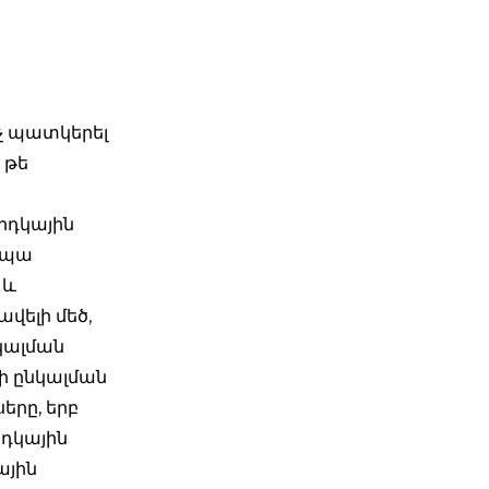
նչ պատկերել
 թե
րդկային
 ապա
 և
վելի մեծ,
կալման
ի ընկալման
երը, երբ
րդկային
ային