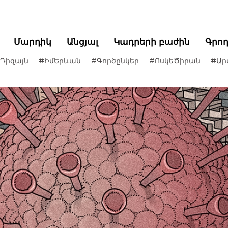
Մարդիկ
Անցյալ
Կադրերի բաժին
Գրո
Դիզայն
#ԻմԵրևան
#Գործընկեր
#ՈսկեԾիրան
#Ար