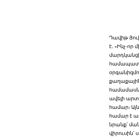
Դավիթ Յուխ
է․ «Ինչ-որ
մարդկանցի
համապատա
օրգանիզմո
քաղաքայի
համամասնա
ավելի արտ
համար։ Այ
համար է ա
նրանք՝ մա
վիրուսին՝ 