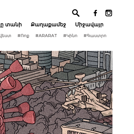
ղը տանի
Քաղաքամեջ
Միջավայր
վեստ
#Ռոք
#ARARAT
#Կինո
#Գաստրո