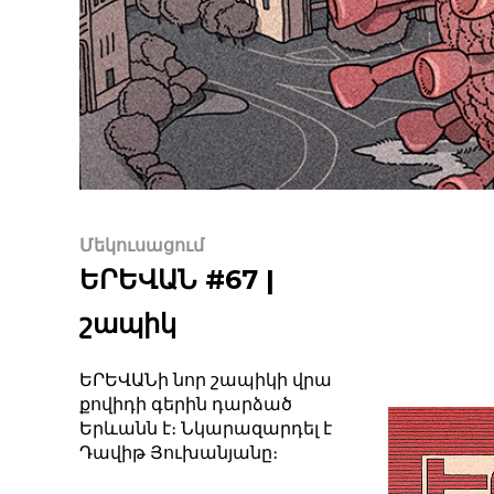
Մեկուսացում
ԵՐԵՎԱՆ #67 |
շապիկ
ԵՐԵՎԱՆի նոր շապիկի վրա
քովիդի գերին դարձած
Երևանն է։ Նկարազարդել է
Դավիթ Յուխանյանը։