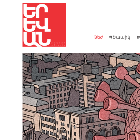
Թեժ
#Շապիկ
#