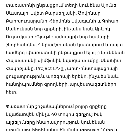
փառատոնի ընթացքում տեղի կունենա Սյունե
Սևադայի, Ավետ Բարսեղյանի, Ծովինար
Բարխուդարյանի, Հերմինե Ավագյանի և Գոհար
Մանուկյան նոր գրքերի, ինչպես նաև Արևիկ
Ուդումյանի «Դյութէ» ամսագրի նոր համարի
շնորհանդես, 4 երաժշտական կատարում և գալա
համերգ (փառատոնի ընթացքում ելույթ կունենան
Հայաստանի սիմֆոնիկ նվագախումբը, Անահիտ
Հակոբյանը, Project LA-ը), արտ-ինստալացիայի
ցուցադրություն, պոեզիայի երեկո, ինչպես նաև
հանդիպումներ գրողների, արվեստագետների
հետ։
Փառատոնի շրջանակներում բոլոր գրքերը
կվաճառվեն մինչև 40 տոկոս զեղչով: Իսկ
այցելուները հնարավորություն կունենան
ստանալու հեղինակային մակագրություններ և