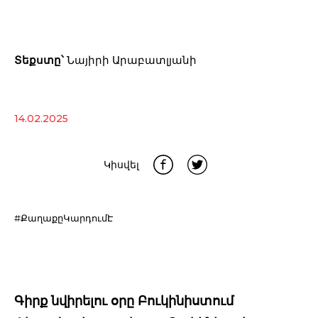
Տեքստը՝
Նայիրի Արաբատլյանի
14.02.2025
Կիսվել
#ՔաղաքըԿարդումԷ
Գիրք նվիրելու օրը Բուկինիստում