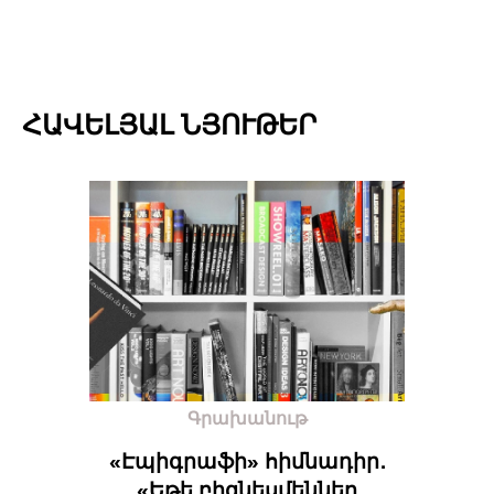
ՀԱՎԵԼՅԱԼ ՆՅՈՒԹԵՐ
Գրախանութ
«Էպիգրաֆի» հիմնադիր․
«Եթե բիզնեսմեններ