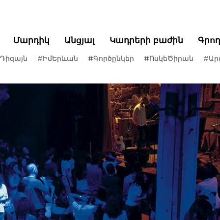
Մարդիկ
Անցյալ
Կադրերի բաժին
Գրո
Դիզայն
#ԻմԵրևան
#Գործընկեր
#ՈսկեԾիրան
#Ար