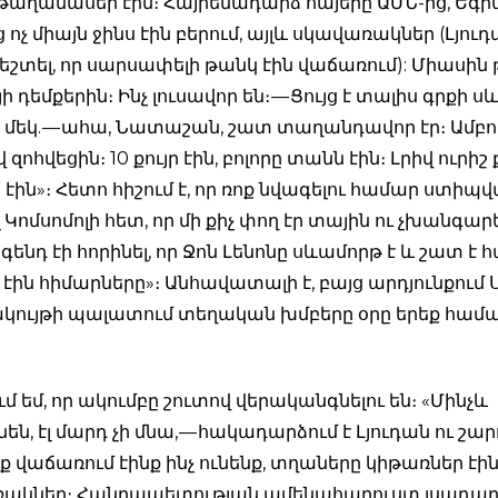
 թաղամասեր էին։ Հայրենադարձ հայերը ԱՄՆ-ից, Եգի
ոչ միայն ջինս էին բերում, այլև սկավառակներ (Լյուդ
եշտել, որ սարսափելի թանկ էին վաճառում): Միասին 
յի դեմքերին։ Ինչ լուսավոր են։ — Ցույց է տալիս գրքի
 մեկ. — ահա, Նատաշան, շատ տաղանդավոր էր։ Ամբո
զոհվեցին։ 10 քույր էին, բոլորը տանն էին։ Լրիվ ուրիշ
 էին»։ Հետո հիշում է, որ ռոք նվագելու համար ստիպվ
Կոմսոմոլի հետ, որ մի քիչ փող էր տային ու չխանգար
եգենդ էի հորինել, որ Ջոն Լենոնը սևամորթ է և շատ է հ
էին հիմարները»։ Անհավատալի է, բայց արդյունքում 
կույթի պալատում տեղական խմբերը օրը երեք համա
ւմ եմ, որ ակումբը շուտով վերականգնելու են։ «Մինչև
ն, էլ մարդ չի մնա, — հակադարձում է Լյուդան ու շա
ենք վաճառում էինք ինչ ունենք, տղաները կիթառներ էին
ռակներ։ Հանրապետության ամենահարուստ լսադար