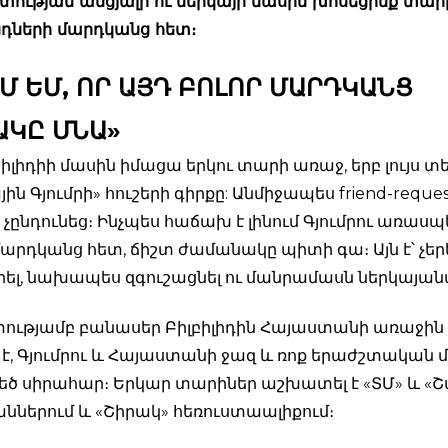
տության անցյալի ու ներկայի մասին խոսեցինք տար
նդների մարդկանց հետ։
Մ ԵՄ, ՈՐ ԱՅԴ ԲՈԼՈՐ ՄԱՐԴԿԱՆՑ
ԱԿԸ ՄՆԱ»
բիլիդիի մասին իմացա երկու տարի առաջ, երբ լույս 
ին Գյումրի» հուշերի գիրքը: Անմիջապես friend-reques
 չընդունեց։ Ինչպես հաճախ է լինում Գյումրու առաս
մարդկանց հետ, ճիշտ ժամանակը պիտի գա։ Այն է՝ չեր
ել, նախապես զգուշացնել ու մանրամասն ներկայան
ւթյամբ բանասեր Բիլբիլիդին Հայաստանի առաջին 
 է, Գյումրու և Հայաստանի ջազ և ռոք երաժշտական 
եծ սիրահար։ Երկար տարիներ աշխատել է «ՏՄ» և «
ններում և «Շիրակ» հեռուստաալիքում։