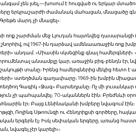
անգամ չեն լսել, — խոսում է հուզված ու երկար մտածու
տերը երկրաշարժի ժամանակ մահացան, մնացածը գն
րեթե մարդ չի մնացել»:
ի ռոք շարժման մեջ Լյուդան հայտնվեց դասարանցի
շնորհիվ, ով 1967-ին դարձավ ամենաառաջին ռոք խմբ
րերի» անդամ. «Միասին սկսեցինք գնալ համերգների։
րումենտալ անսամբլը կար, առաջին բիգ-բենդն էր, ն
մշակույթի տանը։ Իրենց համերգներից մեկից հետո է 
րերի» ստեղծման գաղափարը։ 1969-ին խմբին միացա
ղծող Գագիկ «Ջագ» Բարսեղյանը։ Ոչ մի լուսանկար 
յուն չի պահպանվել։ 70-ականներն էին։ Բրեժնևի օրո
հնարին էր։ Բայց Լենինականի խմբերը նվագում էին։ 
իթլզի, Ռոլինգ Սթոունզի ու Հենդրիքսի գործերը, հայկ
ական երգերն էլ։ Իսկ սեփական երգերը, առանց հաս
ան, նվագել չէր կարելի»։