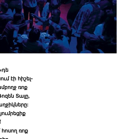
«դե
մ էի հիշել-
ամբողջ ռոք
ոզեն Տալը,
ղջիկները:
յումրեցիք
մ
հոսող ռոք