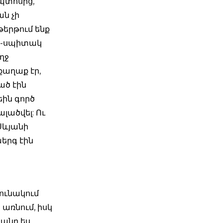
պտոսից,
ան չի
թերթում ենք
 սև-սպիտակ
ղջ
 քաղաք էր,
ած էին
եին գործ
ալածվել: Ու
Սևյանի
երգ էին
րունակում
 առնում, իսկ
անը ես