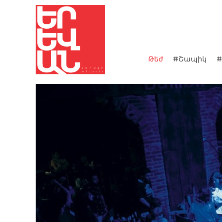
Թեժ
#Շապիկ
#