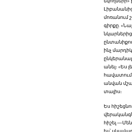
եկողների»
Լիբանանից 
մոռանում շ
գիրքը. «Նա
նկարներից
ընտանիքով 
ինչ մարդիկ
ընկերանալ 
անել։ «Ես լ
հավատում 
անվան մշա
տալիս։
Ես հիշեցնո
վերականգնե
հիշել. — Մ
ես՝ սկավա