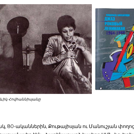
թևիկ Հովհաննիսյանը
կ, 80-ականներին, Քութայիսյան ու Մանուշյան փողոց