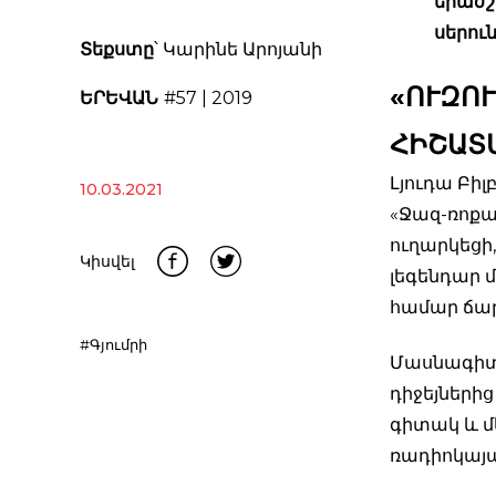
երաժշ
սերու
Տեքստը
՝ Կարինե Արոյանի
«ՈՒԶՈՒ
ԵՐԵՎԱՆ
#57 | 2019
ՀԻՇԱՏ
Լյուդա Բիլ
10.03.2021
«Ջազ-ռոքայ
ուղարկեցի,
Կիսվել
լեգենդար 
համար ճար
#Գյումրի
Մասնագիտո
դիջեյներից
գիտակ և մ
ռադիոկայա