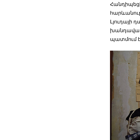
Հանդիպեցի
հարևանութ
Լյուդայի 
խանդավառ 
պատմում է