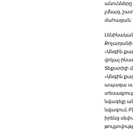
անունները 
չմնաց, շա
մահացան: Գ
Լենինական
Քոչարյանի 
«Անգին քա
վոկալ-ինստ
Տեքստիլի 
«Անգին քա
ապագա ստե
տեսագրութ
նվագելը ան
նվագում, Բ
իրենց սեփ
թույլտվությ