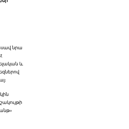
բեր
տեսավ նրա
t
պելական և
եզներով
ալ։
կին
մշակույթի
Շանթ»