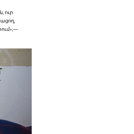
, ուր
ացող,
ում», —