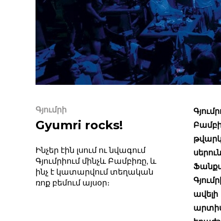
Գյումրի
Գյումր
Gyumri rocks!
Բամբի
թվարկ
Ինչեր էին լսում ու նվագում
սերու
Գյումրիում մինչև Բամբիռը, և
Ֆանքա
ինչ է կատարվում տեղական
Գյումր
ռոք բեմում այսօր։
ավելի
արտիս