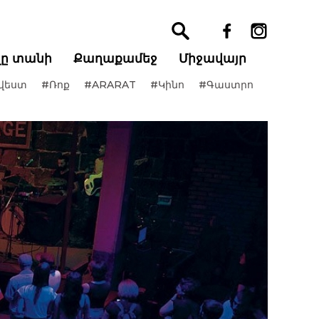
ղը տանի
Քաղաքամեջ
Միջավայր
վեստ
#Ռոք
#ARARAT
#Կինո
#Գաստրո