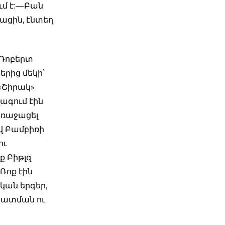
մ է: — Բան
ացին, էնտեղ
 Ռոբերտ
երից մեկի՝
 «Շիրակ»
վագում էին
առաջացել
վ Բամբիռի
ու
ք Բիթլզ
Ռոք էին
ական երգեր,
տատման ու