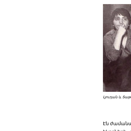
Լյուդան և Տա
Էն ժամանա