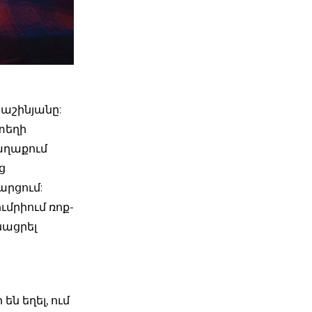
աշինյանը:
տեղի
աղաքում
ց
արցում:
մրիում ռոք-
նացրել
ն եղել, ում