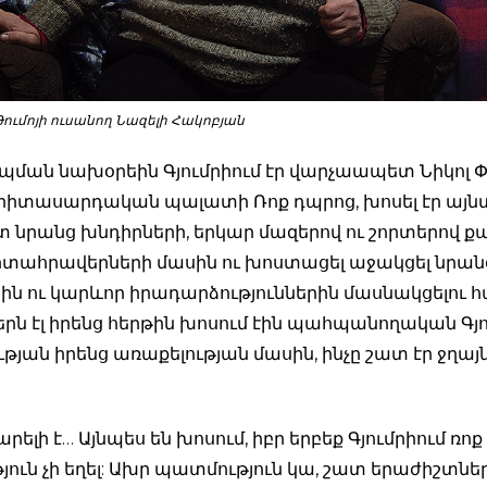
Թումոյի ուսանող Նազելի Հակոբյան
պման նախօրեին Գյումրիում էր վարչաապետ Նիկոլ Փ
ր Երիտասարդական պալատի Ռոք դպրոց, խոսել էր այն
տ նրանց խնդիրների, երկար մազերով ու շորտերով ք
արտահրավերների մասին ու խոստացել աջակցել նրան
ին ու կարևոր իրադարձություններին մասնակցելու հ
ն էլ իրենց հերթին խոսում էին պահպանողական Գյու
ւթյան իրենց առաքելության մասին, ինչը շատ էր ջղայ
արելի է… Այնպես են խոսում, իբր երբեք Գյումրիում ռոք
ուն չի եղել: Ախր պատմություն կա, շատ երաժիշտներ ե