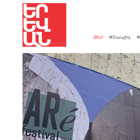
Թեժ
#Շապիկ
#