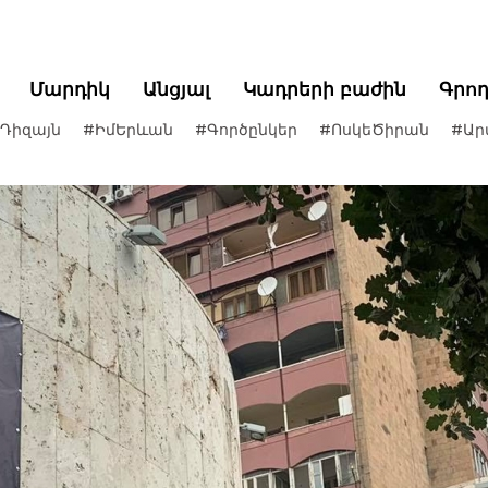
Մարդիկ
Անցյալ
Կադրերի բաժին
Գրո
Դիզայն
#ԻմԵրևան
#Գործընկեր
#ՈսկեԾիրան
#Ար