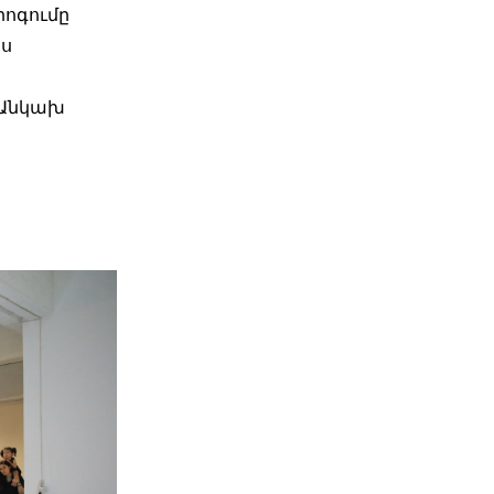
րոգումը
ես
և Անկախ