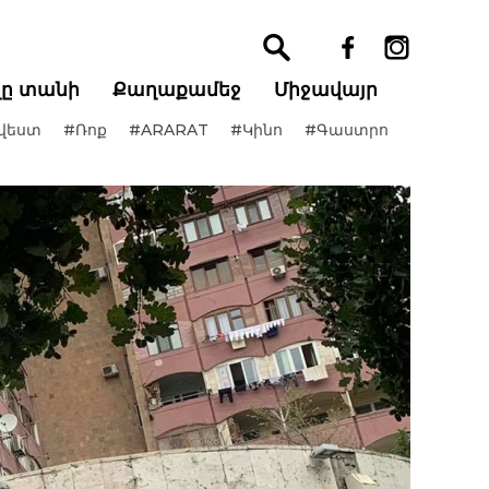
ղը տանի
Քաղաքամեջ
Միջավայր
վեստ
#Ռոք
#ARARAT
#Կինո
#Գաստրո