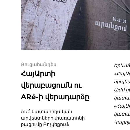
Ցուցահանդես
Երևան
ՀայԱրտի
«ՀայԱ
որպես
վերաբացումն ու
Այժմ կ
ARé-ի վերադարձը
կատար
«ՀայԱ
ARé կատարողական
կատա
արվեստների փառատոնի
Կարոյ
բացումը Բոչկեքում։