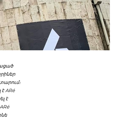
տացած
արիներ
ատարում։
 է ARé
լ է
 ARé
ինե