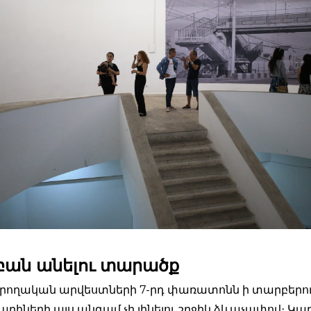
 բան անելու տարածք
ողական արվեստների 7-րդ փառատոնն ի տարբերու
րիների այս անգամ չի լինելու շրջիկ ձևաչափով։ Կա