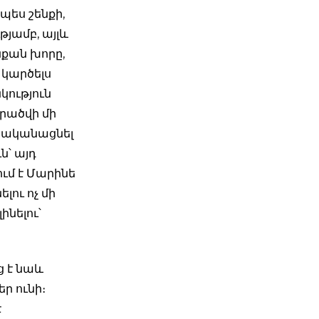
պես շենքի,
յամբ, այլև
յնքան խորը,
 կարծելս
կություն
երածվի մի
իրականացնել
՝ այդ
մ է Մարինե
լու ոչ մի
նելու՝
ց է նաև
ր ունի։
է