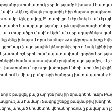
րոյանը յուրահատուկ ջերմությամբ է խոսում հատկա
ասին․ «Այն ոչ միայն բացառիկ է իր ճարտարապետութ
թյամբ։ Այն, ցավոք, 15 տարի քուն էր մտել և այն էլ ա
եստասեր հասարակությունը և թե արվեստագետները
ն այս տարածքի մասին։ Այժմ այն վերադարձնելու ցան
անք չենք խնայում դրա համար։ «ՀայԱրտը» պետք է վ
կցիոնալ մշակութային կենտրոնի, որը ունակ կլինի 
ն չափանիշներին համապատասխան գործունեություն
ներին համապատասխան բովանդակությամբ»,—նշու
ւ խոստանում, որ ուղղվածությունների առումով չի լինե
կում և միակ բանը, որի հանդեպ խստապահանջ է լի
նոր է բացվել, բայց արդեն իսկ իր ծրագրերն ունի։ Բա
կցության համար։ Ցավոք շենքը բազմաթիվ խնդիրնե
ցներով արված կոսմետիկ վերանորոգումը բավարար չ