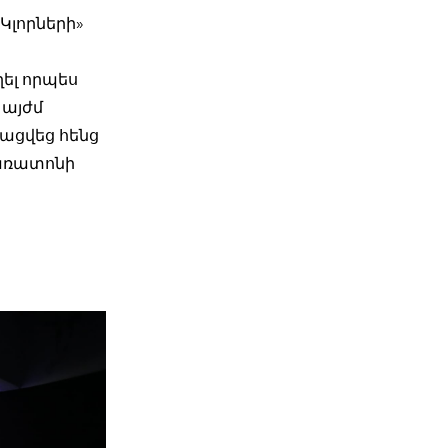
Կլորների»
ել որպես
 այժմ
բացվեց հենց
առատոնի