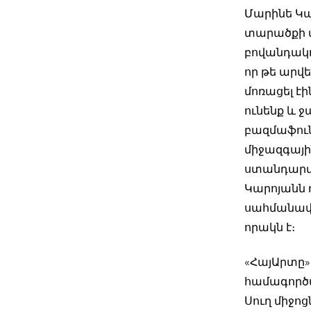
Մարինե Կա
տարածքի մ
բովանդակու
որ թե արվ
մոռացել էի
ունենք և ջ
բազմաֆուն
միջազգայի
ստանդարտ
Կարոյանն ո
սահմանափա
որակն է։
«ՀայԱրտը» 
համագործա
Սուղ միջո