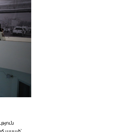
թյուն
րճ ասած՝