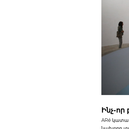
Ինչ-որ
ARé կատար
նախորդ տա