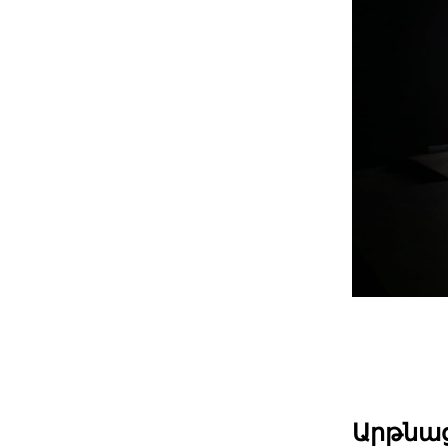
Արթնաց