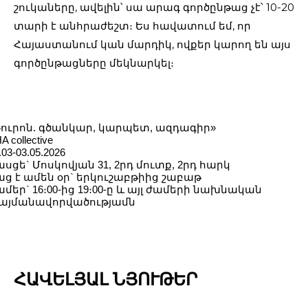
շուկաները, ավելին՝ սա արագ գործընթաց չէ՝ 10-20
տարի է անհրաժեշտ։ Ես հավատում եմ, որ
Հայաստանում կան մարդիկ, ովքեր կարող են այս
գործընթացները մեկնարկել։
Գուրոն. գծանկար, կարպետ, ազդագիր»
A collective
.03-03.05.2026
սցե` Մոսկովյան 31, 2րդ մուտք, 2րդ հարկ
աց է ամեն օր` երկուշաբթիից շաբաթ 
մեր` 16։00-ից 19։00-ը և այլ ժամերի նախնական 
այմանավորվածությամն
ՀԱՎԵԼՅԱԼ ՆՅՈՒԹԵՐ