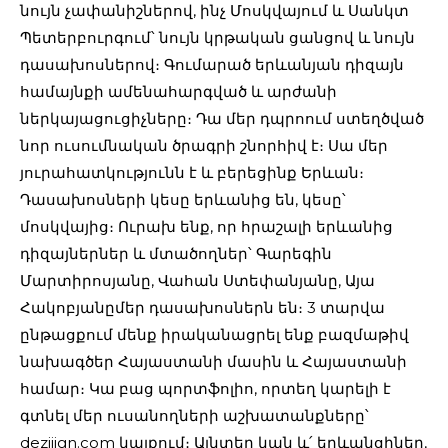
նույն չափանիշներով, ինչ Մոսկվայում և Սանկտ
Պետերբուրգում՝ նույն կրթական ցանցով և նույն
դասախոսներով։ Գումարած երևանյան դիզայն
համայնքի ամենահարգված և արժանի
ներկայացուցիչները։ Դա մեր դպրոում ստեղծված
նոր ուսումնական ծրագրի շնորհիվ է։ Սա մեր
յուրահատկությունն է և բերեցինք Երևան։
Դասախոսների կեսը երևանից են, կեսը՝
մոսկվայից։ Ուրախ ենք, որ հրաշալի երևանից
դիզայներներ և մտածողներ՝ Գարեգին
Մարտիրոսյանը, Վահան Ստեփանյանը, Այա
Հակոբյանըմեր դասախոսներն են։ 3 տարվա
ընթացքում մենք իրականացրել ենք բազմաթիվ
նախագծեր Հայաստանի մասին և Հայաստանի
համար։ Կա բաց պորտֆոլիո, որտեղ կարելի է
գտնել մեր ուսանողների աշխատանքները՝
deziiign.com
կայքում։ Այնտեղ կան և՛ երևանցիներ,