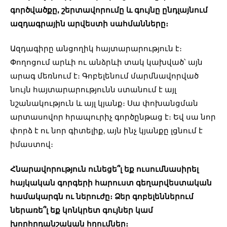
գործվածքը, շերտավորումը և գույնը ընդլայնում
ազդագրային արվեստի սահմանները։
Ազդագիրը անցողիկ հայտարարություն է։
Փողոցում արևի ու անձրևի տակ կախված՝ այն
արագ մեռնում է։ Գոբելենում մարմնավորված
նույն հայտարարությունն ստանում է այլ
նշանակություն և այլ կյանք։ Սա փոխանցման
արտասովոր հրապուրիչ գործընթաց է։ Եվ սա նոր
փորձ է ու նոր գիտելիք, այն ինչ կյանքը լցնում է
իմաստով։
Հնարավորություն ունեցե՞լ եք ուսումնասիրել
հայկական գորգերի հարուստ գեղարվեստական
համակարգն ու ներուժը։ Ձեր գոբելեններում
ներառե՞լ եք կոնկրետ գույներ կամ
խորհրդանշական հղումներ։