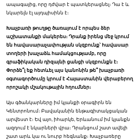
ապագայից, որը դժվար է պատկերացնել։ Դա է և
նկարելն էլ այդպիսինն է։
Խաչբառի թուղթը ծառայում է որպես ձեր
աշխատանքի մակերես։ Դրանք իրենց մեջ կրում
են հավասարաչափության սկզբունք՝ հավասար
տողերի խաչաձև համակցությամբ, որը
գրաֆիկական դիզայնի ցանցի սկզբունքն է։
Փորձե՞լ եք հետևել այս կանոնին թե՞ խաչբառի
օգտագործումը կրում է Հայաստանին վերաբերող
որոշակի մշակութային հղումներ։
Այս գծանկարները իմ կյանքի օրագիրն են
Կենտրոնում։ Բավականին ենթագիտակցական
արվեստ է։ Եվ այո, իհարկե, Երևանում իմ կյանքն
ազդում է նկարների վրա։ Դրանցում շատ ավելի
շատ արև կա ու նուրբ հեգնանք։ Խաչբառերը