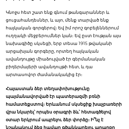
Կնոջս հետ շատ ենք գնում թանգարաններ և
ցուցահանդեսներ, և այո, մենք տարված ենք
հայկական գորգերով։ Եվ իմ որոշ գոբելեններում
ուղղակի մեջբերումներ կան։ Եվ ըստ էության այս
նախագիծը սկսեցի, երբ տեսա 1915 թվականի
արցախյան գորգերը, որտեղ հայկական
ավանդույթը միաձուլված էր գերմանական
բիդերմայերի ավանդույթի հետ, և դա
արտասովոր ժամանակակից էր։
Հայաստան ձեր տեղափոխությունը
պայմանավորված էր պատերազմի բռնի
համատեքստով։ Երևանում սկսեցիք խաչբառերի
վրա նկարել՝ որպես օրագրի ձև՝ հետագծելով
օտար երկրում ապրելու ձեր փորձը։ Ի՞նչ է
նշանակում ձեզ համար գծանկարելու արարքը