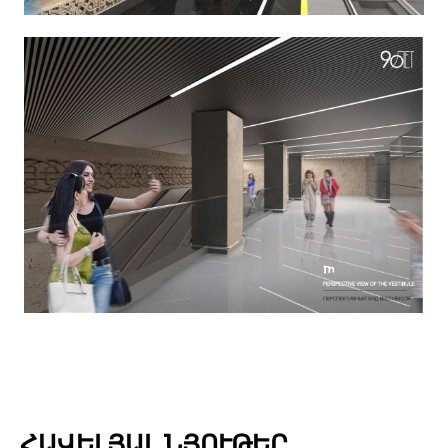
ՀԱՎԵԼՅԱԼ ՆՅՈՒԹԵՐ