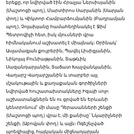
երեքը, որ նվիրված էին Հրաչյա Ներսիսյանին
(Մաշտոցի պող.), Մարտիրոս Սարյանին (Սարյան
փող.) և Վիկտոր Համբարձումյանին (Բաղրամյան
պող.), Չոլախյանը համահեղինակել է Ջիմ
Պետրովիչի հետ, իսկ մյուսների վրա
հիմնականում աշխատել է միայնակ։ Օրինակ՝
Ասլամազյան քույրերին, Պավել Լիսիցյանին,
Նիկոլայ Բունիաթյանին, Տաթևիկ
Սազանդարյանին, Տաճատ Խաչվանկյանին,
Վաղարշ Վաղարշյանին և տարբեր այլ
մշակութային և քաղաքական գործիչների
նվիրված հուշատախտակները Իզայի սոլո
աշխատանքներն են ու ցրված են Երևանի
կենտրոնում՝ մի մասը Դերասանների շենքի
(Մաշտոցի պող.) վրա է, մի քանիսը՝ Նկարիչների
շենքի, (Աբովյան փող.) և այլն։ Ոգեշնչված
պոեզիայից, հայկական միջնադարյան