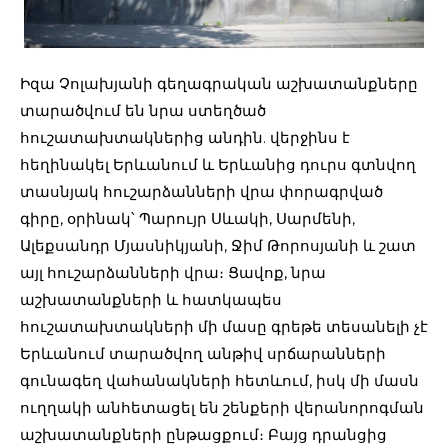
Իզա Չոլախյանի գեղագրական աշխատանքները
տարածվում են նրա ստեղծած
հուշատախտակներից անդին. վերջինս է
հեղինակել Երևանում և Երևանից դուրս գտնվող
տասնյակ հուշարձանների վրա փորագրված
գիրը, օրինակ՝ Պարույր Սևակի, Սարմենի,
Ալեքսանդր Մյասնիկյանի, Ջիմ Թորոսյանի և շատ
այլ հուշարձանների վրա։ Ցավոք, նրա
աշխատանքների և հատկապես
հուշատախտակների մի մասը գրեթե տեսանելի չէ
Երևանում տարածվող անթիվ սրճարանների
գունագեղ վահանակների հետևում, իսկ մի մասն
ուղղակի անհետացել են շենքերի վերանորոգման
աշխատանքների ընթացքում։ Բայց դրանցից