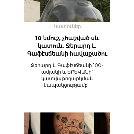
Կատուներ
10 նմուշ, չհաշված սև
կատուն. Ջերարդ Լ.
Գաֆէսճեանի հավաքածու
Ջերարդ Լ. Գաֆէսճեանի 100-
ամյակի և ԵՐԵՎԱՆի՝
կատվաթողարկման
կապակցությամբ...