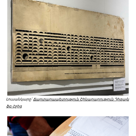
Լուսանկարը՝
Ճարտարապետություն Շինարարություն Դիզայն
ֆբ-էջից