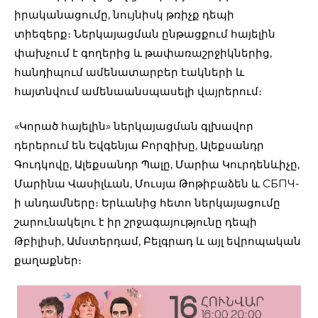
իրականացումը, նույնիսկ թռիչք դեպի
տիեզերք։ Ներկայացման ընթացքում հայելին
փախչում է գողերից և թափառաշրջիկներից,
հանդիպում ամենատարբեր էակների և
հայտնվում ամենաանսպասելի վայրերում։
«Կորած հայելին» ներկայացման գլխավոր
դերերում են Եվգենյա Բորզիխը, Ալեքսանդր
Գուդկովը, Ալեքսանդր Պալը, Մարիա Կուրդենևիչը,
Մարինա Վասիլևան, Մուսյա Թոթիբաձեն և СБПЧ-
ի անդամները։ Երևանից հետո ներկայացումը
շարունակելու է իր շրջագայությունը դեպի
Թբիլիսի, Ամստերդամ, Բելգրադ և այլ եվրոպական
քաղաքներ։