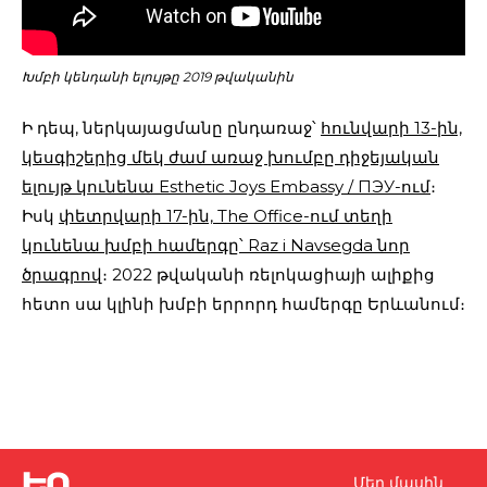
Խմբի կենդանի ելույթը 2019 թվականին
Ի դեպ, ներկայացմանը ընդառաջ՝
հունվարի 13-ին,
կեսգիշերից մեկ ժամ առաջ խումբը դիջեյական
ելույթ կունենա Esthetic Joys Embassy / ПЭУ-ում
։
Իսկ
փետրվարի 17-ին, The Office-ում տեղի
կունենա խմբի համերգը՝ Raz i Navsegda նոր
ծրագրով
։ 2022 թվականի ռելոկացիայի ալիքից
հետո սա կլինի խմբի երրորդ համերգը Երևանում։
Մեր մասին