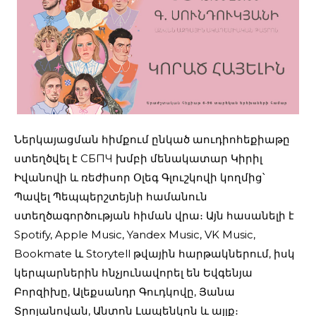
Ներկայացման հիմքում ընկած աուդիոհեքիաթը
ստեղծվել է СБПЧ խմբի մենակատար Կիրիլ
Իվանովի և ռեժիսոր Օլեգ Գլուշկովի կողմից՝
Պավել Պեպպերշտեյնի համանուն
ստեղծագործության հիման վրա։ Այն հասանելի է
Spotify, Apple Music, Yandex Music, VK Music,
Bookmate և Storytell թվային հարթակներում, իսկ
կերպարներին հնչյունավորել են Եվգենյա
Բորզիխը, Ալեքսանդր Գուդկովը, Յանա
Տրոյանովան, Անտոն Լապենկոն և այլք։