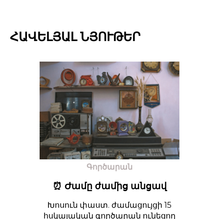
ՀԱՎԵԼՅԱԼ ՆՅՈՒԹԵՐ
Գործարան
⏰ Ժամը ժամից անցավ
Խոսուն փաստ. ժամացույցի 15
հսկայական գործարան ունեցող