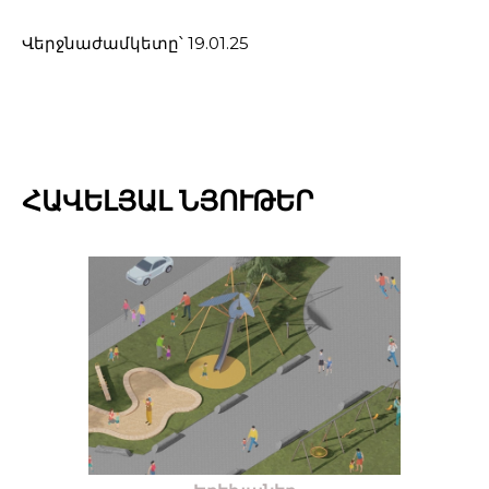
Վերջնաժամկետը՝ 19.01.25
ՀԱՎԵԼՅԱԼ ՆՅՈՒԹԵՐ