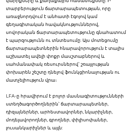
կարիքները և քաղաքային համատեքստը: Ի
տարբերություն ճարտարապետության, որը
առաջնորդվում է անհատի էգոյով կամ
գեղագիտական հավակնություններով,
սովորական ճարտարապետությունը գնահատում
է պարզությունն ու տնտեսումը: Այս մոտեցումը
ճարտարապետներին հնարավորություն է տալիս
աշխատել ավելի փոքր մասշտաբներով և
սահմանափակ ռեսուրսներով՝ շռայլության
փոխարեն շեշտը դնելով ֆունկցիոնալության ու
մատչելիություն վրա։
LFA-ը հրավիրում է բոլոր մասնագիտությունների
ստեղծագործողներին՝ ճարտարապետներ,
դիզայներներ, արհեստավորներ, նկարիչներ,
մոդելավորողներ, գրողներ, փիլիսոփաներ,
լուսանկարիչներ և այլն: