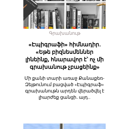
Գրախանութ
«Էպիգրաֆի» հիմնադիր․
«Եթե բիզնեսմեններ
լինեինք, հնարավոր է՝ ոչ մի
գրախանութ չբացեինք»
Մի քանի տարի առաջ Քանաքեռ-
Զեյթունում բացված «Էպիգրաֆ»
գրախանութն արդեն վերածվել է
լիարժեք ցանցի․ այդ...