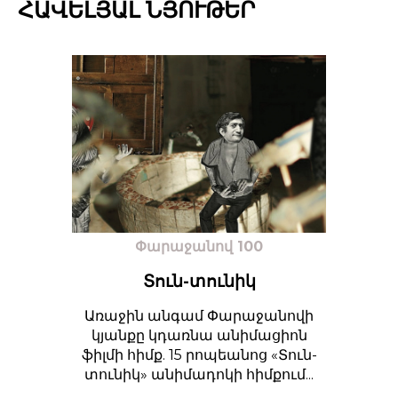
ՀԱՎԵԼՅԱԼ ՆՅՈՒԹԵՐ
Փարաջանով 100
Տուն-տունիկ
Առաջին անգամ Փարաջանովի
կյանքը կդառնա անիմացիոն
ֆիլմի հիմք. 15 րոպեանոց «Տուն-
տունիկ» անիմադոկի հիմքում...