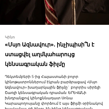
Կինո
«Մսյո Ազնավուր». ինչիպիսի՞ն է
ստացվել աղմկահարույց
կենսագրական ֆիլմը
Դեկտեմբերի 5-ից Հայաստանի բոլոր
կինոթատրոններում էկրան բարձրացավ «Մսյո
Ազնավուր» խաղարկային ֆիլմը` բոլորիս սիրելի
Շառլի կենսագրական դրաման: ԵՐԵՎԱՆի
խնդրանքով կինոքննադատ Սոնա
Կարապողոսյանը փորձում է այս ֆիլմի օրինակով
հասկանալ, թե ինչու են հենց կենսագրական