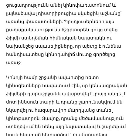
ցուցադրությունն անել կինոփառատոնում և
լայնածավալ դիստրիբուցիա սկսեցին աշնանը՝
առանց փառատոների: Պրոդյուսերների այս
քաղաքականությունն ճշգրտորեն ցույց տվեց
ֆիլմի ստեղծման հիմնական նպատակն ու
նախանշեց սպասելիքները, որ պետք է ունենա
հանդիսատեսը կինոդահլիճ մուտք գործելոց
առաջ:
Կինոյի համր շրջանի ավարտից հետո
կինոգետները հավատում էին, որ կենսագրական
ֆիլմերի դարաշրջանն ավարտվել է, բայց անցել է
մոտ իննսուն տարի և դրանք շարունակվում են
նկարվել ու հազարավոր մարդկանց տանել
կինոթատրոն: Ցավոք, դրանց մեծամասնություն
ստեղծվում են հենց այդ նպատակով և շարժվում
նույն հնացած հետագծով` բավարարելու