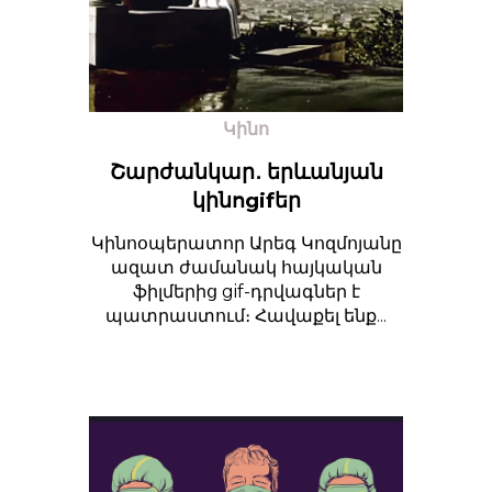
Կինո
Շարժանկար․ երևանյան
կինոgifեր
Կինոօպերատոր Արեգ Կոզմոյանը
ազատ ժամանակ հայկական
ֆիլմերից gif-դրվագներ է
պատրաստում։ Հավաքել ենք...