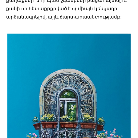
քաղաքներ՝ նոր պատշգամբներ բացահայտելու,
քանի որ հետաքրքրված է ոչ միայն կենցաղը
արձանագրելով, այլև ճարտարապետությամբ։