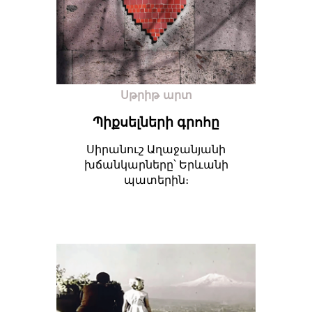
Սթրիթ արտ
Պիքսելների գրոհը
Սիրանուշ Աղաջանյանի
խճանկարները՝ Երևանի
պատերին։