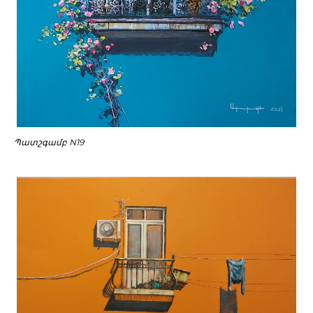
Պատշգամբ N19