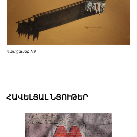
Պատշգամբ N9
ՀԱՎԵԼՅԱԼ ՆՅՈՒԹԵՐ