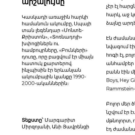
արշալույսը
չէր էլ հա
հարկ, աջ կ
Կասկադի առաջին հարկի
ձայնը արդե
համանուն ակումբը, Սպայի
տան լեգենդար «Մոնտե-
Քրիստոն», «Տոռնադոյի»
Էն ժամանակ
խփոցիներն ու
նվագում էի
համբույրները, «Բունկերի»
հոգի էլ, բ
դուռը, որը բացվում էր միայն
հատուկ քարտերով.
անհամբեր 
ինչպիսին էր երևանյան
բանն էին մի
ակումբային կյանքը 1990-
Boys, Hey G
2000-ականներին։
Rammstein-ի
Բոլոր մեր 
նշվում էր 
Տեքստը՝
Մարգարիտ
մթնոլորտ, 
Միրզոյանի, Անի Յավրենցի
էդ ժամանա