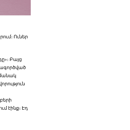
րում։ Ուներ
ը»։ Բայց
լագործված
ամանակ
որություն
աբերի
ւմ էինք։ Էդ