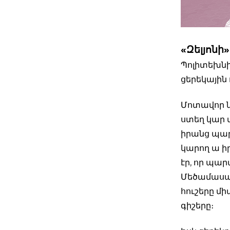
«Զելյոնի»
Պոլիտեխնիկ
ցերեկային 
Մոտավոր ն
ստեղ կար 
իրանց պար
կարող ա ի
էր, որ պար
Մեծամասամբ
հուշերը մի
գիշերը։