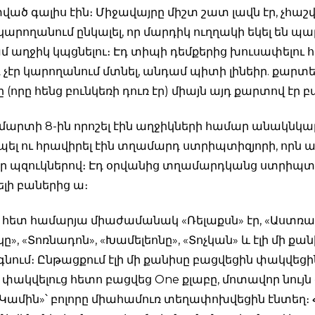
ծ գալիս էին։ Միջավայրը միշտ շատ լավն էր, չհաշ
 կարողանում ընկալել, որ մարդիկ ուղղակի եկել են պարե
մ աղջիկ կպցնելու։ Էդ տիպի դեմքերից խուսափելու հ
չէր կարողանում մտնել, անդամ պիտի լինեիր. քարտեր
ը (որը հենց բունկեռի դուռ էր) միայն այդ քարտով էր 
մարտի 8-ին որոշել էին աղջիկների համար անակնկա
ել ու հրավիրել էին տղամարդ ստրիպտիզյորի, որն 
 պզուկներով։ Էդ օրվանից տղամարդկանց ստրիպտի
լի բաներից ա։
» հետ համարյա միաժամանակ «Ռելաքսն» էր, «Աստռալ
», «Տոռնադոն», «Խամելեոնը», «Տոչկան» և էլի մի քան
գնում։ Ընթացքում էլի մի քանիսը բացվեցին փակվեցի
» փակվելուց հետո բացվեց One քլաբը, մոտավոր նու
 «Կամին»՝ բոլորը միահամուռ տեղափոխվեցին էնտեղ։