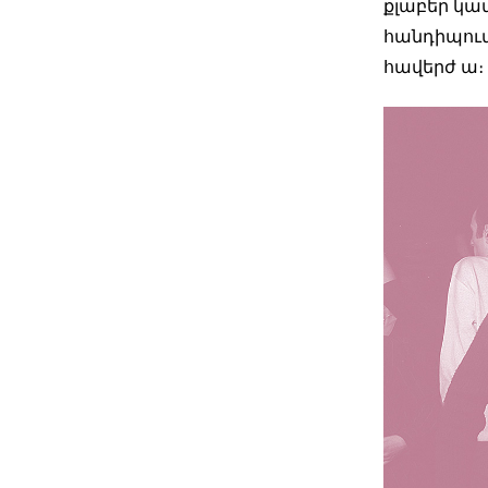
քլաբեր կա
հանդիպում 
հավերժ ա։