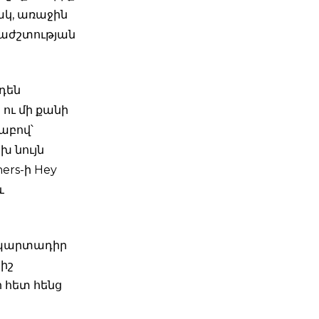
ակ, առաջին
երաժշտության
րդեն
 ու մի քանի
լաբով՝
խ նույն
hers-ի Hey
և
ը պարտադիր
րիշ
ի հետ հենց