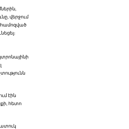
ներին,
նը, վերջում
, համոզված
նեցել։
եկտրոնայինի
լ
շտությունն
ւմ էին
քի, հետո
 հատուկ