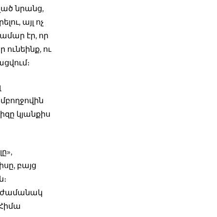
ված նրանց,
լու, այլ ոչ
ամար էր, որ
 ունեինք, ու
բացվում։
լ
ամբողջովին
զը կյանքիս
ը»,
իսը, բայց
ն։
յն ժամանակ
 Հիմա