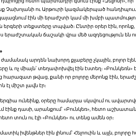
 դպրոցից հետո պարտադիր գնում էինք «Զելյոնի», որ
ք Չախոյանի ու Արթուրի կազմակերպած հանդիպում
այացնում էին մի երաժշտի կամ մի խմբի պատմությու
ին երգերի տեքստերը տպված։ Ընտիր օրեր էին, որոնք
իս երաժշտական ճաշակի վրա մեծ ազդեցություն են ու
»
 ժամանակ արդեն նախորդ քլաբերը չկային, բոլոր էլ
ը և ոչ միայն՝ տեղափոխվել էին էստեղ։ «Բունկեռն» է
 հարազատ թվաց, քանի որ բոլորը մերոնք էին, երաժ
ն էլ միշտ լավն էր։
երգիա ունեինք, օրերը համարյա սկսվում ու ավարտվո
ւմ էինք դասի, արանքում՝ «Բունկեռ», հետո աշխատան
հետո տուն ու էլի «Բունկեռ» ու տենց ամեն օր։
ատիկ իվենթներ էին լինում՝ Հելոուին և այլն, բոլորը