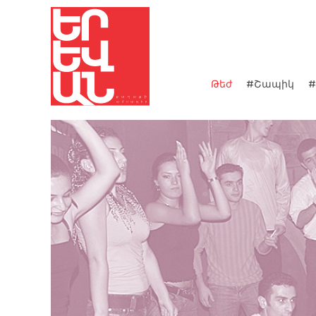
Թեժ
#Շապիկ
#