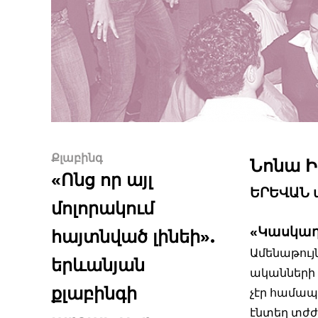
Քլաբինգ
Նոնա 
«Ոնց որ այլ
ԵՐԵՎԱՆ 
մոլորակում
«Կասկա
հայտնված լինեի».
Ամենաթույն
երևանյան
ականների 
քլաբինգի
չէր համապ
էնտեղ տժժո