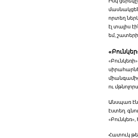
Իսկ ցերեկը
մասնակցեն
որտեղ ներկ
էլ տալիս է
եմ, շատեր
«Բունկեր
«Բունկեռի»
սիրահարներ
միանգամից
ու մթնոլորտ
Անսպառ էն
էստեղ. գնո
«Բունկեռ», 
Հատուկ թեմ