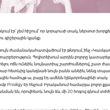
ում էր՝ չեմ հիշում՝ որ կորպուսի տակ, ներսոտ խորքե
ու գիշերային կյանք։
ույն ժամանակահատվածում էր թնդում, ինչ «Կասկադ
տարբերություն. Պոլիտեխում արդեն բոլորը կատարե
ելու ոճն ունեին, նույնատիպ շարժումներով, շատ ժ
րար հետևից կանգնած նույն բանն անեին, նենց տպավ
ային համույթ ա, բայց էդ ամենն էլեկտրոնայինի տակ։
 Prodigy էր հնչում։ Իրականում համարյա բոլոր քլ
անման են, որովհետև նույն ձև մի 20 հոգով գնում տժժո