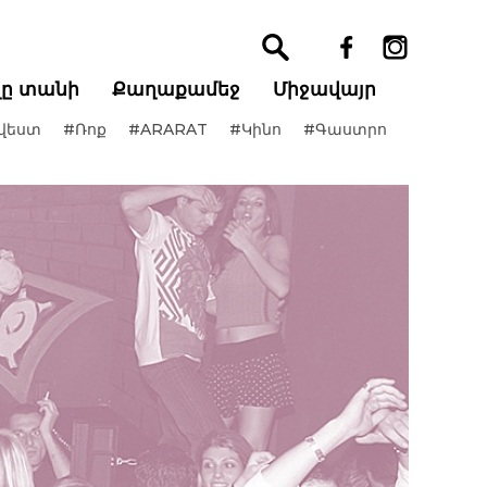
ղը տանի
Քաղաքամեջ
Միջավայր
վեստ
#Ռոք
#ARARAT
#Կինո
#Գաստրո