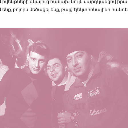
մ իվենթների գնալուց հաճախ նույն մարդկանցով իրա
ենք, բոլորս մեծացել ենք, բայց էլեկտրոնայինի հանդ