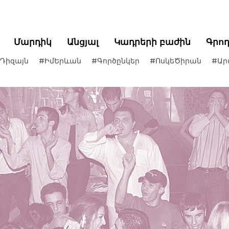
Մարդիկ
Անցյալ
Կադրերի բաժին
Գրո
Դիզայն
#ԻմԵրևան
#Գործընկեր
#ՈսկեԾիրան
#Ար