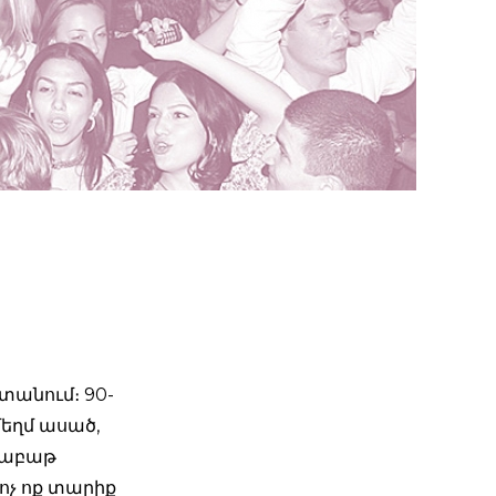
ստանում։ 90-
մեղմ ասած,
շաբաթ
 ոչ ոք տարիք