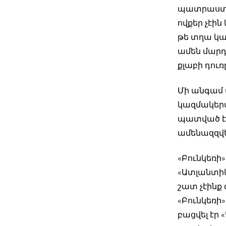
պատրաստվա
ովքեր չէին
թե տղա կա
ամեն մարդ 
քլաբի դուռ
Մի անգամ 
կազմակերպ
պատված էր
ամենազզվե
«Բունկեռի
«Ատլանտիկը
շատ չէինք 
«Բունկեռի
բացվել էր