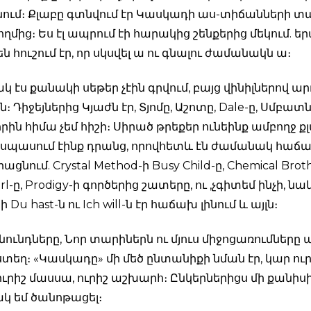
րցնում։ Քլաբը գտնվում էր Կասկադի աս-տիճանների տ
ողմից։ Ես էլ ապրում էի հարակից շենքերից մեկում. 
ն հուշում էր, որ սկսվել ա ու գնալու ժամանակն ա։
 էս քանակի սեթեր չէին գրվում, բայց վինիլներով ա
ն։ Դիջեյներից Կյաժն էր, Տյոմը, Աշոտը, Dale-ը, Սմբատն
ոլորին հիմա չեմ հիշի։ Սիրած թրեքեր ունեինք ամբողջ ք
սպասում էինք դրանց, որովհետև էն ժամանակ հաճա
ացնում. Crystal Method-ի Busy Child-ը, Chemical Brot
irl-ը, Prodigy-ի գործերից շատերը, ու ,չգիտեմ ինչի, նա
 Du hast-ն ու Ich will-ն էր հաճախ լինում և այլն։
ծնունդները, Նոր տարիներն ու մյուս միջոցառումներ
էստեղ։ «Կասկադը» մի մեծ ընտանիքի նման էր, կար ու
ուրիշ մասսա, ուրիշ աշխարհ։ Ընկերներիցս մի քանիս
կ եմ ծանոթացել։