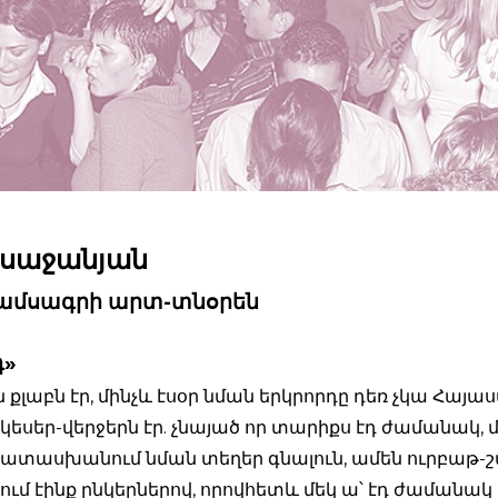
Իսաջանյան
ամսագրի արտ-տնօրեն
դ»
 քլաբն էր, մինչև էսօր նման երկրորդը դեռ չկա Հայա
կեսեր-վերջերն էր. չնայած որ տարիքս էդ ժամանակ, 
ատասխանում նման տեղեր գնալուն, ամեն ուրբաթ-
ւմ էինք ընկերներով, որովհետև մեկ ա՝ էդ ժամանակ