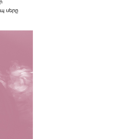
ր
եպ սերը