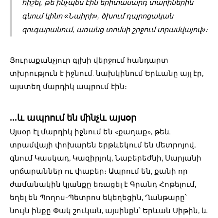
հիշել, թե ինչպես էին երիտասարդ տարիներին 
գնում կինո «Նաիրի», ծխում դպրոցական 
զուգարանում, առանց տոմսի շրջում տրամվայով»։
Յուրաքանչյուր գլխի վերջում հանդարտ
տխրություն է իջնում. նախկինում Երևանը այլ էր,
այստեղ մարդիկ ապրում էին։
…և ապրում են մինչև այսօր
Այսօր էլ մարդիկ իջնում են «քաղաք», թեև
տրամվայի փոխարեն երթևեկում են մետրոյով,
գնում Կասկադ, Կազիրյոկ, Նաբերեժնի, Սարյանի
սրճարաններ ու փաբեր։ Ապրում են, քանի որ
ժամանակին կյանքը եռացել է Գրանդ Հոթելում,
եղել են Պողոս-Պետրոս եկեղեցին, Ղանթարը՝
նույն ինքը Փակ շուկան, այսինքն՝ Երևան Սիթին, և