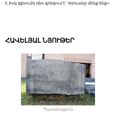
է, իսկ գլխումդ դեռ զրնգում է՝ «Երևանը մենք ենք»։
ՀԱՎԵԼՅԱԼ ՆՅՈՒԹԵՐ
Պատմություն