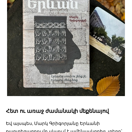
Հետ ու առաջ ժամանակի մեքենայով
Եվ այսպես, Մարկ Գրիգորյանը Երևանի
քարտեզագրումը սկսում է ամենասկզբից. տեղը՝