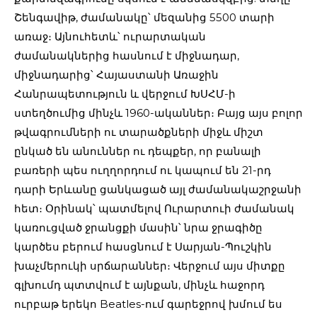
Շենգավիթ, ժամանակը՝ մեզանից 5500 տարի
առաջ։ Այնուհետև՝ ուրարտական
ժամանակներից հասնում է միջնադար,
միջնադարից՝ Հայաստանի Առաջին
Հանրապետություն և վերջում ԽՍՀՄ-ի
ստեղծումից մինչև 1960-ականներ։ Բայց այս բոլոր
թվագրումների ու տարածքների միջև միշտ
ընկած են անուններ ու դեպքեր, որ բանալի
բառերի պես ուղղորդում ու կապում են 21-րդ
դարի Երևանը ցանկացած այլ ժամանակաշրջանի
հետ։ Օրինակ՝ պատմելով Ուրարտուի ժամանակ
կառուցված ջրանցքի մասին՝ նրա ջրագիծը
կարծես բերում հասցնում է Սարյան-Պուշկին
խաչմերուկի սրճարաններ։ Վերջում այս միտքը
գլխումդ պտտվում է այնքան, մինչև հաջորդ
ուրբաթ երեկո Beatles-ում գարեջրով խմում ես