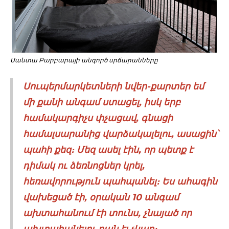
Սանտա Բարբարայի անգործ սրճարանները
Սուպերմարկետների նվեր-քարտեր եմ
մի քանի անգամ ստացել, իսկ երբ
համակարգիչս փչացավ, գնացի
համալսարանից վարձակալելու, ասացին՝
պահի քեզ։ Մեզ ասել էին, որ պետք է
դիմակ ու ձեռնոցներ կրել,
հեռավորություն պահպանել։ Ես ահագին
վախեցած էի, օրական 10 անգամ
ախտահանում էի տունս, չնայած որ
ախտահանելու բան էլ չկար։