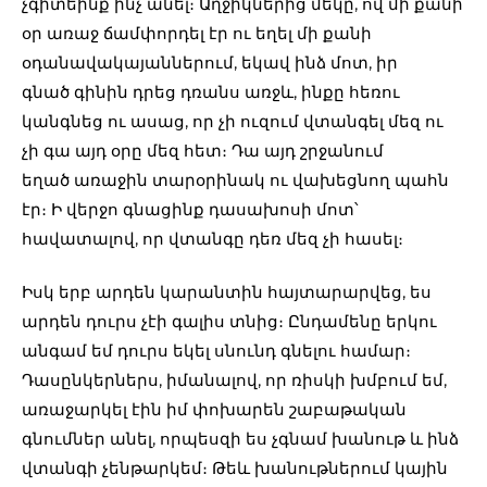
չգիտեինք ինչ անել։ Աղջիկներից մեկը, ով մի քանի
օր առաջ ճամփորդել էր ու եղել մի քանի
օդանավակայաններում, եկավ ինձ մոտ, իր
գնած գինին դրեց դռանս առջև, ինքը հեռու
կանգնեց ու ասաց, որ չի ուզում վտանգել մեզ ու
չի գա այդ օրը մեզ հետ։ Դա այդ շրջանում
եղած առաջին տարօրինակ ու վախեցնող պահն
էր։ Ի վերջո գնացինք դասախոսի մոտ՝
հավատալով, որ վտանգը դեռ մեզ չի հասել։
Իսկ երբ արդեն կարանտին հայտարարվեց, ես
արդեն դուրս չէի գալիս տնից։ Ընդամենը երկու
անգամ եմ դուրս եկել սնունդ գնելու համար։
Դասընկերներս, իմանալով, որ ռիսկի խմբում եմ,
առաջարկել էին իմ փոխարեն շաբաթական
գնումներ անել, որպեսզի ես չգնամ խանութ և ինձ
վտանգի չենթարկեմ։ Թեև խանութներում կային