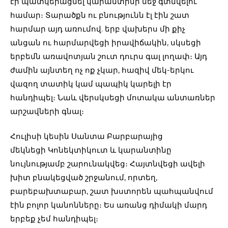
էր պատկերացնել կարանտինի մեջ գտնվելու
համար։ Տարածքն ու բնությունն էլ էին շատ
հարմար այդ առումով. երբ վախերս մի քիչ
անցան ու հարմարվեցի իրավիճակին, սկսեցի
երբեմն առավոտյան շուտ դուրս գալ լողափ։ Այդ
ժամին այնտեղ ոչ ոք չկար, հազիվ մեկ-երկու
վազող տատիկ կամ պապիկ կարելի էր
հանդիպել։ Նաև վերսկսեցի մոտակա անտառներ
արշավների գնալ։
Հուլիսի կեսին Սանտա Բարբարայից
մեկնեցի Կոնեկտիկուտ և կարանտինը
նույնությամբ շարունակվեց։ Հայտնվեցի ավելի
խիտ բնակեցված շրջանում, որտեղ,
բարեբախտաբար, շատ խստորեն պահպանվում
էին բոլոր կանոնները։ Ես առանց դիմակի մարդ
երբեք չեմ հանդիպել։