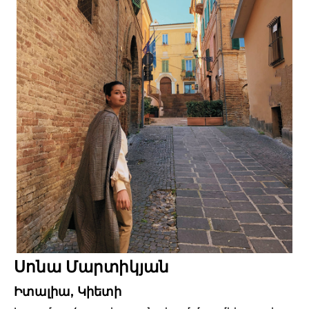
Սոնա Մարտիկյան
Իտալիա, Կիետի