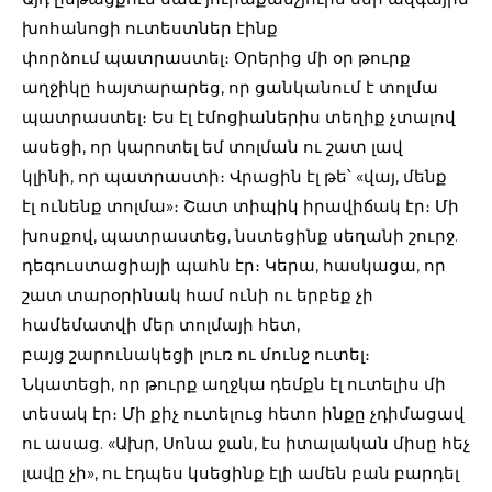
խոհանոցի ուտեստներ էինք
փորձում պատրաստել։ Օրերից մի օր թուրք
աղջիկը հայտարարեց, որ ցանկանում է տոլմա
պատրաստել։ Ես էլ էմոցիաներիս տեղիք չտալով
ասեցի, որ կարոտել եմ տոլման ու շատ լավ
կլինի, որ պատրաստի։ Վրացին էլ թե՝ «վայ, մենք
էլ ունենք տոլմա»։ Շատ տիպիկ իրավիճակ էր։ Մի
խոսքով, պատրաստեց, նստեցինք սեղանի շուրջ.
դեգուստացիայի պահն էր։ Կերա, հասկացա, որ
շատ տարօրինակ համ ունի ու երբեք չի
համեմատվի մեր տոլմայի հետ,
բայց շարունակեցի լուռ ու մունջ ուտել։
Նկատեցի, որ թուրք աղջկա դեմքն էլ ուտելիս մի
տեսակ էր։ Մի քիչ ուտելուց հետո ինքը չդիմացավ
ու ասաց. «Ախր, Սոնա ջան, էս իտալական միսը հեչ
լավը չի», ու էդպես կսեցինք էլի ամեն բան բարդել