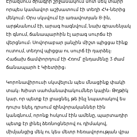
Էրազմուս ծրագրի շրջանակում մոտ մեկ տարի
որպես կամավոր աշխատում էի տեղի ՀԿ-ներից
մեկում։ Օրս սկսվում էր առավոտյան 8-ին,
արթնանում էի, արագ հագնվում, նախ գրասենյակ
էի գնում, ճանապարհին էլ արագ սուրճս էի
վերցնում։ Սովորաբար լանչին միշտ պիցցա էինք
ուտում, տեղով պիցցա ու սուրճ էի դարձել։
Հաճախ ճամփորդում էի Հռոմ՝ ընդամենը 3 ժամ
ճանապարհ է Կիետիից։
Կորոնավիրուսի սկսվելուն պես մնացինք փակի
տակ։ Խիստ սահմանափակումներ կային։ Թղթիկ
կար, որ պետք էր լրացնել, թե ինչ նպատակով ես
դուրս եկել, դրսում զինվորականներ էին
կանգնում, որոնք հսկում էին ամենը, պարտադիր
պետք էր լինել ձեռնոցներով ու դիմակով,
միմյանցից մեկ ու կես մետր հեռավորության վրա