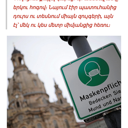
երկու հոգով։ Նայում էիր պատուհանից
դուրս ու տեսնում միայն զույգերի, այն
էլ՝ մեկ ու կես մետր միմյանցից հեռու։