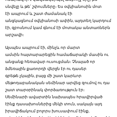
սնվելը և թե՛ շփումները։ Ես օվկիանոսին մոտ
էի ապրում և շատ ժամանակ էի
անցկացնում օվկիանոսի ափին, այդտեղ կարդում
էի, զբոսնում կամ գնում էի մոտակա անտառներն
արշավի։
Այսպես ապրում էի, մինչև որ մարտ
ամսին հայտարարեցին համաճարակի մասին ու
անցանք հեռավար ուսուցման։ Չնայած որ
ձմեռային քառորդի վերջն էր ու դասեր
գրեթե չկային, բայց մի շատ կարևոր
մեթոդաբանական սեմինար արվեց զումով ու դա
շատ տարօրինակ փորձառություն էր։
Սեմինարի ավարտին նախապես հրավիրված
էինք դասախոսներից մեկի տուն, սակայն այդ
իրավիճակում բոլորս խուսափում էինք,