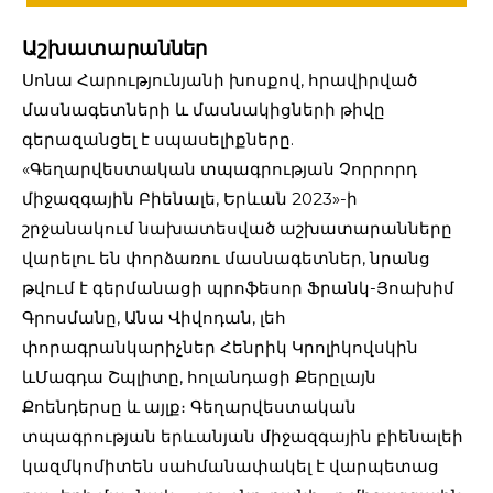
Աշխատարաններ
Սոնա Հարությունյանի խոսքով, հրավիրված
մասնագետների և մասնակիցների թիվը
գերազանցել է սպասելիքները.
«Գեղարվեստական տպագրության Չորրորդ
միջազգային Բիենալե, Երևան 2023»-ի
շրջանակում նախատեսված աշխատարանները
վարելու են փորձառու մասնագետներ, նրանց
թվում է գերմանացի պրոֆեսոր Ֆրանկ-Յոախիմ
Գրոսմանը, Անա Վիվոդան, լեհ
փորագրանկարիչներ Հենրիկ Կրոլիկովսկին
ևՄագդա Շպլիտը, հոլանդացի Քերըլայն
Քոենդերսը և այլք։ Գեղարվեստական
տպագրության երևանյան միջազգային բիենալեի
կազմկոմիտեն սահմանափակել է վարպետաց