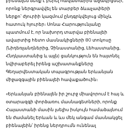
բիենալեն ձեռք է բերել հավատարիմ աջակիցներ,
որոնք ներգրավվել են տարբեր ձևաչափերի
ներքո՝ ժյուրիի կազմում ընդգրկվելուց մինչև
հատուկ հյուրեր։ Սոնա Հարությունյանը
պատմում է, որ նախորդ տարվա բիենալեի
ավարտից հետո մասնակիցների 80 տոկոսը
(Նիդեռլանդներից, Չինաստանից, Լեհաստանից,
Հնդկաստանից և այլն) ցանկություն են հայտնել
նվիրաբերել իրենց աշխատանքները
Գեղարվեստական տպագրության երևանյան
միջազգային բիենալեի հավաքածուին։
«Երևանյան բիենալեն իր շուրջ միավորում է հայ և
օտարազգի փորձառու մասնագետների, որոնք
Հայաստանի մասին լսելիս իսկույն համաձայնում
են ժամանել Երևան և ևս մեկ անգամ մասնակցել
բիենալեին՝ իրենց ներդրումն ունենալ