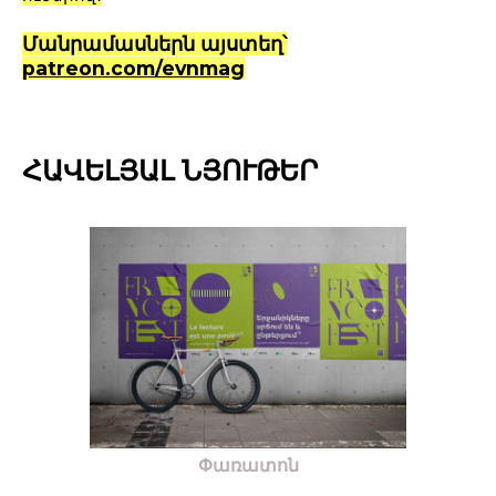
Մանրամասներն այստեղ՝
patreon.com/evnmag
ՀԱՎԵԼՅԱԼ ՆՅՈՒԹԵՐ
Փառատոն