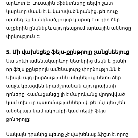
արևոտ է: Լուսային էֆեկտները ռեյվի շատ
կարևոր մասն է, և կախված նրանից, թե դուք
որտեղ եք կանգնած, լույսը կարող է ուղիղ ձեր
աչքերին ընկնել, և այդ դեպքում արևային ակնոցը
փրկություն է:
5. Մի վախեցեք ֆեյս-քընթրոլը չանցնեելուց
Սա երևի ամենակարևոր կետերից մեկն է, քանի
որ ֆեյս քընթրոլն ամենալուրջ փորձությունն է:
Միայն այդ փորձությունն անցնելուց հետո ձեր
առջև կբացվեն երաժշտական այդ դրախտի
դռները: Համացանցը լի է մարդկանց վրդովված
կամ տխուր պատմություններով, թե ինչպես չեն
անցել այս կամ ակումբի կամ ռեյվի ֆեյս
քոնթրոլը:
Սակայն դրանից պետք չէ վախենալ: Ճիշտ է, որոշ