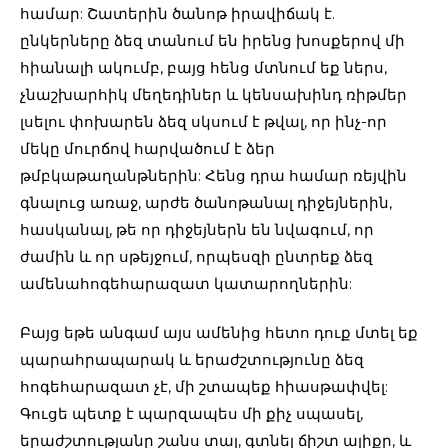
համար: Շատերին ծանոթ իրավիճակ է.
ընկերները ձեզ տանում են իրենց խոսքերով մի
հիանալի ակումբ, բայց հենց մտնում եք ներս,
չնաշխարհիկ մեղեդիներ և կենսախինդ ռիթմեր
լսելու փոխարեն ձեզ սկսում է թվալ, որ ինչ-որ
մեկը մուրճով հարվածում է ձեր
թմբկաթաղանթներին: Հենց դրա համար ռեյվին
գնալուց առաջ, արժե ծանոթանալ դիջեյներին,
հասկանալ, թե որ դիջեյներն են նվագում, որ
ժամին և որ սթեյջում, որպեսզի ընտրեք ձեզ
ամենահոգեհարազատ կատարողներին:
Բայց եթե անգամ այս ամենից հետո դուք մտել եք
պարահրապարակ և երաժշտությունը ձեզ
հոգեհարազատ չէ, մի շտապեք հիասթափվել:
Գուցե պետք է պարզապես մի քիչ սպասել,
երաժշտությանը շանս տալ, գտնել ճիշտ ալիքը, և