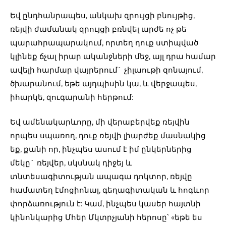
Եվ ընդհանրապես, անկախ զրույցի բնույթից,
ռեյվի ժամանակ զրույցի բռնվել արժե ոչ թե
պարահրապարակում, որտեղ դուք ստիպված
կլինեք ճչալ իրար ականջների մեջ, այլ դրա համար
ավելի հարմար վայրերում` չիլաութի զոնայում,
ծխարանում, եթե այդպիսին կա, և վերջապես,
իհարկե, զուգարանի հերթում:
Եվ ամենակարևորը, մի վերաբերվեք ռեյվին
որպես սպառող, դուք ռեյվի լիարժեք մասնակից
եք, քանի որ, ինչպես ասում է իմ ընկերներից
մեկը` ռեյվեր, սկսնակ դիջեյ և
տնտեսագիտության ապագա դոկտոր, ռեյվը
համատեղ էմոցիոնալ, գեղագիտական և հոգևոր
փորձառություն է: Կամ, ինչպես կասեր հայտնի
կինոնկարից Մհեր Մկտրչյանի հերոսը՝ «եթե ես