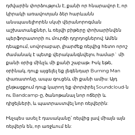
դժվարին փորձություն է, քանի որ հնարավոր է, որ
կիրակի առավոտյան ձեր հարևանն
անսպասելիորեն սկսի վերանորոգման
աշխատանքներ, և ռեյվի բիթերը փոխարինվեն
պերֆորատորի ու մուրճի դղրդոցներով: Ամեն
դեպքում, սովորաբար, լիարժեք ռեյվից հետո որոշ
ժամանակ է պետք վերականգնվելու համար` մի
քանի օրից մինչև մի քանի շաբաթ։ Իսկ եթե,
օրինակ, դուք այցելել եք լեգենդար Burning Man
փառատոնը, ապա գուցեև մի քանի ամիս: Այդ
ընթացքում դուք կարող եք փորփրել Soundcloud-ն
ու Bandcamp-ը, ծանոթանալ նոր ոճերի և
դիջեյների, և պատրաստվել նոր ռեյվերին:
Ինչպես ասել է դասականը՝ ռեյվից լավ միայն այն
ռեյվերն են, որ առջևում են: