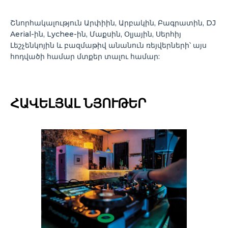
Շնորհակալություն Արփիին, Արբակին, Բագրատին, DJ
Aerial-ին, Lychee-ին, Մաքսին, Օլյային, Սերհիյ
Լեշչենկոյին և բազմաթիվ անանուն ռեյվերների՝ այս
հոդվածի համար մտքեր տալու համար:
ՀԱՎԵԼՅԱԼ ՆՅՈՒԹԵՐ