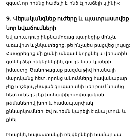
զգամ, որ իրենց հաճելի է, ինձ էլ հաճելի կլինի»:
9․ Վերականգնեք ուժերը և պատրաստվեք
նոր նվաճումների
Եվ ահա, դուք ինքնամոռաց պարեցիք մինչև
առավոտ և չնկատեցիք, թե ինչպես բացվեց լույսը:
Հասցրեցիք մի քանի անգամ կորցնել և վերստին
գտնել ձեր ընկերներին, գուցե նաև կյանքի
իմաստը: Ծանոթացաք բազմաթիվ հիանալի
մարդկանց հետ, որոնց անունները հավանաբար
չեք հիշելու, չնայած զուգարանի հերթում նրանց
հետ ունեցել եք խոհափիլիսոփայական
թեմաներով խոր և համապարփակ
քննարկումներ: Եվ ուրեմն կարելի է գնալ տուն և
քնել:
Իհարկե, հայաստանցի ռեյվերների համար սա