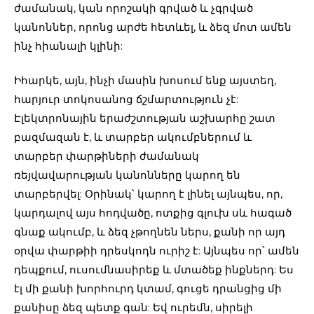
ժամանակ, կան որոշակի գրված և չգրված
կանոններ, որոնց արժե հետևել, և ձեզ մոտ ամեն
ինչ հիանալի կլինի:
Իհարկե, այն, ինչի մասին խոսում ենք այստեղ,
հարյուր տոկոսանոց ճշմարտություն չէ:
Էլեկտրոնային երաժշտության աշխարհը շատ
բազմազան է, և տարբեր ակումբներում և
տարբեր փարթիների ժամանակ
ռեյվավարության կանոնները կարող են
տարբերվել: Օրինակ՝ կարող է լինել այնպես, որ,
կարդալով այս հոդվածը, ոտքից գլուխ սև հագած
գնաք ակումբ, և ձեզ չթողնեն ներս, քանի որ այդ
օրվա փարթիի դրեսկոդն ուրիշ է: Այնպես որ՝ ամեն
դեպքում, ուսումնասիրեք և մտածեք ինքներդ: Ես
էլ մի քանի խորհուրդ կտամ, գուցե դրանցից մի
քանիսը ձեզ պետք գան: Եվ ուրեմն, սիրելի