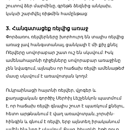
շուտով ձեր մարմինը, գրեթե ձեզնից անկախ,
կսկսի շարժվել ռիթմին համընթաց:
3. Հանգստացեք ռեյվից առաջ
Փորձառու ռեյվերները խորհուրդ են տալիս ռեյվից
առաջ լավ հանգստանալ, ցանկալի է մի քիչ քնել:
Ռեյվերը սովորաբար շատ ուշ են սկսվում: Իսկ
ամենահայտնի դիջեյները սովորաբար առաջինը
չեն նվագում, այնպես որ հաճախ ռեյվի ամենաթեժ
մասը սկսվում է առավոտյան կողմ:
Ուկրաինացի հայտնի ռեյվեր, վլոգեր և
քաղաքական գործիչ Սերհիյ Լեշչենկոն պատմում
է, որ հաճախ ռեյվի գնալիս շուտ է պառկում քնելու,
հետո արթնանում է վաղ առավոտյան, չորսին-
հինգին և գնում է ռեյվի, երբ այնտեղ իրականում
ամեն ինչ նոր է սկսվում: Բայց, իհարկե, եթե դուք