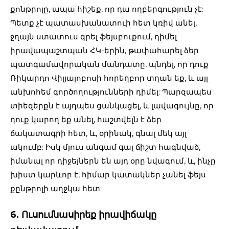
քոնթրոլը, ապա հիշեք, որ դա ողբերգություն չէ:
Պետք չէ պատասխանատուի հետ կռիվ անել,
ջղայն ստատուս գրել ֆեյսբուքում, դիմել
իրավապաշտպան ՀԿ-երին, թափահարել ձեր
պատգամավորական մանդատը, պնդել, որ դուք
Ռիկարդո Վիլյալոբոսի հորեղբոր տղան եք, և այլ
անխոհեմ գործողությունների դիմել: Պարզապես
տիեզերքն է այդպես ցանկացել, և լավագույնը, որ
դուք կարող եք անել, հաշտվելն է ձեր
ճակատագրի հետ, և, օրինակ, գնալ մեկ այլ
ակումբ: Իսկ մյուս անգամ գալ ճիշտ հագնված,
իմանալ որ դիջեյներն են այդ օրը նվագում, և, ինչը
խիստ կարևոր է, հիմար կատակներ չանել ֆեյս
քընթրոլի աղջկա հետ:
6. Ուսումնասիրեք իրավիճակը