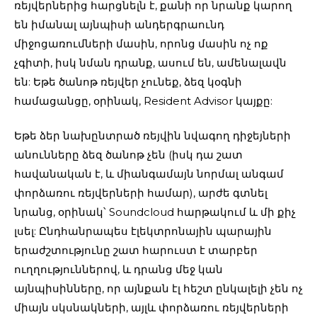
ռեյվերներից հարցնելն է, քանի որ նրանք կարող
են իմանալ այնպիսի անդերգրաունդ
միջոցառումների մասին, որոնց մասին ոչ ոք
չգիտի, իսկ նման դրանք, ասում են, ամենալավն
են: Եթե ծանոթ ռեյվեր չունեք, ձեզ կօգնի
համացանցը, օրինակ, Resident Advisor կայքը:
Եթե ձեր նախընտրած ռեյվին նվագող դիջեյների
անունները ձեզ ծանոթ չեն (իսկ դա շատ
հավանական է, և միանգամայն նորմալ անգամ
փորձառու ռեյվերների համար), արժե գտնել
նրանց, օրինակ՝ Soundcloud հարթակում և մի քիչ
լսել: Ընդհանրապես էլեկտրոնային պարային
երաժշտությունը շատ հարուստ է տարբեր
ուղղություններով, և դրանց մեջ կան
այնպիսինները, որ այնքան էլ հեշտ ընկալելի չեն ոչ
միայն սկսնակների, այլև փորձառու ռեյվերների