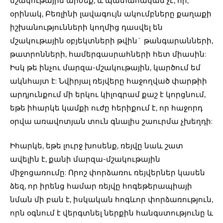
մշակութային արժեք, և պատահական չէ, որ,
օրինակ, Բեռլինի լավագույն ակումբները քաղաքի
իշխանությունների կողմից դասվել են
մշակութային օբյեկտների թվին` թանգարանների,
թատրոնների, համերգասրահների հետ միասին:
Իսկ թե ինչու մարզա-մշակութային, կարծում եմ
ակնհայտ է: Նվիրյալ ռեյվերը հաջողված փարթիի
արդյունքում մի երկու կիլոգրամ քաշ է կորցնում,
եթե իհարկե կամքի ուժը հերիքում է, որ հաջորդ
օրվա առավոտյան տուն գնալիս շաուրմա չխեղդի:
Իհարկե, եթե լուրջ խոսենք, ռեյվը նաև շատ
ավելին է, քանի մարզա-մշակութային
միջոցառումը: Որոշ փորձառու ռեյվերներ կասեն
ձեզ, որ իրենց համար ռեյվը հոգեթերապիայի
նման մի բան է, իսկական հոգևոր փորձառություն,
որն օգնում է վերգտնել ներքին հանգստությունը և