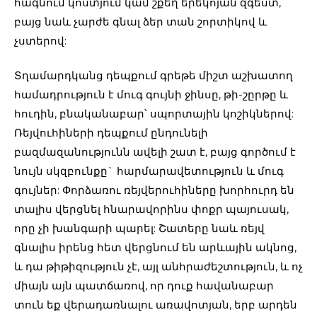
հագնում կոստյում կամ շքեղ երեկոյան զգեստ,
բայց նաև չարժե գնալ ձեր տան շորտիկով և
չստերով:
Տղամարդկանց դեպքում գրեթե միշտ աշխատող
համադրություն է մուգ գույնի ջինսը, թի-շըրթը և
հուդին, բնականաբար՝ սպորտային կոշիկներով:
Ռեյվուհիների դեպքում ընդունելի
բազմազանությունն ավելի շատ է, բայց գործում է
նույն սկզբունքը` հարմարավետություն և մուգ
գույներ: Փորձառու ռեյվերուհիները խորհուրդ են
տալիս վերցնել հնարավորինս փոքր պայուսակ,
որը չի խանգարի պարել: Շատերը նաև ռեյվ
գնալիս իրենց հետ վերցնում են արևային ակնոց,
և դա թիթիզություն չէ, այլ անհրաժեշտություն, և ոչ
միայն այն պատճառով, որ դուք հավանաբար
տուն եք վերադառնալու առավոտյան, երբ արդեն