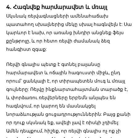
4. Հագնվեք հարմարավետ և մռայլ
Սկսնակ ռեյվագնացների ամենահաճախ
պատահող սխալներից մեկը սխալ հագնվելն է: Սա
կարևոր է նախ, որ առանց խնդիր անցնեք ֆեյս
քընթրոլը, և որ հետո ռեյվի ժամանակ ձեզ
հանգիստ զգաք:
Ռեյվի գնալիս պետք է գտնել բալանսը
հարմարավետ և ոճային հագուստի միջև, ընդ
որում՝ ցանկալի է, որ տիրապետեն մուգ և մռայլ
գույները: Ռեյվը ինքնարտահայտման տարածք է,
և փորձառու ռեյվերները երբեմն անյպես են
հագնվում, որ կարող են մասնակցել
նորաձևության ցուցադրություններին: Բայց քանի
որ դուք սկսնակ եք, ավելի լավ է ռիսկի չդիմել:
Ամեն դեպքում, հիշեք, որ ռեյվի գնալիս ոչ ոք չի