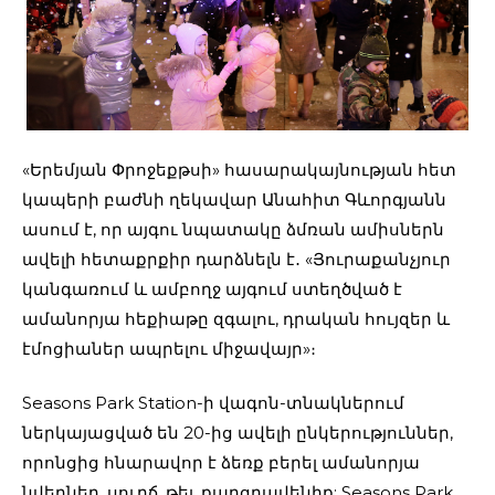
«Երեմյան Փրոջեքթսի» հասարակայնության հետ
կապերի բաժնի ղեկավար Անահիտ Գևորգյանն
ասում է, որ այգու նպատակը ձմռան ամիսներն
ավելի հետաքրքիր դարձնելն է․ «Յուրաքանչյուր
կանգառում և ամբողջ այգում ստեղծված է
ամանորյա հեքիաթը զգալու, դրական հույզեր և
էմոցիաներ ապրելու միջավայր»։
Seasons Park Station-ի վագոն-տնակներում
ներկայացված են 20-ից ավելի ընկերություններ,
որոնցից հնարավոր է ձեռք բերել ամանորյա
նվերներ, սուրճ, թեյ, քաղցրավենիք: Seasons Park