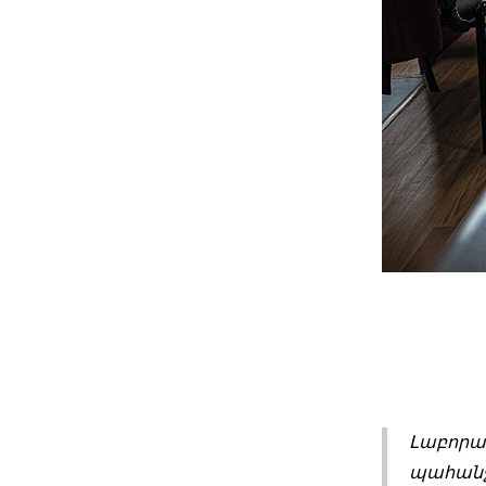
Լաբորատ
պահանջ