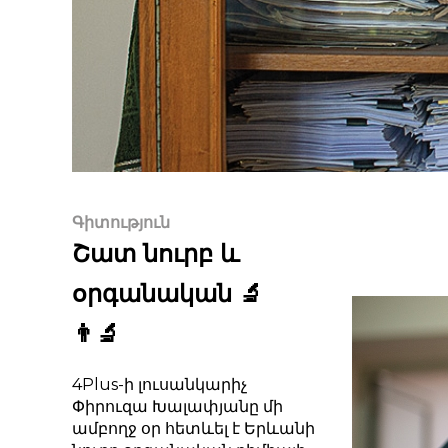
Գիտություն
Շատ նուրբ և
օրգանական 🔬
👨‍🔬
4Plus-ի լուսանկարիչ
Փիրուզա Խալափյանը մի
ամբողջ օր հետևել է Երևանի