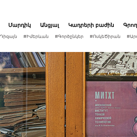
Մարդիկ
Անցյալ
Կադրերի բաժին
Գրո
Դիզայն
#ԻմԵրևան
#Գործընկեր
#ՈսկեԾիրան
#Ար