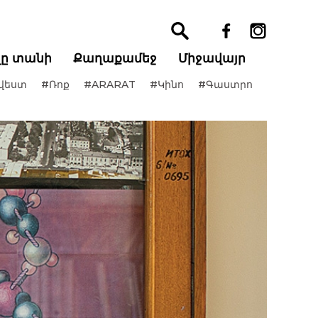
ղը տանի
Քաղաքամեջ
Միջավայր
վեստ
#Ռոք
#ARARAT
#Կինո
#Գաստրո