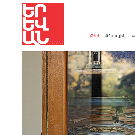
Թեժ
#Շապիկ
#