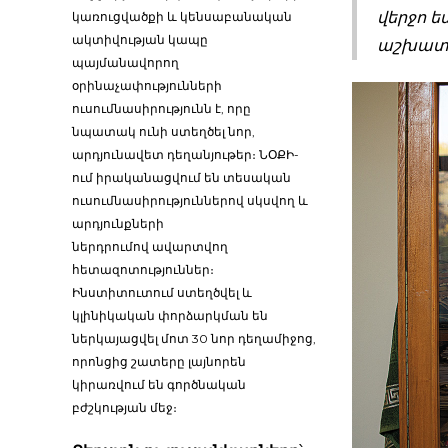
վերջո ե
կառուցվածքի և կենսաբանական
ակտիվության կապը
աշխատո
պայմանավորող
օրինաչափությունների
ուսումնասիրությունն է, որը
նպատակ ունի ստեղծել նոր,
արդյունավետ դեղանյութեր։ ՆՕՔԻ-
ում իրականացվում են տեսական
ուսումնասիրություններով սկսվող և
արդյունքների
ներդրումով ավարտվող
հետազոտություններ։
Ինստիտուտում ստեղծվել և
կլինիկական փորձարկման են
ներկայացվել մոտ 30 նոր դեղամիջոց,
որոնցից շատերը լայնորեն
կիրառվում են գործնական
բժշկության մեջ։