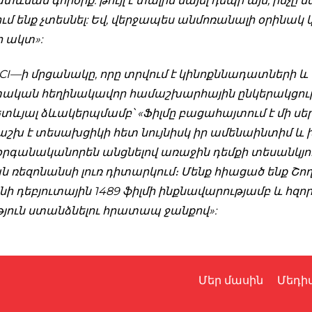
տևման գործիք. թույլ է տալիս նայել դեպի այն, ինչը մ
 ենք չտեսնել: Եվ, վերջապես անմոռանալի օրինակ կ
ո ակտ»:
SCI—ի մրցանակը, որը տրվում է կինոքննադատների և 
կան հեղինակավոր համաշխարհային ընկերակցությ
հետևյալ ձևակերպմամբ՝ «Ֆիլմը բացահայտում է մի սեր
աշխ է տեսախցիկի հետ նույնիսկ իր ամենաինտիմ և 
օրգանականորեն անցնելով առաջին դեմքի տեսանկյո
 ռեզոնանսի լուռ դիտարկում։ Մենք հիացած ենք Շ
ի դեբյուտային 1489 ֆիլմի ինքնավարությամբ և հզո
յուն ստանձնելու հրատապ ջանքով»:
Մեր մասին
Մեդի