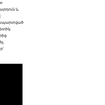
ետ
մարդուն և
վ
ատապարտված
ոետիկ
րից
ել
ր՝