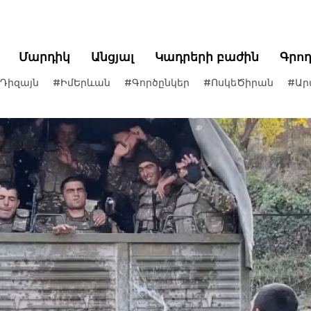
Մարդիկ
Անցյալ
Կադրերի բաժին
Գրո
Դիզայն
#ԻմԵրևան
#Գործընկեր
#ՈսկեԾիրան
#Ար