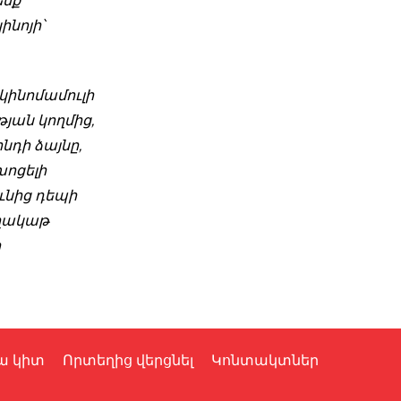
ենք
ինոյի՝
կինոմամուլի
ան կողմից,
նդի ձայնը,
խոցելի
ւնից դեպի
ողակաթ
ր
ա կիտ
Որտեղից վերցնել
Կոնտակտներ