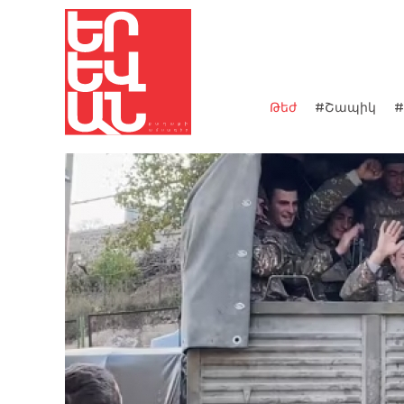
Թեժ
#Շապիկ
#