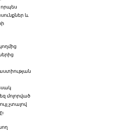
է որպես
սունքներ և
րի
կողմից
ներից
վաստիության
եսակ
եզ մոլորված
ւյլ չտալով
ը։
նող