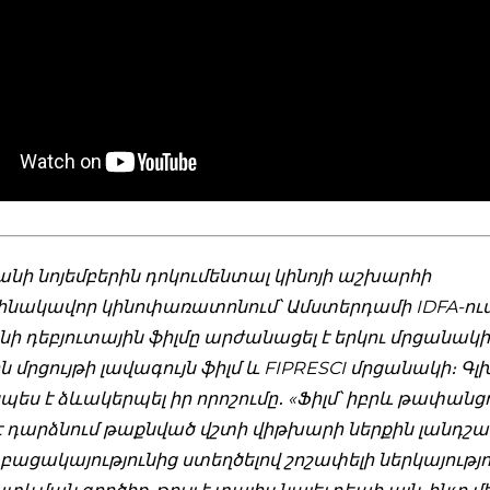
անի նոյեմբերին դոկումենտալ կինոյի աշխարհի
նակավոր կինոփառատոնում՝ Ամստերդամի IDFA-ու
ի դեբյուտային ֆիլմը արժանացել է երկու մրցանակի
 մրցույթի լավագույն ֆիլմ և FIPRESCI մրցանակի։ Գ
սպես է ձևակերպել իր որոշումը․ «Ֆիլմ՝ իբրև թափանցող
է դարձնում թաքնված վշտի վիթխարի ներքին լանդշ
ացակայությունից ստեղծելով շոշափելի ներկայությու