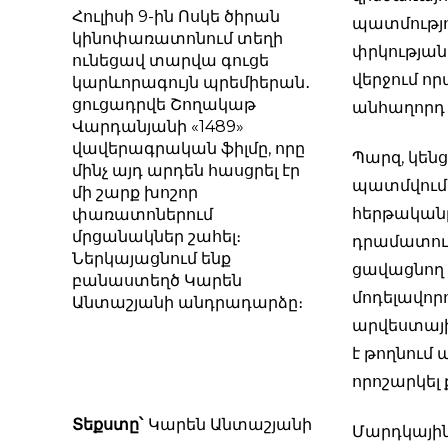
Հուլիսի 9-ին Ոսկե ծիրան
պատմությու
կինոփառատոնում տեղի
փրկության
ունեցավ տարվա գուցե
վերջում ո
կարևորագույն պրեմիերան․
ցուցադրվե Շողակաթ
անհաղորդ
Վարդանյանի «1489»
վավերագրական ֆիլմը, որը
Պարզ, կեն
մինչ այդ արդեն հասցրել էր
պատմվում 
մի շարք խոշոր
հերթականը
փառատոներում
մրցանակներ շահել։
դրամատուր
Ներկայացնում ենք
ցավացնող 
բանաստեղծ Կարեն
մոդելավոր
Անտաշյանի անդրադարձը։
արվեստայի
է թողնում
որոշարկել 
Տեքստը՝
Կարեն Անտաշյանի
Մարդկային