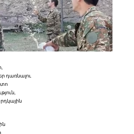
,
եր դառնալու
ետո
թյուն,
արդկային
ին
ի