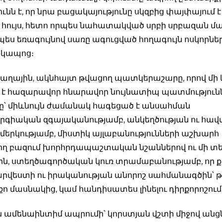
նն է, որ նրա բացակայությունը սկզբից փայփայում 
 հույս, հետո որպես նահատակված սրբի սրբազան մա
րպես եռագույնով սառը ագուցված հողագույն ոսկորնե
 կապոց։
ցաղային, ակնհայտ թվացող պատկերաշարը, որով մի 
է հազարավոր հնարավոր նույնատիպ պատմություն
՝ միևնույն ժամանակ հագեցած է անսահման
գիական զգայականությամբ, անկեղծության ու հա
մերկությամբ, միստիկ այլաբանությունների աշխարհ
ող բազում խորհրդապաշտական նշաններով ու մի տ
ն, ստեղծագործական կուռ տրամաբանությամբ, որ ք
 արվեստի ու իրականության անորոշ սահմանագծին՝ թո
քո մասնակից, կամ հանդիսատես լինելու դիրքորոշում
 ամենաինտիմ ապրումի՝ կորստյան վշտի միջով անց