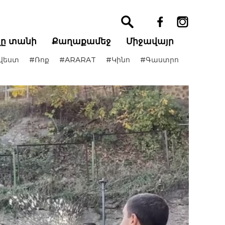
ղը տանի
Քաղաքամեջ
Միջավայր
վեստ
#Ռոք
#ARARAT
#Կինո
#Գաստրո