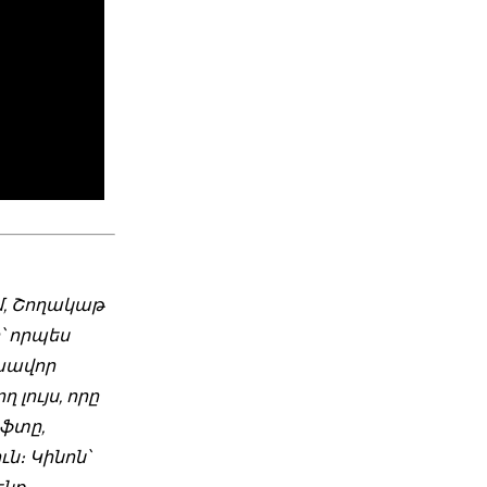
մ, Շողակաթ
՝ որպես
լխավոր
 լույս, որը
աֆտը,
ն։ Կինոն՝