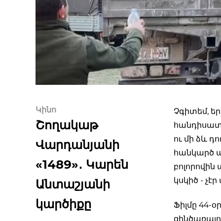
Կինո
Չգիտեմ, եր
Շողակաթ
հանդիսատե
ու մի ձև 
Վարդանյանի
հանկարծ ա
«1489»․ Կարեն
բոլորովին 
կսկիծ - չէր
Անտաշյանի
կարծիքը
Ֆիլմը 44-
զինծառայո