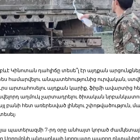
բևէ Կինոտան դահլիճը տեսե՞լ էր այդքան արցունքներ
ս համարվելու անպատեհությունից ուրվական, ստվ
դուրս արտահոսելու այդքան կարիք, ֆիլմի ավարտից հ
վելորդ աղմուկ չարտադրելու ծիսական նրբանկատու
այլ բանի հետ առերեսված լինելու շփոթվածություն, մ
 տեսել։
օրյա պատերազմի 7-րդ օրը անհայտ կորած ժամկետայ
ղ Սողոմոնի անդառնալի կորուստը ապրող ընտանիք