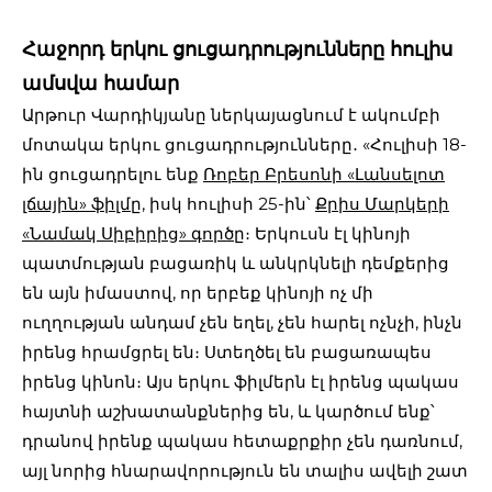
Հաջորդ երկու ցուցադրությունները հուլիս
ամսվա համար
Արթուր Վարդիկյանը ներկայացնում է ակումբի
մոտակա երկու ցուցադրությունները․ «Հուլիսի 18-
ին ցուցադրելու ենք
Ռոբեր Բրեսոնի «Լանսելոտ
լճային» ֆիլմը
, իսկ հուլիսի 25-ին՝
Քրիս Մարկերի
«Նամակ Սիբիրից» գործը
։ Երկուսն էլ կինոյի
պատմության բացառիկ և անկրկնելի դեմքերից
են այն իմաստով, որ երբեք կինոյի ոչ մի
ուղղության անդամ չեն եղել, չեն հարել ոչնչի, ինչն
իրենց հրամցրել են։ Ստեղծել են բացառապես
իրենց կինոն։ Այս երկու ֆիլմերն էլ իրենց պակաս
հայտնի աշխատանքներից են, և կարծում ենք՝
դրանով իրենք պակաս հետաքրքիր չեն դառնում,
այլ նորից հնարավորություն են տալիս ավելի շատ