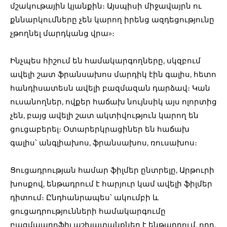
մշակութային կյանքին։ Այսպիսի միջավայրն ու
քննարկումները չեն կարող իրենց ազդեցությունը
չթողնել մարդկանց վրա»։
Ինչպես հիշում են համակարգողները, սկզբում
ավելի շատ ֆրանսախոս մարդիկ էին գալիս, հետո
հանդիսատեսն ավելի բազմազան դարձավ։ Կան
ուսանողներ, ովքեր հաճախ նույնսիկ այս ոլորտից
չեն, բայց ավելի շատ ակտիվություն կարող են
ցուցաբերել։ Օտարերկրացիներ են հաճախ
գալիս՝ անգլիախոս, ֆրանսախոս, ռուսախոս։
Ցուցադրության համար ֆիլմեր ընտրելը, Արթուրի
խոսքով, ենթադրում է հարյուր կամ ավելի ֆիլմեր
դիտում։ Ընդհանրապես՝ ակումբի և
ցուցադրությունների համակարգումը
բազմապրոֆիլ աշխատանքներ է ենթադրում, որը,