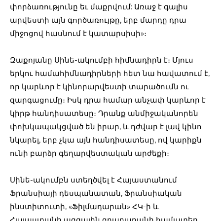
փորձառությունը եւ մաքրվում: Առաջ է գալիս
արվեստի այն գործառույթը, երբ մարդը դրա
միջոցով հասնում է կատարսիսի»։
Զաքոյանը Սինե-ակումբի հիմնադիրն է։ Մյուս
երկու համահիմնադիրների հետ նա հավատում է,
որ կարևոր է կինորարվեստի տարածումն ու
զարգացումը։ Իսկ դրա համար անչափ կարևոր է
կիրթ հանդիսատեսը։ Դրանք անմիջականորեն
փոխկապակցված են իրար, և դժվար է լավ կինո
նկարել, երբ չկա այն հանդիսատեսը, ով կարիքն
ունի բարձր գեղարվեստական արժեքի։
Սինե-ակումբն ստեղծվել է Հայաստանում
Ֆրանսիայի դեսպանատան, Ֆրանսիական
ինստիտուտի, «Ֆիլմադարան» ՀԿ-ի և
Հայաստանի ազգային գրադարանի համատեղ