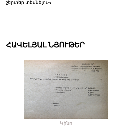
շերտեր տեսնելու»։
ՀԱՎԵԼՅԱԼ ՆՅՈՒԹԵՐ
Կինո