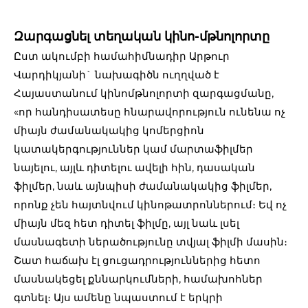
Զարգացնել տեղական կինո-մթնոլորտը
Ըստ ակումբի համահիմնադիր Արթուր
Վարդիկյանի` նախագիծն ուղղված է
Հայաստանում կինոմթնոլորտի զարգացմանը,
«որ հանդիսատեսը հնարավորություն ունենա ոչ
միայն ժամանակակից կոմերցիոն
կատակերգություններ կամ մարտաֆիլմեր
նայելու, այլև դիտելու ավելի հին, դասական
ֆիլմեր, նաև այնպիսի ժամանակակից ֆիլմեր,
որոնք չեն հայտնվում կինոթատրոններում։ Եվ ոչ
միայն մեզ հետ դիտել ֆիլմը, այլ նաև լսել
մասնագետի ներածությունը տվյալ ֆիլմի մասին։
Շատ հաճախ էլ ցուցադրություններից հետո
մասնակեցել քննարկումների, համախոհներ
գտնել։ Այս ամենը նպաստում է երկրի