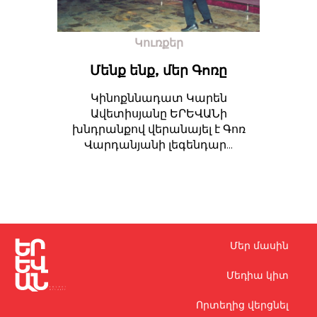
Կուռքեր
Մենք ենք, մեր Գոռը
Կինոքննադատ Կարեն
Ավետիսյանը ԵՐԵՎԱՆի
խնդրանքով վերանայել է Գոռ
Վարդանյանի լեգենդար...
Մեր մասին
Մեդիա կիտ
Որտեղից վերցնել