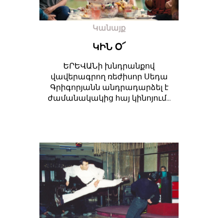
Կանայք
ԿԻՆ Օ՜
ԵՐԵՎԱՆի խնդրանքով
վավերագրող ռեժիսոր Սեդա
Գրիգորյանն անդրադարձել է
ժամանակակից հայ կինոյում...