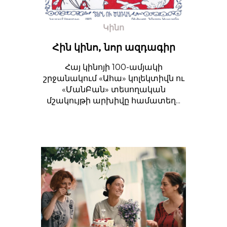
Կինո
Հին կինո, նոր ազդագիր
Հայ կինոյի 100-ամյակի
շրջանակում «Ահա» կոլեկտիվն ու
«ՄանԲան» տեսողական
մշակույթի արխիվը համատեղ...