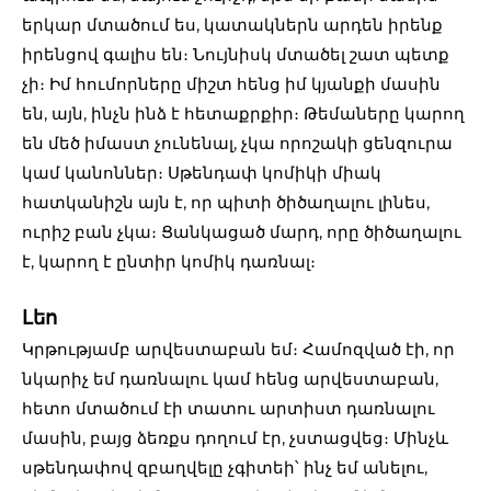
երկար մտածում ես, կատակներն արդեն իրենք
իրենցով գալիս են։ Նույնիսկ մտածել շատ պետք
չի։ Իմ հումորները միշտ հենց իմ կյանքի մասին
են, այն, ինչն ինձ է հետաքրքիր։ Թեմաները կարող
են մեծ իմաստ չունենալ, չկա որոշակի ցենզուրա
կամ կանոններ։ Սթենդափ կոմիկի միակ
հատկանիշն այն է, որ պիտի ծիծաղալու լինես,
ուրիշ բան չկա։ Ցանկացած մարդ, որը ծիծաղալու
է, կարող է ընտիր կոմիկ դառնալ։
Լեո
Կրթությամբ արվեստաբան եմ։ Համոզված էի, որ
նկարիչ եմ դառնալու կամ հենց արվեստաբան,
հետո մտածում էի տատու արտիստ դառնալու
մասին, բայց ձեռքս դողում էր, չստացվեց։ Մինչև
սթենդափով զբաղվելը չգիտեի՝ ինչ եմ անելու,