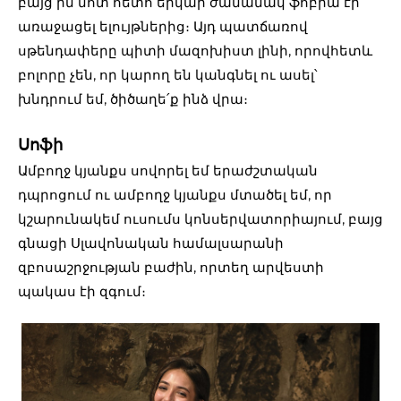
բայց իմ մոտ հետո երկար ժամանակ ֆոբիա էր
առաջացել ելույթներից։ Այդ պատճառով
սթենդափերը պիտի մազոխիստ լինի, որովհետև
բոլորը չեն, որ կարող են կանգնել ու ասել՝
խնդրում եմ, ծիծաղե՛ք ինձ վրա։
Սոֆի
Ամբողջ կյանքս սովորել եմ երաժշտական
դպրոցում ու ամբողջ կյանքս մտածել եմ, որ
կշարունակեմ ուսումս կոնսերվատորիայում, բայց
գնացի Սլավոնական համալսարանի
զբոսաշրջության բաժին, որտեղ արվեստի
պակաս էի զգում։