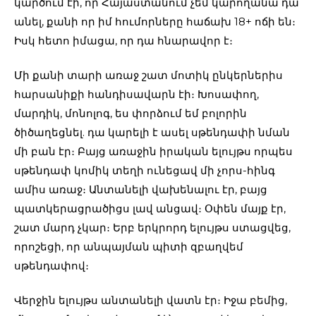
կարծում էի, որ Հայաստանում չեմ կարողանա դա
անել, քանի որ իմ հումորները հաճախ 18+ ոճի են։
Իսկ հետո իմացա, որ դա հնարավոր է։
Մի քանի տարի առաջ շատ մոտիկ ընկերներիս
հարսանիքի հանդիսավարն էի։ Խոսափող,
մարդիկ, մոնոլոգ, ես փորձում եմ բոլորին
ծիծաղեցնել. դա կարելի է ասել սթենդափի նման
մի բան էր։ Բայց առաջին իրական ելույթս որպես
սթենդափ կոմիկ տեղի ունեցավ մի չորս-հինգ
ամիս առաջ։ Անտանելի վախենալու էր, բայց
պատկերացրածիցս լավ անցավ։ Օփեն մայք էր,
շատ մարդ չկար։ Երբ երկրորդ ելույթս ստացվեց,
որոշեցի, որ անպայման պիտի զբաղվեմ
սթենդափով։
Վերջին ելույթս անտանելի վատն էր։ Իջա բեմից,