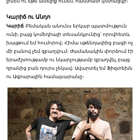
լինես ու եթե ասելիք ունես, հաստատ կստացվի։
Կարիճ ու Անդո
Կարիճ
. Բեմական անունս երկար պատմություն
ունի, բայց կոմեդիայի տեսանկյունից՝ որովհետև
խայթում եմ հումորով։ Հիմա սթենդափից բացի ոչ
մի բանով չեմ զբաղվում։ Ժամանակին փորձում էի
երաժշտությամբ ու նկարչությամբ զբաղվել, բայց
դրանից բան դուրս չեկավ։ Ավարտել եմ Ֆիզտեխն
ու Ագրարային համալսարանը։