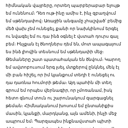
հիմնական վայրերը, որտեղ պարբերաբար ելույթ
եմ ունենում։ Դեռ ութ-ինը ամիս է, ինչ զբաղվում
եմ սթենդափով։ Առաջին անգամը չհաշված՝ բեմից
մեծ վախ չեմ ունեցել, քանի որ նախկինում երգել
ու նվագել եմ ու դա ինձ օգնել է վստահ դուրս գալ
բեմ։ Ինչքան էլ ծնողներս դեմ են, մոտ ապագայում
ես ինձ լիովին տեսնում եմ սթենդափի մեջ։
Թեմաները շատ պատահական են ծնվում։ Կարող
եմ ավտոբուսում երգ լսել, մտքերով ընկնել, մեկ էլ
մի բան հիշել, որ իմ կյանքում տեղի է ունեցել ու
դա դառնա հումորի թեմա։ Այդ պահին մի տեղ
գրում եմ որպես վերնագիր, որ չմոռանամ, իսկ
հետո գնում տուն ու շարունակում զարգացնել
թեման։ Հիմնականում խոսում եմ ընտանիքիս
մասին, կյանքի, մարդկանց, այն ամենի, ինչի մեջ
ապրում եմ։ Պարզապես ինքնավստահ պիտի