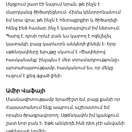
Սկզբում շատ էի նայում նրան, թե ինչն է
մարդկանց ծիծաղեցնում։ Հիմա կենտրոնանում
եմ նրա վրա, թե ինչն է հետաքրքիր և ծիծաղելի
հենց ինձ համար, ինչ է կատարվում իմ ներսում։
Պարզ է, դրսի որևէ բան ևս կարող է ոգեշնչել
կատակի, բայց կարևորն անկեղծ լինելն է։ Երբ
սթենդափերը ելույթը սկսում է «Ծափերով
հասկանանք՝ ինչպես է մեր տրամադրությունը»
արտահայտությամբ, հասկանում ես, որ մեկը
ուզում է քեզ գցած լինի։
Ամիր Վաֆայի
Մասնագիտությամբ երաժիշտ եմ, բայց քանի որ
Հայաստանում ենք ապրում, աշխատում եմ
որպես ծրագրավորող։ Սթենդափն իմ կյանքում
շատ նոր բան է։ Եթե անկեղծ, ինձ դեռ չէի անվանի
սթենդափ կոմիկ։