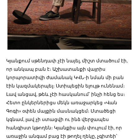
Կյանքում սթենդափ չէի նայել, միշտ մտածում էի,
որ անկապ բան է։ Աշխատանքի վայրիս
կորպորատիվի ժամանակ ԿՎՆ-ի նման մի բան
էին կազմակերպել։ Ստիպեցին ելույթ ունենամ։
Լավ անցավ, թեև չէի հասկանում՝ ինչի հենց ես։
Հետո ընկերներիցս մեկն առաջարկեց «Վան
Գոգի» օփեն մայքին մասնակցեմ։ Մտածեցի
կգնամ, լավ չի ստացվի ու ինձ վերջապես
հանգիստ կթողեն։ Կյանքիս այն փուլում էի, որ
առաջին անգամ բաց էի թողել ղեկը, չգիտեի՝