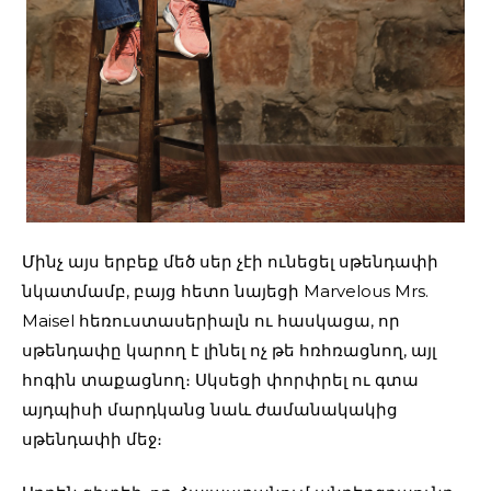
Մինչ այս երբեք մեծ սեր չէի ունեցել սթենդափի
նկատմամբ, բայց հետո նայեցի Marvelous Mrs.
Maisel հեռուստասերիալն ու հասկացա, որ
սթենդափը կարող է լինել ոչ թե հռհռացնող, այլ
հոգին տաքացնող։ Սկսեցի փորփրել ու գտա
այդպիսի մարդկանց նաև ժամանակակից
սթենդափի մեջ։