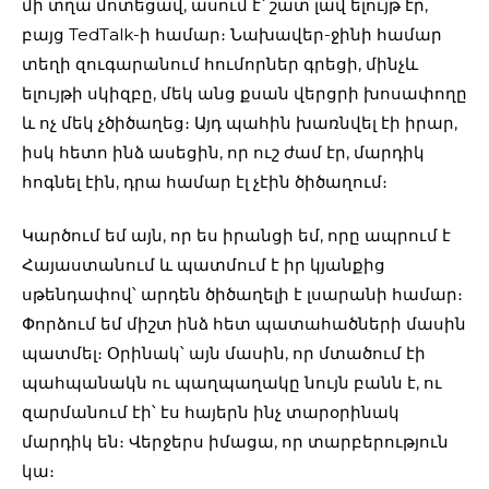
մի տղա մոտեցավ, ասում է՝ շատ լավ ելույթ էր,
բայց TedTalk-ի համար։ Նախավեր-ջինի համար
տեղի զուգարանում հումորներ գրեցի, մինչև
ելույթի սկիզբը, մեկ անց քսան վերցրի խոսափողը
և ոչ մեկ չծիծաղեց։ Այդ պահին խառնվել էի իրար,
իսկ հետո ինձ ասեցին, որ ուշ ժամ էր, մարդիկ
հոգնել էին, դրա համար էլ չէին ծիծաղում։
Կարծում եմ այն, որ ես իրանցի եմ, որը ապրում է
Հայաստանում և պատմում է իր կյանքից
սթենդափով՝ արդեն ծիծաղելի է լսարանի համար։
Փորձում եմ միշտ ինձ հետ պատահածների մասին
պատմել։ Օրինակ՝ այն մասին, որ մտածում էի
պահպանակն ու պաղպաղակը նույն բանն է, ու
զարմանում էի՝ էս հայերն ինչ տարօրինակ
մարդիկ են։ Վերջերս իմացա, որ տարբերություն
կա։