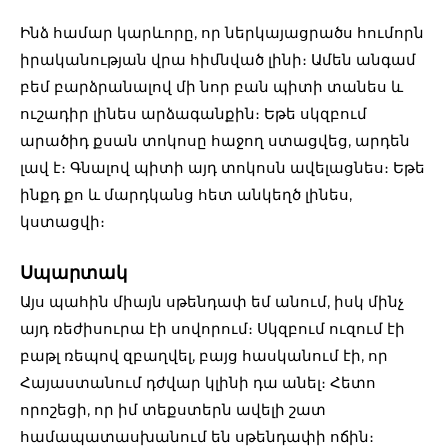
Ինձ համար կարևորը, որ ներկայացրածս հումորն
իրականության վրա հիմնված լինի։ Ամեն անգամ
բեմ բարձրանալով մի նոր բան պիտի տանես և
ուշադիր լինես արձագանքին։ Եթե սկզբում
արածիդ քսան տոկոսը հաջող ստացվեց, արդեն
լավ է։ Գնալով պիտի այդ տոկոսն ավելացնես։ Եթե
ինքդ քո և մարդկանց հետ անկեղծ լինես,
կստացվի։
Սպարտակ
Այս պահին միայն սթենդափ եմ անում, իսկ մինչ
այդ ռեժիսուրա էի սովորում։ Սկզբում ուզում էի
բաթլ ռեպով զբաղվել, բայց հասկանում էի, որ
Հայաստանում դժվար կլինի դա անել։ Հետո
որոշեցի, որ իմ տեքստերն ավելի շատ
համապատասխանում են սթենդափի ոճին։