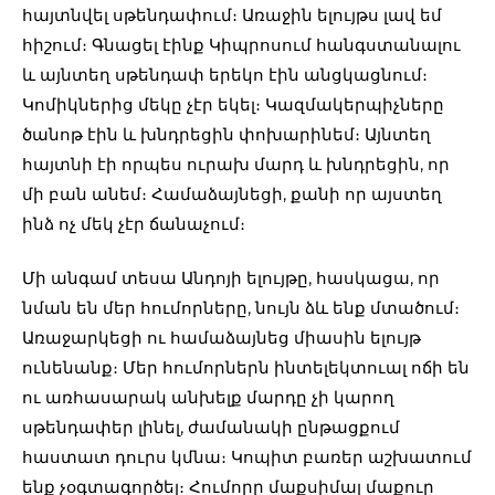
հայտնվել սթենդափում։ Առաջին ելույթս լավ եմ
հիշում։ Գնացել էինք Կիպրոսում հանգստանալու
և այնտեղ սթենդափ երեկո էին անցկացնում։
Կոմիկներից մեկը չէր եկել։ Կազմակերպիչները
ծանոթ էին և խնդրեցին փոխարինեմ։ Այնտեղ
հայտնի էի որպես ուրախ մարդ և խնդրեցին, որ
մի բան անեմ։ Համաձայնեցի, քանի որ այստեղ
ինձ ոչ մեկ չէր ճանաչում։
Մի անգամ տեսա Անդոյի ելույթը, հասկացա, որ
նման են մեր հումորները, նույն ձև ենք մտածում։
Առաջարկեցի ու համաձայնեց միասին ելույթ
ունենանք։ Մեր հումորներն ինտելեկտուալ ոճի են
ու առհասարակ անխելք մարդը չի կարող
սթենդափեր լինել, ժամանակի ընթացքում
հաստատ դուրս կմնա։ Կոպիտ բառեր աշխատում
ենք չօգտագործել։ Հումորը մաքսիմալ մաքուր