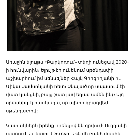
Առաջին ելույթս «Բարկոդում» տեղի ունեցավ 2020-
ի հունվարին։ Ելույթ էի ունենում սթենդափի
աշխարհում իմ սենսեյներ Հայկ Գրիգորյանի ու
Միկա Սամսոնյանի հետ։ Չնայած որ սպասում էի
վատ կանցնի, բայց շատ լավ եղավ ամեն ինչ։ Այդ
օրվանից էլ հասկացա, որ պիտի զբաղվեմ
սթենդափով։
Կատակներն իրենք իրենցով են գրվում։ Ուղղակի
ապրում ես, նայում շուրջդ, եթե մի բանի մասին