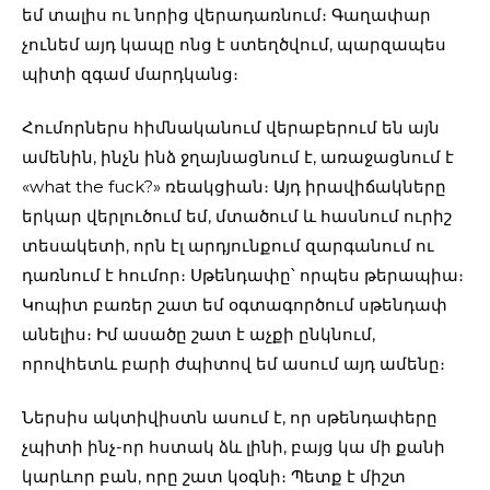
եմ տալիս ու նորից վերադառնում։ Գաղափար
չունեմ այդ կապը ոնց է ստեղծվում, պարզապես
պիտի զգամ մարդկանց։
Հումորներս հիմնականում վերաբերում են այն
ամենին, ինչն ինձ ջղայնացնում է, առաջացնում է
«what the fuck?» ռեակցիան։ Այդ իրավիճակները
երկար վերլուծում եմ, մտածում և հասնում ուրիշ
տեսակետի, որն էլ արդյունքում զարգանում ու
դառնում է հումոր։ Սթենդափը՝ որպես թերապիա։
Կոպիտ բառեր շատ եմ օգտագործում սթենդափ
անելիս։ Իմ ասածը շատ է աչքի ընկնում,
որովհետև բարի ժպիտով եմ ասում այդ ամենը։
Ներսիս ակտիվիստն ասում է, որ սթենդափերը
չպիտի ինչ-որ հստակ ձև լինի, բայց կա մի քանի
կարևոր բան, որը շատ կօգնի։ Պետք է միշտ