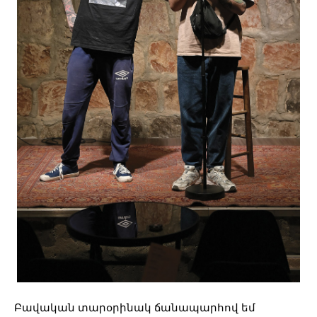
Բավական տարօրինակ ճանապարհով եմ