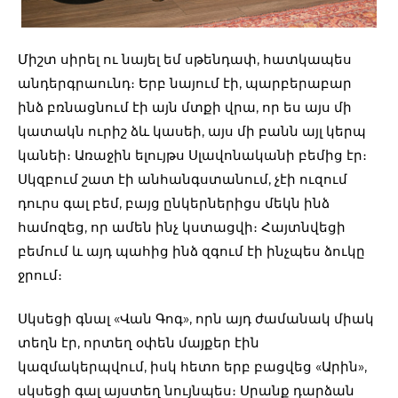
Միշտ սիրել ու նայել եմ սթենդափ, հատկապես
անդերգրաունդ։ Երբ նայում էի, պարբերաբար
ինձ բռնացնում էի այն մտքի վրա, որ ես այս մի
կատակն ուրիշ ձև կասեի, այս մի բանն այլ կերպ
կանեի։ Առաջին ելույթս Սլավոնականի բեմից էր։
Սկզբում շատ էի անհանգստանում, չէի ուզում
դուրս գալ բեմ, բայց ընկերներիցս մեկն ինձ
համոզեց, որ ամեն ինչ կստացվի։ Հայտնվեցի
բեմում և այդ պահից ինձ զգում էի ինչպես ձուկը
ջրում։
Սկսեցի գնալ «Վան Գոգ», որն այդ ժամանակ միակ
տեղն էր, որտեղ օփեն մայքեր էին
կազմակերպվում, իսկ հետո երբ բացվեց «Արին»,
սկսեցի գալ այստեղ նույնպես։ Սրանք դարձան