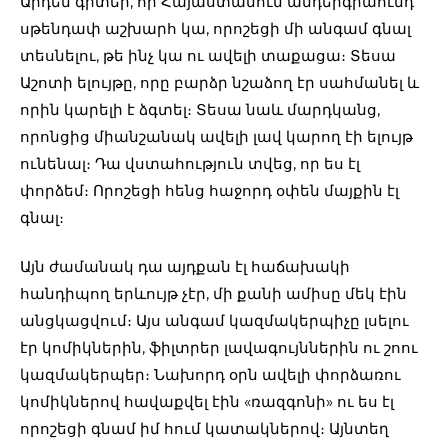
Արդեն գիտեի, որ Հայաստանում անդերգրաունդ
սթենդափ աշխարհ կա, որոշեցի մի անգամ գնալ
տեսնելու, թե ինչ կա ու ավելի տաքացա։ Տեսա
Աշոտի ելույթը, որը բարձր նշաձող էր սահմանել և
որին կարելի է ձգտել։ Տեսա նաև մարդկանց,
որոնցից միանշանակ ավելի լավ կարող էի ելույթ
ունենալ։ Դա վստահություն տվեց, որ ես էլ
փորձեմ։ Որոշեցի հենց հաջորդ օփեն մայքին էլ
գնալ։
Այն ժամանակ դա այդքան էլ հաճախակի
հանդիպող երևույթ չէր, մի քանի ամիսը մեկ էին
անցկացվում։ Այս անգամ կազմակերպիչը լսելու
էր կոմիկներին, ֆիլտրեր լավագույններին ու շոու
կազմակերպեր։ Նախորդ օրն ավելի փորձառու
կոմիկներով հավաքվել էին «ռազգոնի» ու ես էլ
որոշեցի գնամ իմ հում կատակներով։ Այնտեղ