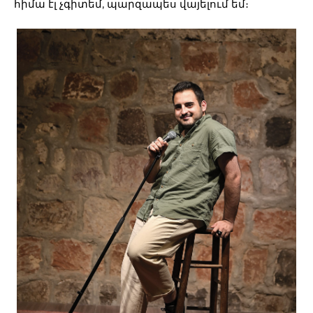
հիմա էլ չգիտեմ, պարզապես վայելում եմ։