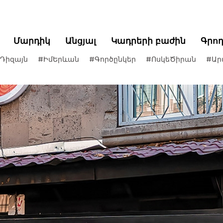
Մարդիկ
Անցյալ
Կադրերի բաժին
Գրո
Դիզայն
#ԻմԵրևան
#Գործընկեր
#ՈսկեԾիրան
#Ար