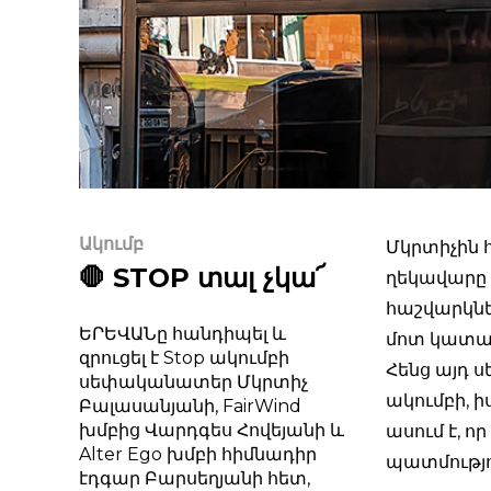
Ակումբ
Մկրտիչին հ
🛑 STOP տալ չկա՜
ղեկավարը 
հաշվարկնե
ԵՐԵՎԱՆը հանդիպել և
մոտ կատար
զրուցել է Stop ակումբի
Հենց այդ ս
սեփականատեր Մկրտիչ
ակումբի, ի
Բալասանյանի, FairWind
խմբից Վարդգես Հովեյանի և
ասում է, ո
Alter Ego խմբի հիմնադիր
պատմությո
էդգար Բարսեղյանի հետ,