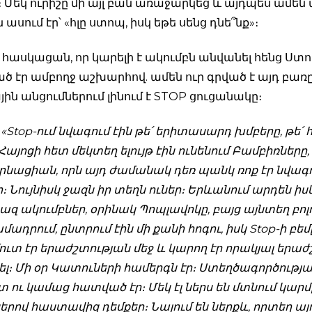
 Մեկ ուրիշը մի այլ բան առաջարկեց և այդպես ամե
 ասում էր՝ «հլը ստոպ, իսկ եթե սենց դնե՞նք»։
լ հասկացան, որ կարելի է ակումբն անվանել հենց Ստ
 էր ամբողջ աշխարհով. ամեն ուր գրված է այդ բառը,
ին անցումներում լինում է STOP ցուցանակը։
. «Stop-ում նվագում էին թե՛ երիտասարդ խմբերը, թե՛ հ
այոցի հետ մեկտեղ ելույթ էին ունենում Բամբիռները,
նացիան, որն այդ ժամանակ դեռ պանկ ռոք էր նվագո
ր։ Նույնիսկ ջազն իր տեղն ուներ։ Երևանում արդեն իսկ
ջազ ակումբներ, օրինակ Պոպլավոկը, բայց այնտեղ բոլո
մադրում, ընտրում էին մի քանի հոգու, իսկ Stop-ի բեմ
հմուտ էր երաժշտության մեջ և կարող էր որակյալ երաժ
լ։ Մի օր Կատուների համերգն էր։ Ստեղծագործությ
 ու կամաց հատված էր։ Մեկ էլ ներս են մտնում կարմ
րով հաստավիզ դեմքեր։ Նայում են ներքև, որտեղ ա