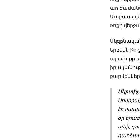
առ ժամանակ
Մալխասյան
ռոքը վերջ
Սկզբնական 
երբեմն Kin
այս փոքր 
իրականությ
բարմեններն
Մկրտիչ
Սովորա
էի սպաս
օր երաժ
անի, դո
դարձավ