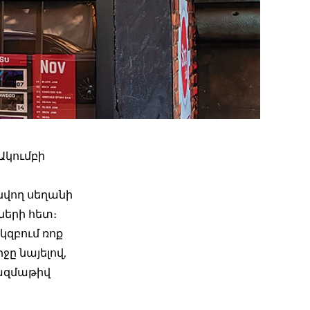
Ակումբի
նվող սեղանի
ների հետ։
կզբում ռոք
ջը նայելով,
 բազմաթիվ