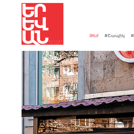
Թեժ
#Շապիկ
#