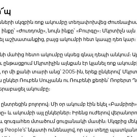
ո՜պ
ների սկզբին ռոք ակումբը տեղափոխվեց Ժուռնալի
յն ինքը՝ «Ժուռդոմը», նույն ինքը՝ «Բուրգը»։ Մկրտիչն 
եկել աշխատանքից, բայց ակումբի հետ կապը դեռ կար։
ի մահից հետո ակումբը սկսեց գնալ դեպի անկում։ Ա
 ընթացքում Մկրտիչին այնքան էր կլանել ռոք ակումբ
 որ մի քանի տարի անց՝ 2005-ին, երեք ընկերով՝ Մկրտի
ընկեր Ռուբեն Սուչյանն ու Ռուբենի քեռին՝ Ռոբերտ 
վերաբացել ակումբը։
ընտրեցին բոլորով։ Մի օր ակումբ էին եկել «Բամբիռի»
» և ակումբի այլ ընկերներ։ Իրենց ուժերով վերանորո
 զուգահեռ մտածում ցուցանակի մասին։ Սկզբից մեկ
 People’s՝ նկատի ունենալով, որ այս տեղը պատկանո