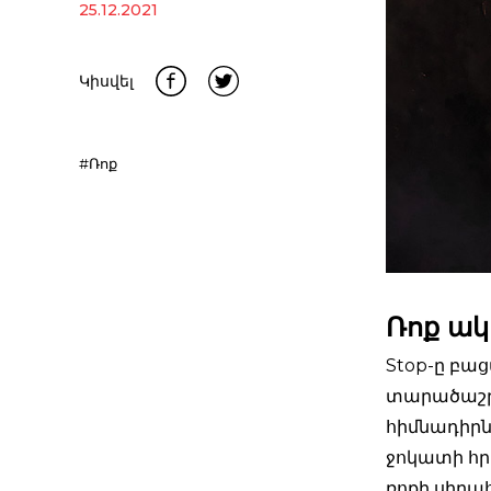
25.12.2021
Կիսվել
#Ռոք
Ռոք ակ
Stop-ը բաց
տարածաշրջ
հիմնադիր
ջոկատի հր
ռոքի սիրահ