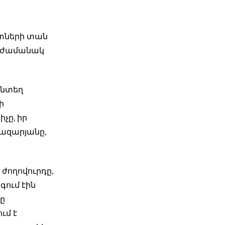
ստների տան
այն ժամանակ
յնտեղ
ի
չը, իր
Ղազարյանը,
 ժողովուրդը,
գում էին
ը
ւմ է