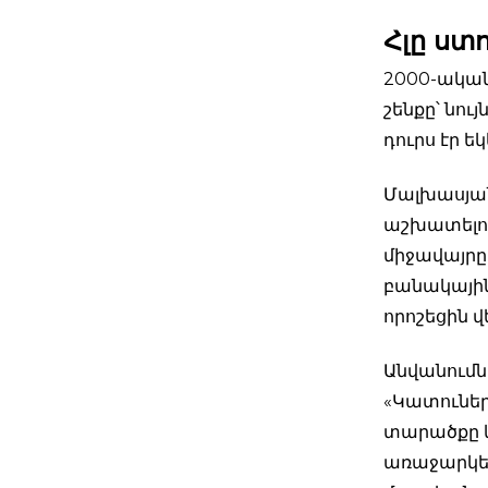
Հլը ստ
2000-ական
շենքը՝ նու
դուրս էր 
Մալխասյան
աշխատելու
միջավայրը,
բանակային 
որոշեցին 
Անվանումն 
«Կատուները
տարածքը և
առաջարկեց