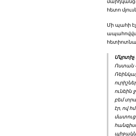
մարդկանց։
հետո մյուսն
Մի պահի է
ապահովված
հետիոտնայ
Մկրտիչ
Ոստան Հ
Ռեինկար
ուրիշնե
ունեին 
բեմ տրա
էր, ով 
մատուցե
հանգիստ
պիջակնե