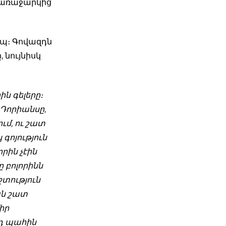
ն առաջարկից
ոպ։ Գովազդն
 նույնիսկ
ին գելերը։
 Դորիանսը,
ւմ, ու շատ
 գոյություն
րին չէին
ը բոլորինն
շտություն
ան շատ
իր
յդ պահին