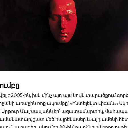
ումբը
վել է 2005-ին, իսկ մինչ այդ այս նույն տարածքում գործ
անի առաջին ռոք ակումբը՝ «Ինտելեկտ Լիգան»։ Ակո
ն Արթուր Մալխասյանն էր՝ ազատամարտիկ, մահապ
ամանատար, շատ մեծ հայրենասեր և այդ ամենի հետ
ար։ Նա բացեց ակումբը 98-ին՝ դարձնելով ռոքը ոչ 