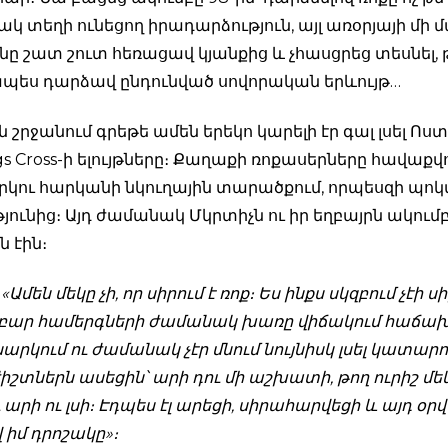
 տեղի ունեցող իրադարձություն, այլ առօրյայի մի մ
ը շատ շուտ հեռացավ կյանքից և չհասցրեց տեսնել, 
ապես դարձավ ընդունված սովորական երևույթ…
շրջանում գրեթե ամեն երեկո կարելի էր գալ լսել Ոս
gs Cross-ի ելույթները։ Քաղաքի ռոքասերները հավաքվո
երկու հարկանի նկուղային տարածքում, որպեսզի պոկ
ունից։ Այդ ժամանակ Մկրտիչն ու իր եղբայրն ակում
 էին։
. «Ամեն մեկը չի, որ սիրում է ռոք։ Ես ինքս սկզբում չէի ս
բար համերգների ժամանակ խառը վիճակում հաճախ
արկում ու ժամանակ չէր մնում նույնիսկ լսել կատարո
իշտներն ասեցին՝ արի դու մի աշխատի, թող ուրիշ մեկ
ւ արի ու լսի։ Էդպես էլ արեցի, սիրահարվեցի և այդ օր
 իմ դրոշակը»։