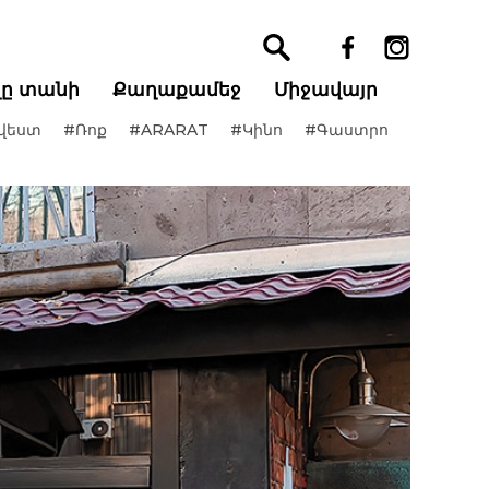
ղը տանի
Քաղաքամեջ
Միջավայր
վեստ
#Ռոք
#ARARAT
#Կինո
#Գաստրո