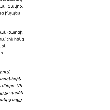
աս։ Ցավոք,
թե ինչպես
տան Հայոցի,
ւմ էին հենց
վեն
բի
իրում։
որդներին
ւմները։ Մի
ը քո գործն
վանից ռոքը