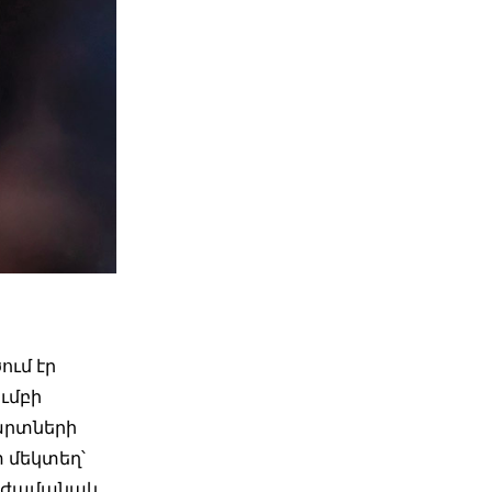
ում էր
ւմբի
արտների
 մեկտեղ՝
թե ժամանակ