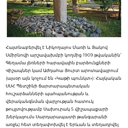
Հայտնաբերվել է Նիկողայոս Մառի և Յակով
Սմիրնովի արշավախմբի կողմից 1909 թվականին՝
Գեղամա լեռների հարավային բարձունքների
Վիշապներ կամ Աժդահա Յուրտ արոտավայրում
(այսօր այն կոչում են «Կաթի պունկտ»): Հայկական
ՍՍՀ Պետշինի ճարտարապետական
հուշարձանների պահպանության և
վերականգնման վարչության հատուկ
թույլտվությամբ Սախուրակ 5 վիշապաքարի
(ներկայումս Սարդարապատի թանգարանի
առջև) հետ տեղափոխվել է Երևան և տեղադրվել