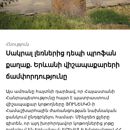
Հնություն
Սակրալ լեռներից դեպի պրոֆան
քաղաք. Երևանի վիշապաքարերի
ճամփորդությունը
Այս ամռանը հայտնի դարձավ, որ Հայաստանի
Հանրապետությունը հայտ է պատրաստում
վիշապաքար կոթողները ՅՈՒՆԵՍԿՕ-ի
Համաշխարհային ժառանգության նախնական
ցանկում ընդգրկելու համար։ Մինչդեռ քչերը
գիտեն, որ այդ խորհրդավոր կոթողներից յոթը
գտնվում են Երևանում։ ԵՐԵՎԱՆի խնդրանքով ՀՀ