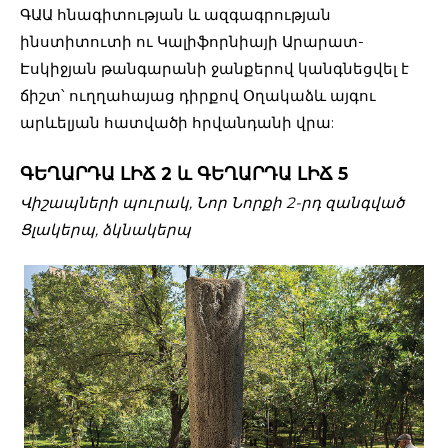
ԳԱԱ հնագիտության և ազգագրության
ինստիտուտի ու Կալիֆորնիայի Արարատ-
Էսկիջյան թանգարանի ջանքերով կանգնեցվել է
ճիշտ՝ ուղղահայաց դիրքով Օղակաձև այգու
արևելյան հատվածի հրվանդանի վրա:
ԳԵՂԱՐԴԱ ԼԻՃ 2 և ԳԵՂԱՐԴԱ ԼԻՃ 5
Վիշապների պուրակ, Նոր Նորքի 2-րդ զանգված
Ցլակերպ, ձկնակերպ