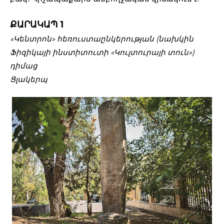
ՔԱՐԱԿԱՊ 1
«Կենտրոն» հեռուստաընկերության (նախկին
Ֆիզիկայի ինստիտուտի «Կուլտուրայի տուն»)
դիմաց
Ցլակերպ