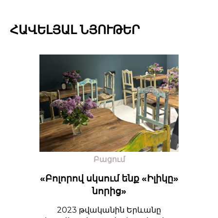
ՀԱՎԵԼՅԱԼ ՆՅՈՒԹԵՐ
Բացում
«Բոլորով սկսում ենք «Իլիկը»
նորից»
2023 թվականին Երևանը