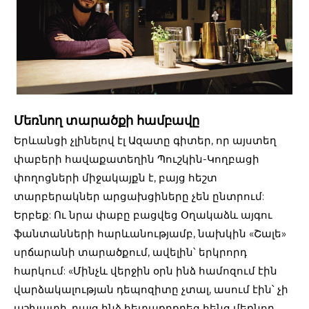
Մեռնող տարածքի համբավը
Երևանցի չլինելով էլ Ազատը գիտեր, որ այստեղ
փաբերի հավաքատեղին Պուշկին-Կողբացի
փողոցների միջակայքն է, բայց հեշտ
տարբերակներ արցախցիները չեն ընտրում:
Երբեք: Ու նրա փաբը բացվեց Օղակաձև այգու
ֆանտանների հարևանությամբ, նախկին «Շալե»
սրճարանի տարածքում, ավելին՝ երկրորդ
հարկում: «Մինչև վերջին օրն ինձ համոզում էին
վարձակալության դեպոզիտը չտալ, ասում էին՝ չի
աշխատի, բայց ինձ հետաքրքրեց հենց մեռնող