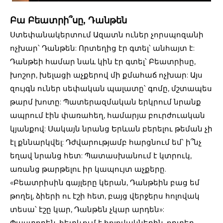
Բա Բեատրի՞սը, Դանթեն
Ստեփանակերտում Ազատն ուներ չորսպոզանի
ոչխար՝ Դանթեն: Որտեղից էր գտել՝ անհայտ է:
Դանթեի համար նաև կին էր գտել՝ Բեատրիսը,
խոշոր, խելացի աչքերով մի քմահաճ ոչխար: Այս
զույգն ուներ սեփական պալատը՝ գոմը, մշտապես
թարմ խոտը: Պատերազմական երկրում նրանք
ապրում էին փառահեղ, համարյա բուրժուական
կյանքով: Սակայն նրանց Երևան բերելու թեման չի
էլ քննարկվել: Դժվարությամբ հարցնում եմ՝ ի՞նչ
եղավ նրանց հետ: Պատասխանում է կտրուկ,
առանց թարթելու իր կապույտ աչքերը.
«Բեատրիսին գայլերը կերան, Դանթեին բաց եմ
թողել, ձիերի ու էշի հետ, բայց վերջերս հոլովակ
տեսա՝ էշը կար, Դանթեն չկար արդեն»:
Փաստորեն, հետևում է հոլովակներին, որտեղ